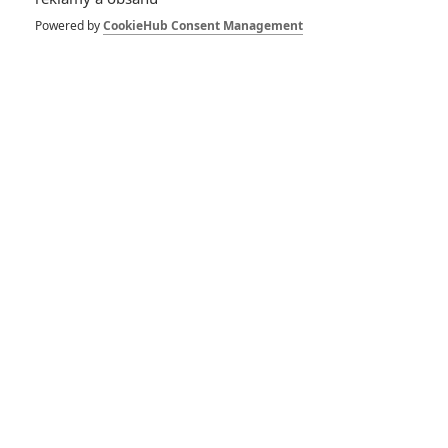
Nicméně, jsme v pohádce, tak to vem čert.
Powered by
CookieHub Consent Management
Dole pod trailerem najdete sadu čerstvě zveřejněných
plakátů s jednotlivými postavami.
Vše o filmu Malá mořská víla
Malou mořskou vílu Disney představil v animované pohádce