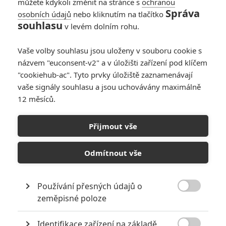
můžete kdykoli změnit na stránce s
ochranou
Správa
osobních údajů
nebo kliknutím na tlačítko
souhlasu
v levém dolním rohu.
Vaše volby souhlasu jsou uloženy v souboru cookie s
názvem "euconsent-v2" a v úložišti zařízení pod klíčem
"cookiehub-ac". Tyto prvky úložiště zaznamenávají
Disney
vaše signály souhlasu a jsou uchovávány maximálně
Zobrazit dalších 13 obrázků
12 měsíců.
Upoutávku doplňuje sada plakátů s jednotlivými
Přijmout vše
postavami filmu. A jak se pozná mluvící ryba od
nemluvící ryby?
Odmítnout vše
Zhruba v těchto momentech začíná na
CinemaConu
v Las
Vegas prezentace společnosti
Walt Disney
. Už s krátkým
Používání přesných údajů o

předstihem byl zveřejněný nový trailer pro
Malou mořskou
zeměpisné poloze
vílu
(
The Little Mermaid
). Upoutávka se skládá v zásadě z
Identifikace zařízení na základě
několika oddělených sekvencí: Vidíme v ní unikání Ariel (
Halle