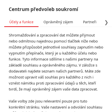
Centrum předvoleb soukromí
❯
Účely a funkce
Oprávněný zájem
Partneři
Pro
Tog
Shromažďování a zpracování dat můžete přijmout
navi
nebo odmítnou najednou pomocí tlačítek níže nebo
můžete přizpůsobit jednotlivé souhlasy zapnutím nebo
Malá mořská víla: Ariel,
vypnutím přepínače, který je u každého účelu nebo
funkce. Tyto informace sdílíme s našimi partnery na
Flounder a zlá Uršula v
základě souhlasu a oprávněného zájmu. V záložce s
novém traileru
dodavateli najdete seznam našich partnerů. Máte zde
možnost upravit váš souhlas pro každého z nich i
Napsal:
vznést námitku proti zpracování údajů u těch, kteří
Petr Slavík - (Anarvin)
, 26.04.2023 18:56
tvrdí, že mají oprávněný zájem vaše data zpracovat.
Vaše volby zde jsou relevantní pouze pro tuto
konkrétní stránku. Vaše nastavení a odvolání souhlasu