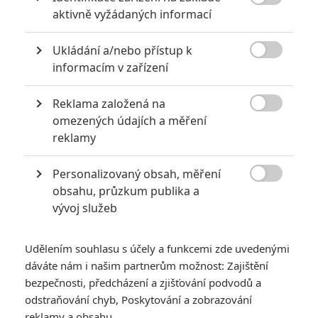

aktivně vyžádaných informací
Bailey
) a Floundera (
Jacob Tremblay
) před žralokem, dále je
tu setkání Ariel se zlou kouzelnicí Uršulou (
Melissa
Ukládání a/nebo přístup k
McCarthy
), její následný střet s králem Tritonem (
Javier

informacím v zařízení
Bardem
) a nakonec ještě Arielino poznávání suchozemského
světa a prince Erika (
Jonah Hauer-King
).
Reklama založená na

omezených údajích a měření
Čtěte také:
Odvážná Vaiana chystá jen 7 let po
reklamy
premiéře hraný remake
Trikové zpracování subjektivně vypadá lépe než v
Personalizovaný obsah, měření

obsahu, průzkum publika a
předchozích ukázkách, ale celkový vizuál snímku je pořád
vývoj služeb
takový posmutnělý, tmavý, ne-pohádkový. A ještě jedna
poznámka bokem: Původní animovanou
Vílu
jsem neviděl
Udělením souhlasu s účely a funkcemi zde uvedenými
roky, tak si nevzpomenu, jestli to tak v pohádce bylo vždycky
dáváte nám i našim partnerům možnost: Zajištění
(dejte vědět v komentářích, pokud víte), ale působí zvláštně,
bezpečnosti, předcházení a zjišťování podvodů a
že někteří podmořští tvorové mluví a chovají se jako lidé,
odstraňování chyb, Poskytování a zobrazování
zatímco jiní (žralok, hejno mřenek) se chovají jako zvířata…
reklamy a obsahu