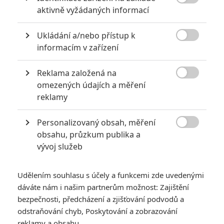

aktivně vyžádaných informací
Ukládání a/nebo přístup k
TOP filmy nadcházejících prázdnin

informacím v zařízení
Reklama založená na

omezených údajích a měření
Stranger Things 4: Recenze, rozbor,
co bude dál !!SPOILERY!!
reklamy
Personalizovaný obsah, měření

PODCAST: Recenze filmu Thor: Láska
obsahu, průzkum publika a
jako hrom
vývoj služeb
Udělením souhlasu s účely a funkcemi zde uvedenými
Lokiho bláznivá jízda časoprostorem,
dáváte nám i našim partnerům možnost: Zajištění
bordel ve Space Jam a další novinky
bezpečnosti, předcházení a zjišťování podvodů a
odstraňování chyb, Poskytování a zobrazování
reklamy a obsahu