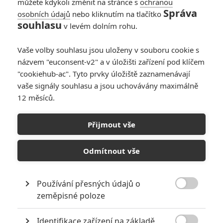
můžete kdykoli změnit na stránce s
ochranou
Správa
osobních údajů
nebo kliknutím na tlačítko
souhlasu
v levém dolním rohu.
Vaše volby souhlasu jsou uloženy v souboru cookie s
názvem "euconsent-v2" a v úložišti zařízení pod klíčem
"cookiehub-ac". Tyto prvky úložiště zaznamenávají
vaše signály souhlasu a jsou uchovávány maximálně
TAGY
Avatar
D23
Disney
Marvel
Pixar
Star Wars
12 měsíců.
podcast
Přijmout vše
PŘIDAT NOVÝ KOMENTÁŘ
Pro psaní komentářů, se přihlašte.
Odmítnout vše
KOMENTÁŘE
0
Používání přesných údajů o
MOHLO BY VÁS ZAJÍMAT

zeměpisné poloze
Obi-Wan Kenobi a budoucnost Star
Identifikace zařízení na základě
Wars