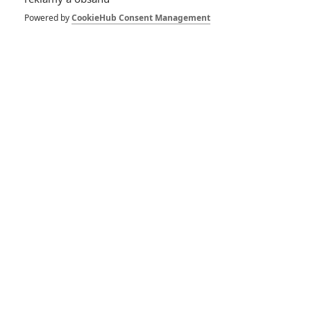
RECENZE FILMŮ
Powered by
CookieHub Consent Management
10
Recenze: Zcela výjimečná Gerta
Schnirch nebarví hnus českých dějin
narůžovo
5
Recenze: Záhada strašidelného
zámku úroveň štědrovečerních
pohádek nepozvedla
8
Recenze: Občanská válka
6
Recenze: Godzilla x Kong: Nové
impérium
8
Recenze: Opičí muž