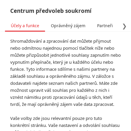
Centrum předvoleb soukromí
❯
Účely a funkce
Oprávněný zájem
Partneři
Pro
Tog
Shromažďování a zpracování dat můžete přijmout
navi
nebo odmítnou najednou pomocí tlačítek níže nebo
můžete přizpůsobit jednotlivé souhlasy zapnutím nebo
PODCAST: Marvel, Star
vypnutím přepínače, který je u každého účelu nebo
funkce. Tyto informace sdílíme s našimi partnery na
Wars a další Disney
základě souhlasu a oprávněného zájmu. V záložce s
novinky uplynulého týdne
dodavateli najdete seznam našich partnerů. Máte zde
možnost upravit váš souhlas pro každého z nich i
vznést námitku proti zpracování údajů u těch, kteří
PODCAST: Marvel, Star Wars a
tvrdí, že mají oprávněný zájem vaše data zpracovat.
další Disney novinky uplynulého
Vaše volby zde jsou relevantní pouze pro tuto
týdne
konkrétní stránku. Vaše nastavení a odvolání souhlasu