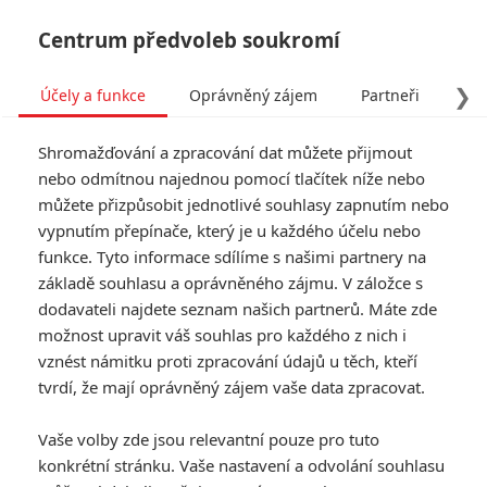
Centrum předvoleb soukromí
❯
Účely a funkce
Oprávněný zájem
Partneři
Pro
Tog
Shromažďování a zpracování dat můžete přijmout
navi
nebo odmítnou najednou pomocí tlačítek níže nebo
můžete přizpůsobit jednotlivé souhlasy zapnutím nebo
The Flash: Studio zvažuje
vypnutím přepínače, který je u každého účelu nebo
funkce. Tyto informace sdílíme s našimi partnery na
kompletní zrušení prakticky
základě souhlasu a oprávněného zájmu. V záložce s
dotočeného filmu
dodavateli najdete seznam našich partnerů. Máte zde
možnost upravit váš souhlas pro každého z nich i
Napsal:
vznést námitku proti zpracování údajů u těch, kteří
Petr Slavík - (Anarvin)
, 11.08.2022 17:59
tvrdí, že mají oprávněný zájem vaše data zpracovat.
Vaše volby zde jsou relevantní pouze pro tuto
konkrétní stránku. Vaše nastavení a odvolání souhlasu