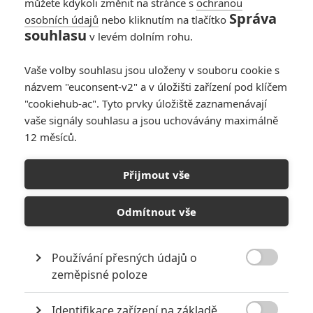
můžete kdykoli změnit na stránce s
ochranou
Správa
osobních údajů
nebo kliknutím na tlačítko
souhlasu
v levém dolním rohu.
Vaše volby souhlasu jsou uloženy v souboru cookie s
názvem "euconsent-v2" a v úložišti zařízení pod klíčem
"cookiehub-ac". Tyto prvky úložiště zaznamenávají
Warner Bros.
vaše signály souhlasu a jsou uchovávány maximálně
12 měsíců.
Problémy představitele hlavní role, Ezry Millera,
komplikují budoucnost nákladného snímku.
Přijmout vše
Pokračujeme v sérii nepříjemných zpráv, které v posledních
dnech pronikají na veřejnost z
Warneru
a
DC
. Největším
Odmítnout vše
šokem prozatím zůstává
kompletní zrušení
Batgirl
–
prakticky dotočeného filmu s devadesátimilionovým
Používání přesných údajů o
rozpočtem. Podobný osud by mohl potkat také

zeměpisné poloze
dvousetmilionového
The Flashe
.
Čtěte také:
Budoucnost DC: Jaké byly plány před
Identifikace zařízení na základě