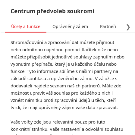
Centrum předvoleb soukromí
❯
Účely a funkce
Oprávněný zájem
Partneři
Pro
Tog
Shromažďování a zpracování dat můžete přijmout
navi
nebo odmítnou najednou pomocí tlačítek níže nebo
můžete přizpůsobit jednotlivé souhlasy zapnutím nebo
Star Trek: Universum znovu
vypnutím přepínače, který je u každého účelu nebo
funkce. Tyto informace sdílíme s našimi partnery na
ožívá, nový film našel
základě souhlasu a oprávněného zájmu. V záložce s
scenáristku
dodavateli najdete seznam našich partnerů. Máte zde
možnost upravit váš souhlas pro každého z nich i
Napsal:
vznést námitku proti zpracování údajů u těch, kteří
Jaroslav Mrázek - (Jaaaara)
, 06.03.2021 08:00
tvrdí, že mají oprávněný zájem vaše data zpracovat.
Vaše volby zde jsou relevantní pouze pro tuto
konkrétní stránku. Vaše nastavení a odvolání souhlasu