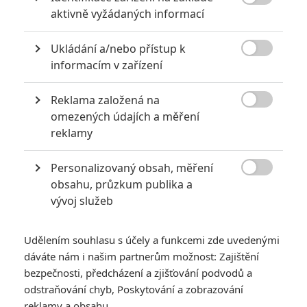
šajna o tom, jaké jsou plány a kam Star Trek směřuje. Minulý

aktivně vyžádaných informací
rok měla veškeré rozpracované projekty zastavit šéfka
Paramountu
Emma Watts
, tudíž dle očekávání nikdy
Ukládání a/nebo přístup k

nevznikne
mafiánská verze
Quentina Tarantina
, leč stopku
informacím v zařízení
měl vyfasovat zřejmě i snímek režiséra a scenáristy
Noaha
Reklama založená na
Hawleyho
. Ten měl divákům představit úplně nové postavy

omezených údajích a měření
(žádný Kirk nebo Picard) a vyprávět o záhadném vesmírném
reklamy
viru, což se studiu s ohledem na aktuální situaci údajně
zrovna dvakrát nepozdávalo. O regulérní čtyřce, s
Chrisem
Personalizovaný obsah, měření
Pinem
a
Zoe Saldanou
, nepadlo už pěknou řádku let ani

obsahu, průzkum publika a
slovo.
vývoj služeb
Čtěte také:
Predátor míří mezi Komanče: Seznamte
Udělením souhlasu s účely a funkcemi zde uvedenými
se s postavami
dáváte nám i našim partnerům možnost: Zajištění
Nyní opět svítá fanouškům Star Treku naděje, jelikož bylo
bezpečnosti, předcházení a zjišťování podvodů a
oznámeno, že
Paramount
pověřil
Kalindu Vazquez
odstraňování chyb, Poskytování a zobrazování
reklamy a obsahu