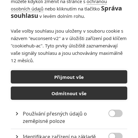
můžete kdykoli změnit na stránce s
ochranou
Správa
osobních údajů
nebo kliknutím na tlačítko
souhlasu
v levém dolním rohu.
Vaše volby souhlasu jsou uloženy v souboru cookie s
názvem "euconsent-v2" a v úložišti zařízení pod klíčem
"cookiehub-ac". Tyto prvky úložiště zaznamenávají
Paramount Pictures
vaše signály souhlasu a jsou uchovávány maximálně
12 měsíců.
Filmový Star Trek sice neprožívá nejúspěšnější období,
ale i tak se začalo chystat další vesmírné dobrodružství.
Přijmout vše
Star Trek
patří i dnes k nejperspektivnějším značkám
zábavního průmyslu, i když filmové frančíze se v posledních
Odmítnout vše
letech příliš nedaří. Studio
Paramount Pictures
opakovaně
fanoušky ujišťuje, že série mrtvá není, nicméně konkrétní
Používání přesných údajů o
kroky si prozatím nechávalo pro sebe. Po relativním

zeměpisné poloze
neúspěchu pět let starého snímku
Star Trek: Do neznáma
se
oblíbená série ocitla na bodu mrazu a de facto nikdo nemá
Identifikace zařízení na základě