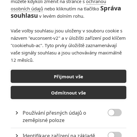
můžete kdykoli změnit na stránce s
ochranou
Správa
osobních údajů
nebo kliknutím na tlačítko
souhlasu
v levém dolním rohu.
Vaše volby souhlasu jsou uloženy v souboru cookie s
názvem "euconsent-v2" a v úložišti zařízení pod klíčem
"cookiehub-ac". Tyto prvky úložiště zaznamenávají
Disney
vaše signály souhlasu a jsou uchovávány maximálně
Zobrazit dalších 18 obrázků
12 měsíců.
Disney možná začíná litovat, že Mulan vůbec oživoval.
Přijmout vše
Disneyho
velkolepé čínské dobrodružství
Mulan
nás
zrovna
Odmítnout vše
dvakrát neoslovilo
, když se v hrané předělávce klasického
animáku vytratila veškerá pohádkovost a scházely i tradiční
komponenty kvalitního bijáku pro celou rodinu. Nicméně i tak
Používání přesných údajů o

budí
Mulan
neustále pozornost, ačkoliv se povětšinou jedná
zeměpisné poloze
o negativní postřehy.
Identifikace zařízení na základě