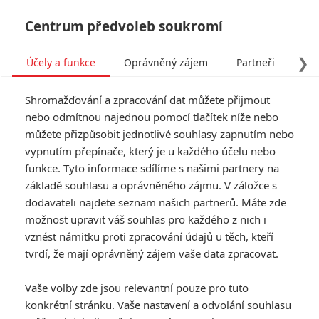
Centrum předvoleb soukromí
❯
Účely a funkce
Oprávněný zájem
Partneři
Pro
Tog
Shromažďování a zpracování dat můžete přijmout
navi
nebo odmítnou najednou pomocí tlačítek níže nebo
můžete přizpůsobit jednotlivé souhlasy zapnutím nebo
Mulan: Disney čelí kritice, v
vypnutím přepínače, který je u každého účelu nebo
funkce. Tyto informace sdílíme s našimi partnery na
titulcích děkuje správcům
základě souhlasu a oprávněného zájmu. V záložce s
převýchovných táborů
dodavateli najdete seznam našich partnerů. Máte zde
možnost upravit váš souhlas pro každého z nich i
Napsal:
vznést námitku proti zpracování údajů u těch, kteří
Jaroslav Mrázek - (Jaaaara)
, 16.09.2020 16:00
tvrdí, že mají oprávněný zájem vaše data zpracovat.
Vaše volby zde jsou relevantní pouze pro tuto
konkrétní stránku. Vaše nastavení a odvolání souhlasu