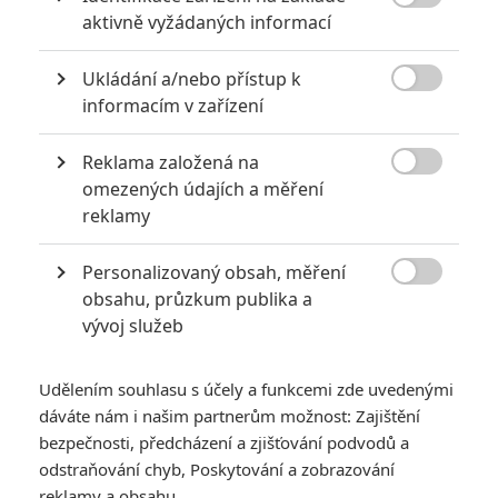
Minulý týden kupříkladu vypukla nepříjemná kontroverze,

aktivně vyžádaných informací
když si veřejnost povšimla, že v závěrečných titulcích se
objevilo poděkování vládní bezpečnostní agentuře ve městě
Ukládání a/nebo přístup k

Turfan a propagačnímu oddělení Výboru pro autonomní oblast
informacím v zařízení
CPC v provincii Sin-ťiang, kde čínské úřady zadržují více než
Reklama založená na
milion muslimských Ujgurů v internačních táborech. Peking

omezených údajích a měření
hovoří o těchto zařízeních jako o "střediscích odborného
reklamy
vzdělání", ve kterých etničtí Ujgurové prochází
ideologickou/politickou/kulturní převýchovou. Tyto hrubé a
Personalizovaný obsah, měření
násilné úkony aplikuje čínská vláda v ujgurském regionu již

obsahu, průzkum publika a
řadu let. Reálně dochází k vynucené převýchově za pomoci
vývoj služeb
komunistické propagandy, ponižování a týrání. Cílem je
potlačit ujgurskou národní identitu, kulturu a religiozitu. Právě
Udělením souhlasu s účely a funkcemi zde uvedenými
veřejná bezpečnostní kancelář v Turfanu je podle
BBC
s
dáváte nám i našim partnerům možnost: Zajištění
bezpečnosti, předcházení a zjišťování podvodů a
převýchovnými tábory spojená.
odstraňování chyb, Poskytování a zobrazování
reklamy a obsahu