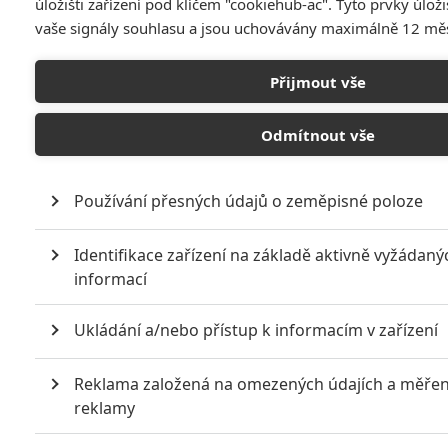
úložišti zařízení pod klíčem "cookiehub-ac". Tyto prvky úlo
vaše signály souhlasu a jsou uchovávány maximálně 12 měs
Přijmout vše
Odmítnout vše
Drby, aféry, potíže při natáčení a téméř dvacítka videí.
Základní fakta o chystané Pařbě v Bangkoku jsme vám
Používání přesných údajů o zeměpisné poloze
prozradili už v
prvním článku
. Ve druhém díle velkého preview
půjdeme víc do hloubky – Rozebereme některé konkrétní
Identifikace zařízení na základě aktivně vyžádaný
informací
kauzy, projdeme zajímavý seznam herců ve vedlejších rolích
a nabídneme všechna promovidea. Předem vás můžu uklidnit,
Ukládání a/nebo přístup k informacím v zařízení
že spoilerů se nemusíte nijak zvlášť obávat, protože podle
českých i zahraničních reakcí dvojka téměř doslovně kopíruje
Reklama založená na omezených údajích a měřen
jedničku, takže o nějakém pokaženém překvapení by snad ani
reklamy
nemohla být řeč.