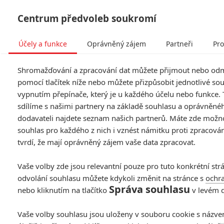
Centrum předvoleb soukromí
Účely a funkce
Oprávněný zájem
Partneři
Pro
Tog
Shromažďování a zpracování dat můžete přijmout nebo od
navi
pomocí tlačítek níže nebo můžete přizpůsobit jednotlivé s
vypnutím přepínače, který je u každého účelu nebo funkce.
Pařba v Bangkoku: Velké
sdílíme s našimi partnery na základě souhlasu a oprávněnéh
dodavateli najdete seznam našich partnerů. Máte zde možno
preview 2
souhlas pro každého z nich i vznést námitku proti zpracování
tvrdí, že mají oprávněný zájem vaše data zpracovat.
Napsal:
Petr Slavík - (Anarvin)
, 05.06.2011 23:25
Vaše volby zde jsou relevantní pouze pro tuto konkrétní str
odvolání souhlasu můžete kdykoli změnit na stránce s
ochr
Správa souhlasu
nebo kliknutím na tlačítko
v levém 
Vaše volby souhlasu jsou uloženy v souboru cookie s názve