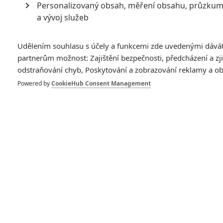
Personalizovaný obsah, měření obsahu, průzkum
a vývoj služeb
Camea a další vedlejší role.
Udělením souhlasu s účely a funkcemi zde uvedenými dává
Návrat
Kena Jeonga
a
Justina Barthy
jsme již
zmiňovali
, ale
partnerům možnost: Zajištění bezpečnosti, předcházení a zj
pro upřesnění: Jeong (mafián Chow) dostal ve druhém filmu
odstraňování chyb, Poskytování a zobrazování reklamy a o
víc prostoru, zato Bartha (Doug) se v Pařbě v Bangkoku příliš
Powered by
CookieHub Consent Management
neohřeje a to přesto, že ho kamarádi tentokrát neztratili. Opět
se vrátí
Bryan Callen
, který v prvním díle hrál Eddieho,
majitele kaple, ve které se oženil Stu. Ve dvojce pod jménem
Samir vede stripklub. Režisér
Todd Phillips
se opět mihne
jako Mr. Creepy (v jedničce jste ho mohli
vidět ve výtahové
scéně) a vrátí se také
Mike Tyson
. Ve filmu se navíc mihnou
Paul Giamatti
a
Jeffrey Tambor
. Jako jediná se z prvního dílu
nevrátí Heather Graham, kterou na pozici Stuovy milé střídá
Jamie Chung
, kterou jste nedávno mohli vidět v Sucker Punch.
Zdaleka největší živo ale bylo kolem roličky tatéra, který