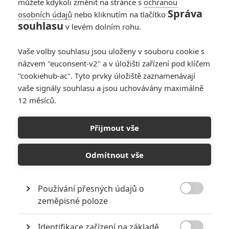
můžete kdykoli změnit na stránce s
ochranou
Správa
osobních údajů
nebo kliknutím na tlačítko
souhlasu
v levém dolním rohu.
Vaše volby souhlasu jsou uloženy v souboru cookie s
názvem "euconsent-v2" a v úložišti zařízení pod klíčem
"cookiehub-ac". Tyto prvky úložiště zaznamenávají
Zobrazit dalších 16 obrázků
vaše signály souhlasu a jsou uchovávány maximálně
12 měsíců.
Už je snad definitivně jasné, jestli mladý hrdina ve filmu
bude nebo nebude. K tomu hromada fotek kostýmů a
Přijmout vše
krátká zmínka o dokončení natáčení.
Objevil se první TV Spot k
Rogue One: Star Wars Story
.
Odmítnout vše
Žádné nové záběry ale nepřináší. Naštěstí se objevily i další
novinky. Tak například hned v playlistu najdete pár záběrů ze
Používání přesných údajů o
stanice
ABC
, které dosud unikaly širší pozornosti. A k tomu

zeměpisné poloze
jako bonus přidáváme video s malým chlapečkem, který ve
filmovém zábavním parku potkal svého hrdinu a je to takové
Identifikace zařízení na základě