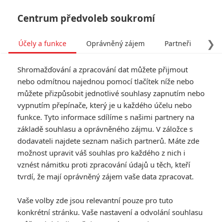
Centrum předvoleb soukromí
❯
Účely a funkce
Oprávněný zájem
Partneři
Pro
Tog
Shromažďování a zpracování dat můžete přijmout
navi
nebo odmítnou najednou pomocí tlačítek níže nebo
můžete přizpůsobit jednotlivé souhlasy zapnutím nebo
Star Wars: Rogue One: TV
vypnutím přepínače, který je u každého účelu nebo
funkce. Tyto informace sdílíme s našimi partnery na
spot a pravda o Hanu Solovi
základě souhlasu a oprávněného zájmu. V záložce s
dodavateli najdete seznam našich partnerů. Máte zde
Napsal:
Petr Slavík - (Anarvin)
, 02.08.2016 18:40
možnost upravit váš souhlas pro každého z nich i
vznést námitku proti zpracování údajů u těch, kteří
tvrdí, že mají oprávněný zájem vaše data zpracovat.
Vaše volby zde jsou relevantní pouze pro tuto
konkrétní stránku. Vaše nastavení a odvolání souhlasu