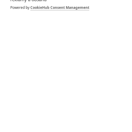
uvedl, že někdy zhruba v této době by už snad definitivně
Powered by
CookieHub Consent Management
měly být hotové všechny potřebné dotáčky a režisér se tak
může konečně zavřít ve střižně a začít společně s trikovým
oddělením na telefonu začít chystat závěrečnou podobu
filmu.
ogue One: A Star Wars Story pojednává o nesourodé skupině