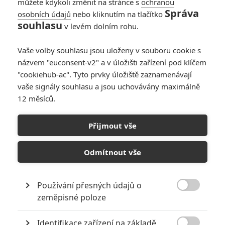
můžete kdykoli změnit na stránce s
ochranou
Správa
osobních údajů
nebo kliknutím na tlačítko
souhlasu
v levém dolním rohu.
Vaše volby souhlasu jsou uloženy v souboru cookie s
Citlivý příběh z hlavy jedné jedenáctileté holčičky musí
názvem "euconsent-v2" a v úložišti zařízení pod klíčem
"cookiehub-ac". Tyto prvky úložiště zaznamenávají
ocenit každý, kdo není úplný cynik. Pixar je ve formě a
vaše signály souhlasu a jsou uchovávány maximálně
ukazuje, co také umí animák.
12 měsíců.
Když je
Pixar
v nejlepší formě, netočí animáky tak, jak
v současnosti většinou vypadají – tedy jako potřeštěné
Přijmout vše
komediální grotesky, které staví primárně na svém humoru.
Pixar
se snaží přinést především životné charaktery, něco
Odmítnout vše
svým filmem sdělit, naplnit jej emocemi. Humor z toho všeho
pak vyplyne jaksi přirozeně, autenticky k situaci. Pro novinku
Používání přesných údajů o
V hlavě
(
Inside Out
) tohle všechno platí také, což je skvělá

zeměpisné poloze
zpráva, protože několik posledních let se
Pixar
pomalu
začínal blížit právě ke zmiňovaným groteskám.
Identifikace zařízení na základě