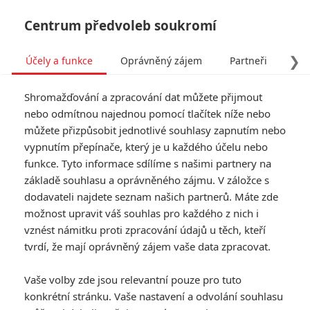
Centrum předvoleb soukromí
❯
Účely a funkce
Oprávněný zájem
Partneři
Pro
Tog
Shromažďování a zpracování dat můžete přijmout
navi
nebo odmítnou najednou pomocí tlačítek níže nebo
můžete přizpůsobit jednotlivé souhlasy zapnutím nebo
Recenze: V hlavě
vypnutím přepínače, který je u každého účelu nebo
funkce. Tyto informace sdílíme s našimi partnery na
Napsal:
Petr Slavík - (Anarvin)
, 29.07.2015 23:50
základě souhlasu a oprávněného zájmu. V záložce s
dodavateli najdete seznam našich partnerů. Máte zde
možnost upravit váš souhlas pro každého z nich i
vznést námitku proti zpracování údajů u těch, kteří
tvrdí, že mají oprávněný zájem vaše data zpracovat.
Vaše volby zde jsou relevantní pouze pro tuto
konkrétní stránku. Vaše nastavení a odvolání souhlasu