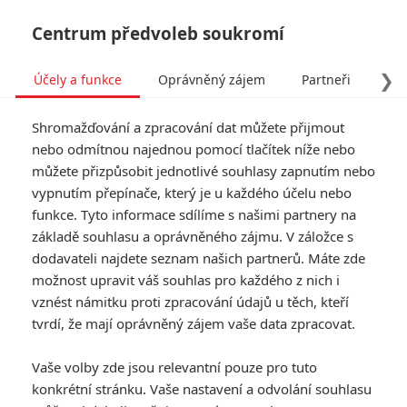
Centrum předvoleb soukromí
❯
Účely a funkce
Oprávněný zájem
Partneři
Pro
Tog
Shromažďování a zpracování dat můžete přijmout
navi
nebo odmítnou najednou pomocí tlačítek níže nebo
můžete přizpůsobit jednotlivé souhlasy zapnutím nebo
Agents of S.H.I.E.L.D.: První
vypnutím přepínače, který je u každého účelu nebo
funkce. Tyto informace sdílíme s našimi partnery na
preview třetí sezony
základě souhlasu a oprávněného zájmu. V záložce s
dodavateli najdete seznam našich partnerů. Máte zde
Napsal:
Petr Slavík - (Anarvin)
, 08.07.2015 16:55
možnost upravit váš souhlas pro každého z nich i
vznést námitku proti zpracování údajů u těch, kteří
tvrdí, že mají oprávněný zájem vaše data zpracovat.
Vaše volby zde jsou relevantní pouze pro tuto
konkrétní stránku. Vaše nastavení a odvolání souhlasu