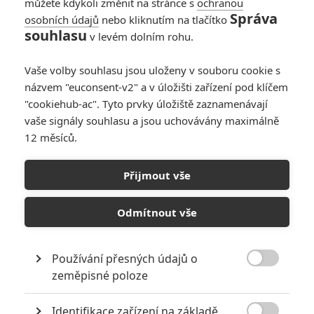
můžete kdykoli změnit na stránce s
ochranou
Správa
osobních údajů
nebo kliknutím na tlačítko
souhlasu
v levém dolním rohu.
Vaše volby souhlasu jsou uloženy v souboru cookie s
názvem "euconsent-v2" a v úložišti zařízení pod klíčem
"cookiehub-ac". Tyto prvky úložiště zaznamenávají
Zobrazit další 1 obrázek
vaše signály souhlasu a jsou uchovávány maximálně
12 měsíců.
Které postavy se vrátí, co říká oficiální synopse, co
prozradili tvůrci a k tomu všemu první plakáty.
Přijmout vše
I když si
Agenti S.H.I.E.L.D.u
během druhé sezony výrazně
vylepšili renomé, ztracené diváky už se zpátky získat
Odmítnout vše
nepodařilo a květnové finále dokonce mělo ze všech
dosavadních epizod vůbec nejhorší sledovanost. Naštěstí to
Používání přesných údajů o
ale příliš nevadí, protože třetí řada už v té době byla

zeměpisné poloze
odsouhlasená. Vysílat se začne
29.9.
a i když na pořádné
představení si musíme počkat na páteční prezentaci na
Identifikace zařízení na základě