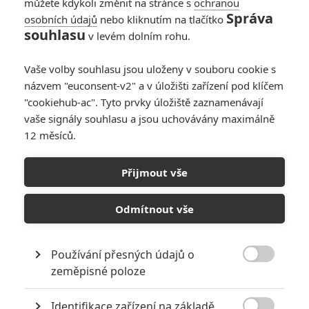
můžete kdykoli změnit na stránce s
ochranou
Správa
osobních údajů
nebo kliknutím na tlačítko
souhlasu
v levém dolním rohu.
Vaše volby souhlasu jsou uloženy v souboru cookie s
názvem "euconsent-v2" a v úložišti zařízení pod klíčem
"cookiehub-ac". Tyto prvky úložiště zaznamenávají
vaše signály souhlasu a jsou uchovávány maximálně
12 měsíců.
Bude hlavního záporáka hrát Hulk Hogan?
Čekání na další
Expendables
, to je pokaždé ta samá písnička.
Přijmout vše
Nějakou dobu se nic neděje,
Sylvester Stallone
slibuje hory
doly, objevují se naprosto zaručené zprávy o tom, kdo další
Odmítnout vše
bude v domově důchodců pro akční hvězdy hrát a nakonec se
další
Postradatelní
zničehonic natočí, všechno je tak trochu
Používání přesných údajů o
jinak, recenzenti i fanoušci 80. let minulého století brblají a

zeměpisné poloze
Stallone může začít slibovat, že příště se štáb všech chyb
vyvaruje.
Identifikace zařízení na základě