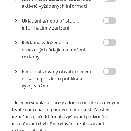

aktivně vyžádaných informací
třetího románu.
Ukládání a/nebo přístup k
Děj rozvíjí vyšetřování dvě dekády starých vražd v internátní

informacím v zařízení
škole, které mají na starosti detektivové Carl Mørck a Assad.
Nesrovnalosti v starých složkách je vedou k pátrání po
Reklama založená na
zmizelé svědkyni. O tu se však zajímají i další lidi a

omezených údajích a měření
reklamy
detektivové tak rozmotávají případ, který je protkaný skrz
nejvyšší vrstvy dánské společnosti.
Personalizovaný obsah, měření

obsahu, průzkum publika a
Z předešlého filmu se vrátili představitelé hlavních rolí -
vývoj služeb
Nikolaj Lie Kaas
, který se kromě různých domácích projektů
představil ve filmu
Andělé a démoni
, nebo v novince
Dítě
Udělením souhlasu s účely a funkcemi zde uvedenými
číslo 44
. Jeho pomocníka opět ztvárnil
Fares Fares
, taktéž
dáváte nám i našim partnerům možnost: Zajištění
účinkující ve zmíněném
Child 44
. Režisérem je opět
Mikkel
bezpečnosti, předcházení a zjišťování podvodů a
Nørgaard
.
odstraňování chyb, Poskytování a zobrazování
reklamy a obsahu