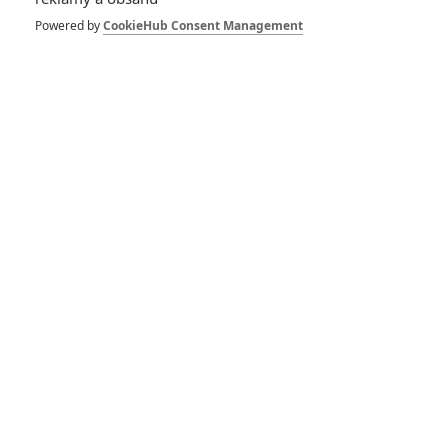
Zabijákům určitě nebude chybět drsná atmosféra, na kterou
Powered by
CookieHub Consent Management
jsme u skandinávské filmografie zvyklí. Knižní předlohy i
první film série sklidily úspěch a Zabijáci podle všeho
nezaostávají. Premiéru u nás měli 14.5., takže pořád ještě je
dost času vyrazit do kin na správně chladnou a ponurou
detektivku.
Zabijáci: Trailer s českými
titulky