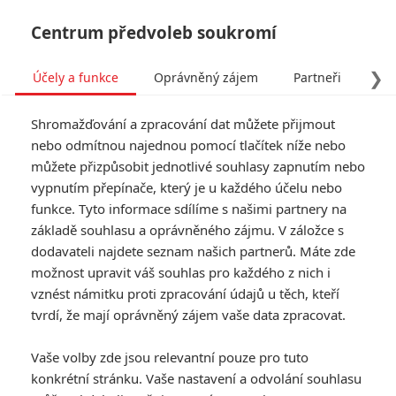
Centrum předvoleb soukromí
❯
Účely a funkce
Oprávněný zájem
Partneři
Pro
Tog
Shromažďování a zpracování dat můžete přijmout
navi
nebo odmítnou najednou pomocí tlačítek níže nebo
můžete přizpůsobit jednotlivé souhlasy zapnutím nebo
Zabijáci: Další severská
vypnutím přepínače, který je u každého účelu nebo
funkce. Tyto informace sdílíme s našimi partnery na
detektivka v našich kinech
základě souhlasu a oprávněného zájmu. V záložce s
dodavateli najdete seznam našich partnerů. Máte zde
Napsal:
Marián Majtán - (meufo)
, 20.05.2015 15:50
možnost upravit váš souhlas pro každého z nich i
vznést námitku proti zpracování údajů u těch, kteří
tvrdí, že mají oprávněný zájem vaše data zpracovat.
Vaše volby zde jsou relevantní pouze pro tuto
konkrétní stránku. Vaše nastavení a odvolání souhlasu