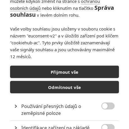
můžete kdykoli změnit na stránce s
ochranou
Správa
osobních údajů
nebo kliknutím na tlačítko
souhlasu
v levém dolním rohu.
Vaše volby souhlasu jsou uloženy v souboru cookie s
názvem "euconsent-v2" a v úložišti zařízení pod klíčem
"cookiehub-ac". Tyto prvky úložiště zaznamenávají
Open Road Films
vaše signály souhlasu a jsou uchovávány maximálně
12 měsíců.
Snyder pro jednou vynechá vše nadpřirozené a pustí do
drsného příběhu každodenního boje se zločinem.
Přijmout vše
Po komiksových časech se Supermanem, Batmanem a
Justice League se
Zack Snyder
přesunul na
Netflix
, kde
Odmítnout vše
dostal velké rozpočty a volnou ruku.
Armáda mrtvých
ještě
byla diváckým hitem,
Rebel Moon
už neodsoudili pouze
Používání přesných údajů o
kritici, ale nadšení z něj nebyli ani diváci. Spolupráce s

zeměpisné poloze
Netflixem
nicméně pokračuje.
Čtěte také:
Blood and Ashes: Zack Snyder má v
Identifikace zařízení na základě