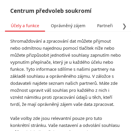
Centrum předvoleb soukromí
❯
Účely a funkce
Oprávněný zájem
Partneři
Pro
Tog
Shromažďování a zpracování dat můžete přijmout
navi
nebo odmítnou najednou pomocí tlačítek níže nebo
můžete přizpůsobit jednotlivé souhlasy zapnutím nebo
Zack Snyder chystá pro
vypnutím přepínače, který je u každého účelu nebo
funkce. Tyto informace sdílíme s našimi partnery na
Netflix akční film o
základě souhlasu a oprávněného zájmu. V záložce s
policajtech
dodavateli najdete seznam našich partnerů. Máte zde
možnost upravit váš souhlas pro každého z nich i
Napsal:
vznést námitku proti zpracování údajů u těch, kteří
Petr Slavík - (Anarvin)
, 16.12.2024 06:00
tvrdí, že mají oprávněný zájem vaše data zpracovat.
Vaše volby zde jsou relevantní pouze pro tuto
konkrétní stránku. Vaše nastavení a odvolání souhlasu