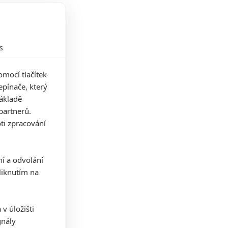
s
mocí tlačítek
pínače, který
základě
partnerů.
ti zpracování
ní a odvolání
iknutím na
v úložišti
gnály