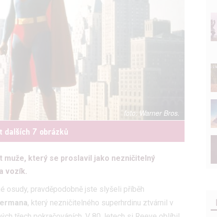
Warner Bros.
t dalších 7 obrázků
muže, který se proslavil jako nezničitelný
a vozík.
ké osudy, pravděpodobně jste slyšeli příběh
ermana
, který nezničitelného superhrdinu ztvárnil v
ch třech pokračováních. V 80. letech si Reeve oblíbil