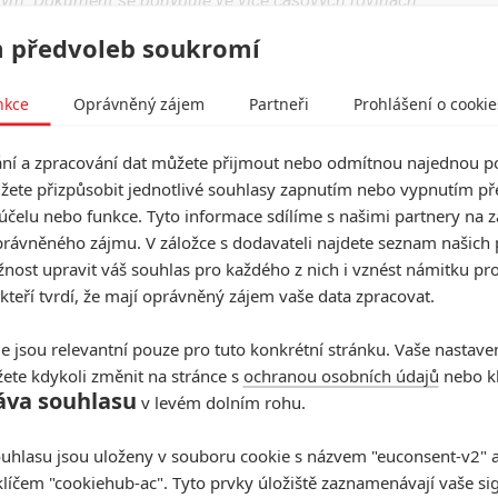
uhým. Dokument se pohybuje ve více časových rovinách
nty Reevesova života. Na jeho obsazení do role
 předvoleb soukromí
nkce
Oprávněný zájem
Partneři
Prohlášení o cookie
 Supermana ve filmové historii
ter Ettedgui
, kteří mají za sebou snímky
Zrození
í a zpracování dat můžete přijmout nebo odmítnou najednou po
ů zesnulého Christophera v dokumentu promlouvají (z
žete přizpůsobit jednotlivé souhlasy zapnutím nebo vypnutím pře
tí přátelé, jako
Robin Williams
či
Glenn Close
. Z
účelu nebo funkce. Tyto informace sdílíme s našimi partnery na 
rávněného zájmu. V záložce s dodavateli najdete seznam našich 
, které jej chválí jako jímavý portrét otce, manžela,
ost upravit váš souhlas pro každého z nich i vznést námitku pro
ilm nabídnout
21. září
, pak zamíří na službu
Max
.
 kteří tvrdí, že mají oprávněný zájem vaše data zpracovat.
e jsou relevantní pouze pro tuto konkrétní stránku. Vaše nastave
ete kdykoli změnit na stránce s
ochranou osobních údajů
nebo kl
áva souhlasu
v levém dolním rohu.
uhlasu jsou uloženy v souboru cookie s názvem "euconsent-v2" a 
klíčem "cookiehub-ac". Tyto prvky úložiště zaznamenávají vaše si