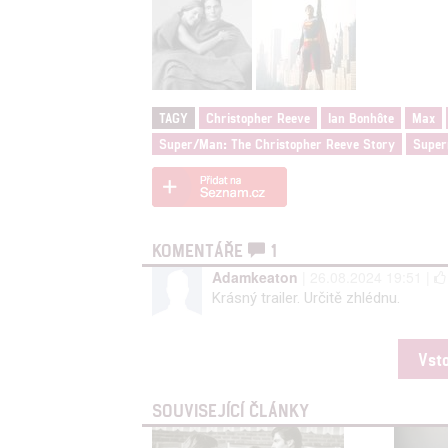
možnost: Zaji
Poskytování 
TAGY
Christopher Reeve
Ian Bonhôte
Max
Super/Man: The Christopher Reeve Story
Supe
KOMENTÁŘE
1
Adamkeaton
| 26.08.2024 19:51 |
Krásný trailer. Určitě zhlédnu.
Vst
SOUVISEJÍCÍ ČLÁNKY