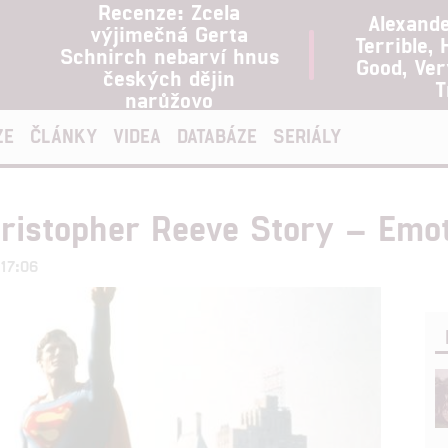
Recenze: Zcela
Alexand
výjimečná Gerta
Terrible, 
Schnirch nebarví hnus
Good, Ve
českých dějin
T
narůžovo
ZE
ČLÁNKY
VIDEA
DATABÁZE
SERIÁLY
istopher Reeve Story – Emotiv
 17:06