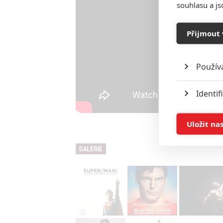
souhlasu a j
Přijmout 
Použív
Identif
Ukládán
Uložit na
Reklam
GALERIE
Person
služeb
Udělením sou