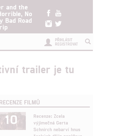
er and the
Horrible, No
ry Bad Road
rip
PŘIHLÁSIT
REGISTROVAT
ní trailer je tu
RECENZE FILMŮ
10
Recenze: Zcela
výjimečná Gerta
Schnirch nebarví hnus
českých dějin narůžovo