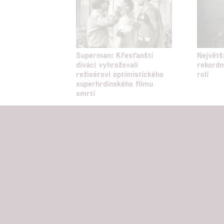
Superman: Křesťanští
Největš
diváci vyhrožovali
rekord
režisérovi optimistického
rolí
superhrdinského filmu
smrtí