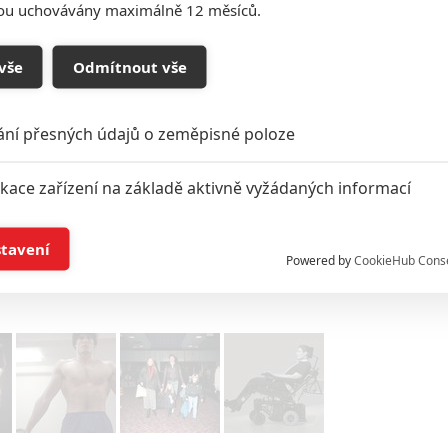
sou uchovávány maximálně 12 měsíců.
vše
Odmítnout vše
ání přesných údajů o zeměpisné poloze
ikace zařízení na základě aktivně vyžádaných informací
í a/nebo přístup k informacím v zařízení
stavení
Podklady a foto: Warner Bros.
Powered by
CookieHub Cons
a založená na omezených údajích a měření reklamy
alizovaný obsah, měření obsahu, průzkum publika a vývoj
hlasu s účely a funkcemi zde uvedenými dáváte nám i našim pa