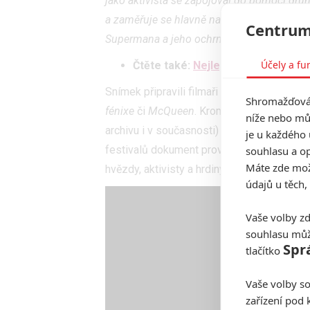
jako aktivista se zapojoval do pomoci dr
a zaměřuje se hlavně na dva klíčové mome
Centrum
Supermana a jeho ochrnutí.
Účely a fu
Čtěte také:
Nejlepší představitelé
Snímek připravili filmaři
Ian Bonhôte
a
Pe
Shromažďován
fénixe
či
McQueen
. Krom archivních záběr
níže nebo mů
archivu i v současnosti) jeho rodina i hereč
je u každého 
souhlasu a op
festivalů dokument provázejí nadšené ohlasy
Máte zde možn
hvězdy, aktivisty a hrdiny. Americká kina f
údajů u těch,
Vaše volby zd
souhlasu můž
Spr
tlačítko
Vaše volby so
zařízení pod 