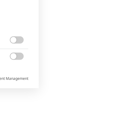


ent Management



rtnerům