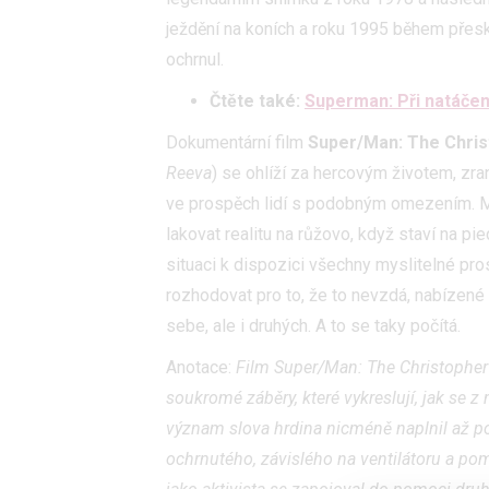
ježdění na koních a roku 1995 během přesk
ochrnul.
Čtěte také:
Superman: Při natáčen
Dokumentární film
Super/Man: The Chris
Reeva
) se ohlíží za hercovým životem, zra
ve prospěch lidí s podobným omezením. 
lakovat realitu na růžovo, když staví na pie
situaci k dispozici všechny myslitelné p
rozhodovat pro to, že to nevzdá, nabízené 
sebe, ale i druhých. A to se taky počítá.
Anotace:
Film
Super/Man: The Christopher
soukromé záběry, které vykreslují, jak se 
význam slova hrdina nicméně naplnil až po 
ochrnutého, závislého na ventilátoru a pom