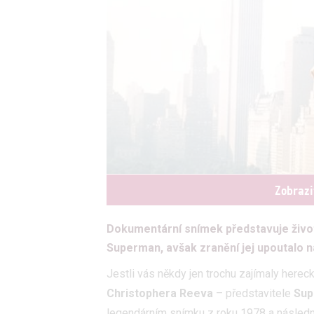
Zobrazi
Dokumentární snímek představuje život 
Superman, avšak zranění jej upoutalo n
Jestli vás někdy jen trochu zajímaly herec
Christophera Reeva
– představitele
Sup
legendárním snímku z roku 1978 a následný