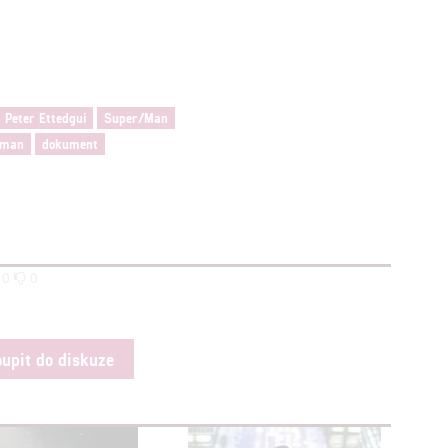
štění bezpečnosti, předcházení a zjišťování podvodů a odstraňov
a zobrazování reklamy a obsahu
Peter Ettedgui
Super/Man
rman
dokument
0
0
oupit do diskuze