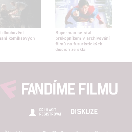
í dlouhověcí
Superman se stal
mani komiksových
průkopníkem v archivování
filmů na futuristických
discích ze skla
DISKUZE
PŘIHLÁSIT
REGISTROVAT