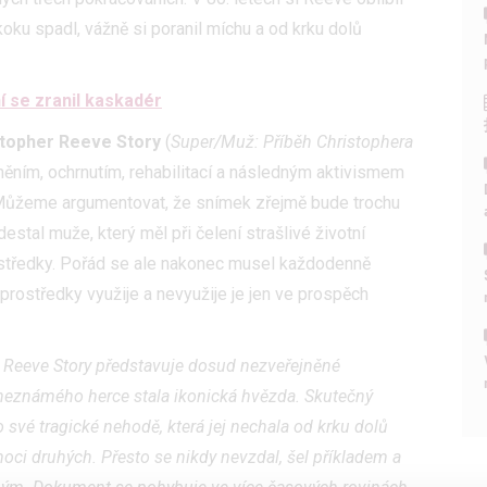
oku spadl, vážně si poranil míchu a od krku dolů
í se zranil kaskadér
topher Reeve Story
(
Super/Muž: Příběh Christophera
něním, ochrnutím, rehabilitací a následným aktivismem
Můžeme argumentovat, že snímek zřejmě bude trochu
destal muže, který měl při čelení strašlivé životní
rostředky. Pořád se ale nakonec musel každodenně
prostředky využije a nevyužije je jen ve prospěch
 Reeve Story
představuje dosud nezveřejněné
z neznámého herce stala ikonická hvězda. Skutečný
své tragické nehodě, která jej nechala od krku dolů
oci druhých. Přesto se nikdy nevzdal, šel příkladem a