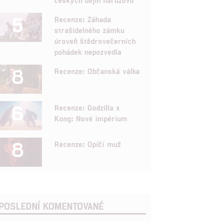
5
Recenze: Záhada
strašidelného zámku
úroveň štědrovečerních
pohádek nepozvedla
8
Recenze: Občanská válka
6
Recenze: Godzilla x
Kong: Nové impérium
8
Recenze: Opičí muž
POSLEDNÍ KOMENTOVANÉ