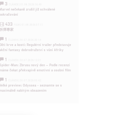
3
ČLÁNEK | 01.08.2026 16:40
Marvel nečekaně zrušil již schválené
pokračování
433
FILM | 01.08.2026 07:11
拆彈專家
1
ČLÁNEK | 30.07.2026 20:14
Děti krve a kostí: Regulérní trailer představuje
akční fantasy dobrodružství s vůní Afriky
1
ČLÁNEK | 30.07.2026 12:31
Spider-Man: Zbrusu nový den – Podle recenzí
máme čekat překvapivě emotivní a osobní film
1
ČLÁNEK | 30.07.2026 03:42
Velké preview: Odyssea - seznamte se s
maximálně nabitým obsazením