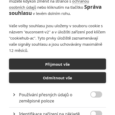
můžete kdykoli změnit na stránce s
ochranou
Správa
osobních údajů
nebo kliknutím na tlačítko
souhlasu
v levém dolním rohu.
Vaše volby souhlasu jsou uloženy v souboru cookie s
názvem "euconsent-v2" a v úložišti zařízení pod klíčem
"cookiehub-ac". Tyto prvky úložiště zaznamenávají
Universal Pictures
vaše signály souhlasu a jsou uchovávány maximálně
Zobrazit dalších 8 obrázků
12 měsíců.
Pusťte si trailer mrazivě vypadajícího hororu, co míří do
Přijmout vše
našich kin.
Odmítnout vše
Zaplavat si večer v polozapomenutém bazéně může být
osvěžující, otužující, může to být relaxační, zábavné,
romantické nebo třeba sexy. Ale také to může být zatraceně
Používání přesných údajů o

děsivé. Na strachu z neznámého a nejistotě staví také trailer
zeměpisné poloze
chystaného hororu
Noční koupání
(
Night Swim
), který
Identifikace zařízení na základě
zveřejnil první upoutávku. Ta je z velké části postavená na