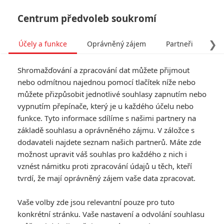
Centrum předvoleb soukromí
❯
Účely a funkce
Oprávněný zájem
Partneři
Pro
Tog
Shromažďování a zpracování dat můžete přijmout
navi
nebo odmítnou najednou pomocí tlačítek níže nebo
můžete přizpůsobit jednotlivé souhlasy zapnutím nebo
Noční koupání: Jestli ještě
vypnutím přepínače, který je u každého účelu nebo
funkce. Tyto informace sdílíme s našimi partnery na
chcete vlézt do bazénu,
základě souhlasu a oprávněného zájmu. V záložce s
tenhle trailer si nepouštějte
dodavateli najdete seznam našich partnerů. Máte zde
možnost upravit váš souhlas pro každého z nich i
Napsal:
vznést námitku proti zpracování údajů u těch, kteří
Petr Slavík - (Anarvin)
, 07.10.2023 23:02
tvrdí, že mají oprávněný zájem vaše data zpracovat.
Vaše volby zde jsou relevantní pouze pro tuto
konkrétní stránku. Vaše nastavení a odvolání souhlasu