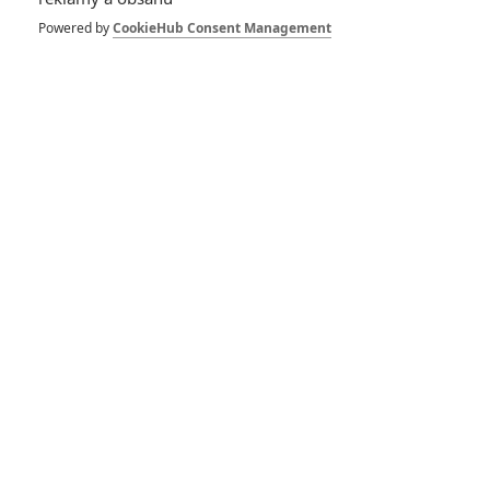
Powered by
CookieHub Consent Management
V hlavních rolích vystupují
Wyatt Russell
,
Kerry Condon
,
Amélie Hoeferle
a
Gavin Warren
. Režíruje
Bryce McGuire
,
jenž je zároveň spoluautorem
krátkého filmu
, z něhož
chystaný celovečerák vychází. Produkují hororoví matadoři
James Wan
a
Jason Blum
. Do českých kin bude novinka
uvedena
4. dubna
.