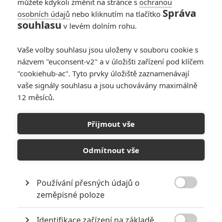
můžete kdykoli změnit na stránce s
ochranou
Správa
osobních údajů
nebo kliknutím na tlačítko
souhlasu
v levém dolním rohu.
Vaše volby souhlasu jsou uloženy v souboru cookie s
názvem "euconsent-v2" a v úložišti zařízení pod klíčem
"cookiehub-ac". Tyto prvky úložiště zaznamenávají
Lucasfilm
vaše signály souhlasu a jsou uchovávány maximálně
Zobrazit dalších 10 obrázků
12 měsíců.
Indymu se příliš nedaří. The Flash je na tom hůř a hůř.
Přijmout vše
Spider-Man dál boduje.
Odmítnout vše
Disney v minulosti platil za nezastavitelného titána, letos se
mu příliš nedaří. Do nového roku vstoupil s polštářem, který
mu udělal
Avatar 2
a zabodovali
Strážci Galaxie 3
. Ale jinak?
Používání přesných údajů o

Ant-Man a Wasp: Quantumania
propadli.
Malá mořská víla
si
zeměpisné poloze
vzhledem k nákladům měla vést lépe.
Kostlivec
také,
Mezi
Identifikace zařízení na základě
živly
jakbysmet. A teď má na problémy zaděláno také
Indiana