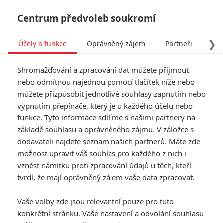
Centrum předvoleb soukromí
❯
Účely a funkce
Oprávněný zájem
Partneři
Pro
Tog
Shromažďování a zpracování dat můžete přijmout
navi
nebo odmítnou najednou pomocí tlačítek níže nebo
můžete přizpůsobit jednotlivé souhlasy zapnutím nebo
Box Office: Indiana Jones 5
vypnutím přepínače, který je u každého účelu nebo
funkce. Tyto informace sdílíme s našimi partnery na
má v pokladnách zaděláno
základě souhlasu a oprávněného zájmu. V záložce s
na obří finanční průšvih
dodavateli najdete seznam našich partnerů. Máte zde
možnost upravit váš souhlas pro každého z nich i
Napsal:
vznést námitku proti zpracování údajů u těch, kteří
Petr Slavík - (Anarvin)
, 02.07.2023 23:20
tvrdí, že mají oprávněný zájem vaše data zpracovat.
Vaše volby zde jsou relevantní pouze pro tuto
konkrétní stránku. Vaše nastavení a odvolání souhlasu