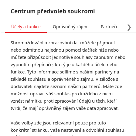
Centrum předvoleb soukromí
❯
Účely a funkce
Oprávněný zájem
Partneři
Pro
Tog
Shromažďování a zpracování dat můžete přijmout
navi
nebo odmítnou najednou pomocí tlačítek níže nebo
můžete přizpůsobit jednotlivé souhlasy zapnutím nebo
Weird: The Al Yankovic
vypnutím přepínače, který je u každého účelu nebo
funkce. Tyto informace sdílíme s našimi partnery na
Story: Daniel Radcfliffe je
základě souhlasu a oprávněného zájmu. V záložce s
slastně divný v novém
dodavateli najdete seznam našich partnerů. Máte zde
možnost upravit váš souhlas pro každého z nich i
traileru
vznést námitku proti zpracování údajů u těch, kteří
tvrdí, že mají oprávněný zájem vaše data zpracovat.
Napsal:
Petr Slavík - (Anarvin)
, 29.08.2022 17:11
Vaše volby zde jsou relevantní pouze pro tuto
konkrétní stránku. Vaše nastavení a odvolání souhlasu