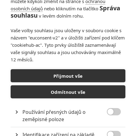
můžete kdykoli změnit na stránce s
ochranou
Správa
osobních údajů
nebo kliknutím na tlačítko
souhlasu
v levém dolním rohu.
Vaše volby souhlasu jsou uloženy v souboru cookie s
názvem "euconsent-v2" a v úložišti zařízení pod klíčem
"cookiehub-ac". Tyto prvky úložiště zaznamenávají
vaše signály souhlasu a jsou uchovávány maximálně
Roku
12 měsíců.
Zobrazit dalších 8 obrázků
Přijmout vše
Životopisný film o Alu Yankovicovi si dělá srandu z
Odmítnout vše
životopisných filmů.
Komedie
Neuvěřitelný Život Rockera Coxe
zasadila tvrdou
Používání přesných údajů o
ránu hudebním životopisným filmům. Naprostá většina z nich

zeměpisné poloze
je na jedno brdo a Cox si z toho uměl trefně střílet. Teď je tu
novinka
Weird: The Al Yankovic Story
, která je připravena
Identifikace zařízení na základě