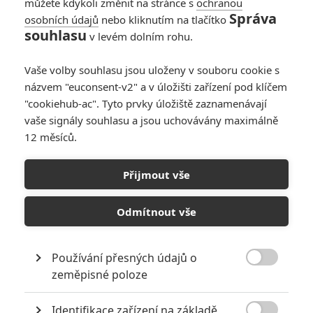
můžete kdykoli změnit na stránce s
ochranou
Správa
osobních údajů
nebo kliknutím na tlačítko
souhlasu
v levém dolním rohu.
Vaše volby souhlasu jsou uloženy v souboru cookie s
názvem "euconsent-v2" a v úložišti zařízení pod klíčem
"cookiehub-ac". Tyto prvky úložiště zaznamenávají
Summit Entertainment
vaše signály souhlasu a jsou uchovávány maximálně
12 měsíců.
Když svěříte svůj milostný život robotickému dvojníkovi,
vzejdou z toho trable. Přesvědčí se o tom Shaileene
Přijmout vše
Woodley a Jack Whitehall.
Sci-fi filmy v současné době většinou úzce souvisejí s
Odmítnout vše
akčním žánrem. Je tedy sympatické, že chystaná novinka
Robots
(
Roboti
) na to jde jinak, když míchá romanci a
Používání přesných údajů o
komedii. Snímek je adaptací povídky od
Roberta

zeměpisné poloze
Sheckleyho
Robot, který vypadal jako já
. Ta v češtině vyšla
ve sbírce
Bláznivý vesmír
.
Identifikace zařízení na základě