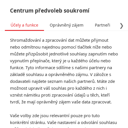
Centrum předvoleb soukromí
❯
Účely a funkce
Oprávněný zájem
Partneři
Pro
Tog
Shromažďování a zpracování dat můžete přijmout
navi
nebo odmítnou najednou pomocí tlačítek níže nebo
můžete přizpůsobit jednotlivé souhlasy zapnutím nebo
Robots: Přenechat vlastní
vypnutím přepínače, který je u každého účelu nebo
funkce. Tyto informace sdílíme s našimi partnery na
randění dvojníkovi se
základě souhlasu a oprávněného zájmu. V záložce s
nevyplácí
dodavateli najdete seznam našich partnerů. Máte zde
možnost upravit váš souhlas pro každého z nich i
Napsal:
vznést námitku proti zpracování údajů u těch, kteří
Petr Slavík - (Anarvin)
, 04.07.2021 14:34
tvrdí, že mají oprávněný zájem vaše data zpracovat.
Vaše volby zde jsou relevantní pouze pro tuto
konkrétní stránku. Vaše nastavení a odvolání souhlasu