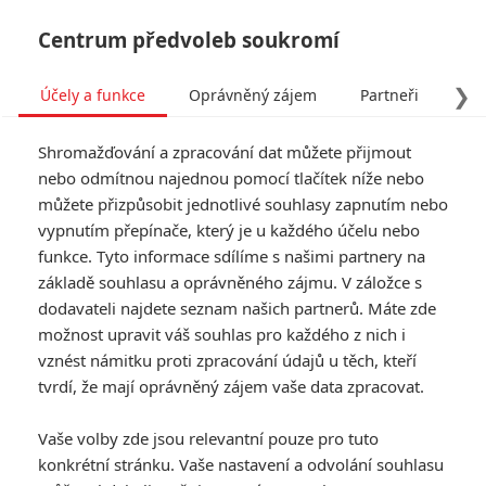
Centrum předvoleb soukromí
❯
Účely a funkce
Oprávněný zájem
Partneři
Pro
Tog
Shromažďování a zpracování dat můžete přijmout
navi
nebo odmítnou najednou pomocí tlačítek níže nebo
můžete přizpůsobit jednotlivé souhlasy zapnutím nebo
Havoc: Tom Hardy a Forest
vypnutím přepínače, který je u každého účelu nebo
funkce. Tyto informace sdílíme s našimi partnery na
Whitaker zabřednou do
základě souhlasu a oprávněného zájmu. V záložce s
světa drog
dodavateli najdete seznam našich partnerů. Máte zde
možnost upravit váš souhlas pro každého z nich i
Napsal:
vznést námitku proti zpracování údajů u těch, kteří
Jaroslav Mrázek - (Jaaaara)
, 27.03.2021 09:00
tvrdí, že mají oprávněný zájem vaše data zpracovat.
Vaše volby zde jsou relevantní pouze pro tuto
konkrétní stránku. Vaše nastavení a odvolání souhlasu