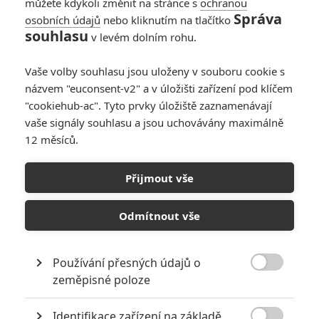
můžete kdykoli změnit na stránce s
ochranou
Správa
osobních údajů
nebo kliknutím na tlačítko
souhlasu
v levém dolním rohu.
Vaše volby souhlasu jsou uloženy v souboru cookie s
názvem "euconsent-v2" a v úložišti zařízení pod klíčem
"cookiehub-ac". Tyto prvky úložiště zaznamenávají
EuropaCorp Distribution
vaše signály souhlasu a jsou uchovávány maximálně
12 měsíců.
Na třetí Zátah si musíme ještě chvíli počkat, talentovaný
filmař se pustí do drogami nasáklé detektivky.
Přijmout vše
Režisér a scenárista
Gareth Evans
nás vcelku baví. V roce
2011 zabodoval s akčním nářezem
Zátah: Vykoupení
(
The
Odmítnout vše
Raid
), v němž se hlavní hrdina probíjel panelákem
napěchovaným padouchy. O tři roky později natočil Evans
Používání přesných údajů o
svižnou dvojku, která byla dost možná ještě o chlup

zeměpisné poloze
zábavnější. I když se posléze spekulovalo o trojce a
stylovém uzavření trilogie, vrhnul se Evans na mysteriózní
Identifikace zařízení na základě