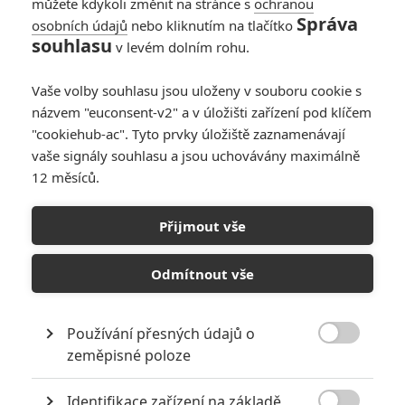
můžete kdykoli změnit na stránce s
ochranou
Správa
osobních údajů
nebo kliknutím na tlačítko
souhlasu
v levém dolním rohu.
Vaše volby souhlasu jsou uloženy v souboru cookie s
názvem "euconsent-v2" a v úložišti zařízení pod klíčem
"cookiehub-ac". Tyto prvky úložiště zaznamenávají
Netflix
vaše signály souhlasu a jsou uchovávány maximálně
Zobrazit dalších 7 obrázků
12 měsíců.
Ryan Murphy připravil pro Netflix nové filmové
Přijmout vše
zpracování přelomové divadelní hry. Pusťte si trailer.
Odmítnout vše
Nezastavitelný producent
Ryan Murphy
(
American Horror
Story, Glee
) pokračuje v chrlení nových a nových projektů pro
Netflix
. Letos mu dodal už druhou řadu
Politika
, novinku
Používání přesných údajů o

Hollywood
a za pár dní dorazí také prequel
Přeletu nad
zeměpisné poloze
kukaččím hnízdem
–
Ratched
. Vedle seriálové tvorby Murphy
Identifikace zařízení na základě
produkuje také filmy a už za pár dní do našich obýváků dorazí