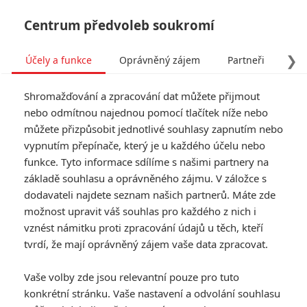
Centrum předvoleb soukromí
❯
Účely a funkce
Oprávněný zájem
Partneři
Pro
Tog
Shromažďování a zpracování dat můžete přijmout
navi
nebo odmítnou najednou pomocí tlačítek níže nebo
můžete přizpůsobit jednotlivé souhlasy zapnutím nebo
Kluci z party: Jim Parsons
vypnutím přepínače, který je u každého účelu nebo
funkce. Tyto informace sdílíme s našimi partnery na
hostí gay večírek, který
základě souhlasu a oprávněného zájmu. V záložce s
změnil kulturu
dodavateli najdete seznam našich partnerů. Máte zde
možnost upravit váš souhlas pro každého z nich i
Napsal:
vznést námitku proti zpracování údajů u těch, kteří
Petr Slavík - (Anarvin)
, 06.09.2020 11:57
tvrdí, že mají oprávněný zájem vaše data zpracovat.
Vaše volby zde jsou relevantní pouze pro tuto
konkrétní stránku. Vaše nastavení a odvolání souhlasu