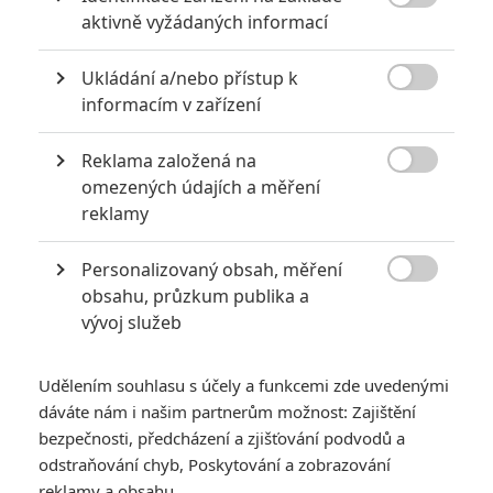

musím konstatovat, že vysoká očekávání se podařilo naplnit
aktivně vyžádaných informací
měrou vrchovatou.
Ukládání a/nebo přístup k
Protagonistou netradiční krimi-komedie je irský scenárista

informacím v zařízení
jménem Marty (Farrell), kterého sužují dva velké problémy –
závislost na alkoholu a nedostatek tvůrčí inspirace. Rád by
Reklama založená na

dopsal svůj nejnovější scénář „Sedm psychopatů“, ale zatím
omezených údajích a měření
reklamy
má vymyšlený pouze název. Pomocnou ruku mu nabídne jeho
nejlepší přítel – extravagantní a většinou nezaměstnaný herec
Personalizovaný obsah, měření
Billy (
Sam Rockwell
), jenž se spolu se svým starším a

obsahu, průzkum publika a
nábožensky založeným parťákem Hansem (
Christopher
vývoj služeb
Walken
) živí krádežemi psů. Ty pak za tučné nálezné
navracejí jejich zazobaným páníčkům. Situace se zvrtne ve
Udělením souhlasu s účely a funkcemi zde uvedenými
chvíli, kdy Billy nevědomky unese malého psíka, jehož
dáváte nám i našim partnerům možnost: Zajištění
majitelem je drsný gangster Charlie (
Woody Harrelson
).
bezpečnosti, předcházení a zjišťování podvodů a
Psychopatický mafián totiž svého mazlíčka nade vše miluje a
odstraňování chyb, Poskytování a zobrazování
reklamy a obsahu
je ochotný udělat cokoli, aby jej získal zpátky. Tím se roztáčí