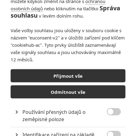
můžete kdykoli změnit na stránce s
ochranou
Správa
osobních údajů
nebo kliknutím na tlačítko
souhlasu
v levém dolním rohu.
Vaše volby souhlasu jsou uloženy v souboru cookie s
Režisér výtečné kriminálky V Bruggách natočil snad
názvem "euconsent-v2" a v úložišti zařízení pod klíčem
"cookiehub-ac". Tyto prvky úložiště zaznamenávají
ještě větší šílenost s ještě lepším obsazením.
vaše signály souhlasu a jsou uchovávány maximálně
Britský režisér a scenárista irského původu
Martin
12 měsíců.
McDonagh
před čtyřmi lety nečekaně prorazil se svým
celovečerním debutem
V Bruggách
. Kriminální snímek plný
Přijmout vše
násilí a absurdního humoru zabodoval jak u diváků, tak u
kritiky. Nyní se stále populárnější tvůrce vrací se svým
Odmítnout vše
druhým a podobně laděným filmem
Sedm psychopatů
.
McDonagh tentokrát přichází s ještě bizarnější zápletkou a při
Používání přesných údajů o
natáčení opět spojil síly s hereckou hvězdou
Colinem

zeměpisné poloze
Farrellem
(
Alexandr Veliký
,
Total Recall
). Lákavý projekt
navrch přivábil i řadu dalších zajímavých jmen. A hned na úvod
Identifikace zařízení na základě