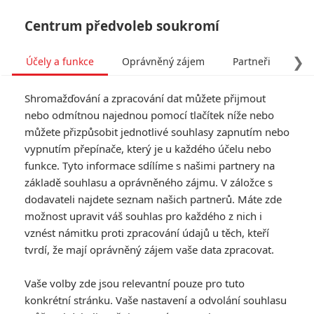
Centrum předvoleb soukromí
❯
Účely a funkce
Oprávněný zájem
Partneři
Pro
Tog
Shromažďování a zpracování dat můžete přijmout
navi
nebo odmítnou najednou pomocí tlačítek níže nebo
můžete přizpůsobit jednotlivé souhlasy zapnutím nebo
Recenze: Sedm psychopatů
vypnutím přepínače, který je u každého účelu nebo
funkce. Tyto informace sdílíme s našimi partnery na
Napsal:
Lukáš Vojáček - (Vojcl)
, 28.11.2012 22:00
základě souhlasu a oprávněného zájmu. V záložce s
dodavateli najdete seznam našich partnerů. Máte zde
možnost upravit váš souhlas pro každého z nich i
vznést námitku proti zpracování údajů u těch, kteří
tvrdí, že mají oprávněný zájem vaše data zpracovat.
Vaše volby zde jsou relevantní pouze pro tuto
konkrétní stránku. Vaše nastavení a odvolání souhlasu