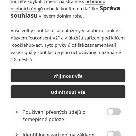
můžete kdykoli změnit na stránce s
ochranou
Správa
osobních údajů
nebo kliknutím na tlačítko
souhlasu
v levém dolním rohu.
Vaše volby souhlasu jsou uloženy v souboru cookie s
názvem "euconsent-v2" a v úložišti zařízení pod klíčem
"cookiehub-ac". Tyto prvky úložiště zaznamenávají
vaše signály souhlasu a jsou uchovávány maximálně
12 měsíců.
Zobrazit další 4 obrázky
Přijmout vše
Parta kluků objevuje více z dospěláckého života a
Odmítnout vše
vypadá to, že se opravdu nudit nebudeme.
Good Boys
podle dosavadních ukázek vypadají na vcelku
Používání přesných údajů o
originální komedii, která by navzdory vesměs málo známým

zeměpisné poloze
tvářím mohla být celkem zajímavá (produkuje
Seth Rogen
a
ten si v posledních letech zakládá na tom, aby jeho komedie
Identifikace zařízení na základě