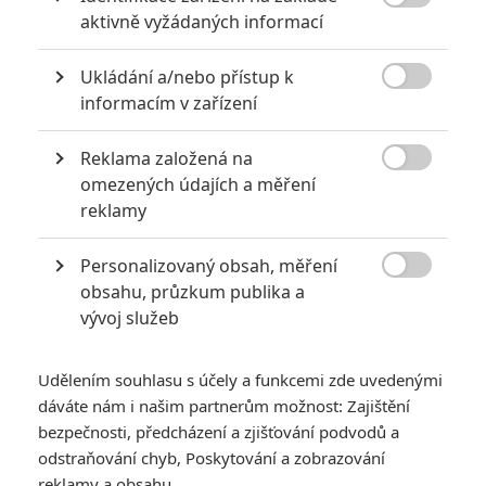
kromě obhroublého humoru přinášely také kus srdíčka či

aktivně vyžádaných informací
nějaké to poselství).
Ukládání a/nebo přístup k
Nejnovější trailer nabízí hned několik vtipných momentů,

informacím v zařízení
včetně nápaditého situačního humoru, kdy si chlapci ze
sexuální pomůcky udělají obyčejnou houpačku anebo si strčí
Reklama založená na
pivo do kalhot, aby ho propašovali kolem strážníka. Budeme

omezených údajích a měření
doufat, že film nevystřílel všechnu munici již v trailerech a
reklamy
bude fungovat i jako celek, kdy nám naservíruje velké
množství gagů a ujetých vtípků, které pobaví. Potenciál tu
Personalizovaný obsah, měření

obsahu, průzkum publika a
určitě je.
vývoj služeb
Udělením souhlasu s účely a funkcemi zde uvedenými
dáváte nám i našim partnerům možnost: Zajištění
bezpečnosti, předcházení a zjišťování podvodů a
odstraňování chyb, Poskytování a zobrazování
reklamy a obsahu