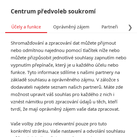
Centrum předvoleb soukromí
❯
Účely a funkce
Oprávněný zájem
Partneři
Pro
Tog
Shromažďování a zpracování dat můžete přijmout
navi
nebo odmítnou najednou pomocí tlačítek níže nebo
můžete přizpůsobit jednotlivé souhlasy zapnutím nebo
Good Boys: Klukovské
vypnutím přepínače, který je u každého účelu nebo
funkce. Tyto informace sdílíme s našimi partnery na
hormony útočí
základě souhlasu a oprávněného zájmu. V záložce s
v nejnovějším traileru na
dodavateli najdete seznam našich partnerů. Máte zde
možnost upravit váš souhlas pro každého z nich i
nestydatou komedii
vznést námitku proti zpracování údajů u těch, kteří
tvrdí, že mají oprávněný zájem vaše data zpracovat.
Napsal:
Michal Růžička - (misar3)
, 15.06.2019 22:05
Vaše volby zde jsou relevantní pouze pro tuto
konkrétní stránku. Vaše nastavení a odvolání souhlasu