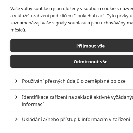
Vaše volby souhlasu jsou uloženy v souboru cookie s názv
a v úložišti zařízení pod klíčem "cookiehub-ac". Tyto prvky ú
zaznamenávají vaše signály souhlasu a jsou uchovávány m
měsíců.
Přijmout vše
Ruben Fleischer natočí další film podle předlohy, kde
Odmítnout vše
předloha vůbec není třeba.
Smáli jsme se, když jsme se dozvěděli o „adaptaci“
Používání přesných údajů o zeměpisné poloze
společenské hry
Lodě
, teď s podobně triviální premisou
vyrukuje adaptace stařičké videohry
Spy Hunter
. Arkádový
Identifikace zařízení na základě aktivně vyžádaný
hit z roku 1983 postavil hráče k tradičnímu automatu na
informací
pětikoruny, vrazil mu do ruky volant a v prostinké grafice ho
Ukládání a/nebo přístup k informacím v zařízení
nechal ovládat autíčko, které jede po silnici a střílí další
autíčka. Jak sami vidíte, bez zakoupení práv na předlohu by