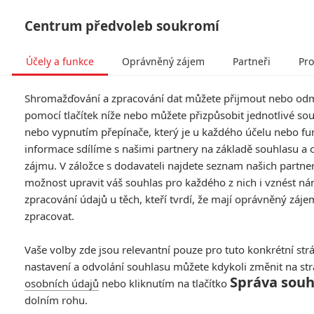
Centrum předvoleb soukromí
Účely a funkce
Oprávněný zájem
Partneři
Pro
Tog
Shromažďování a zpracování dat můžete přijmout nebo od
navi
pomocí tlačítek níže nebo můžete přizpůsobit jednotlivé so
nebo vypnutím přepínače, který je u každého účelu nebo fu
Spy Hunter: Režisér
informace sdílíme s našimi partnery na základě souhlasu a
zájmu. V záložce s dodavateli najdete seznam našich partne
Zombielandu zrežíruje
možnost upravit váš souhlas pro každého z nich i vznést ná
videohru
zpracování údajů u těch, kteří tvrdí, že mají oprávněný záje
zpracovat.
Napsal:
Petr Slavík - (Anarvin)
, 27.09.2012 17:55
Vaše volby zde jsou relevantní pouze pro tuto konkrétní str
nastavení a odvolání souhlasu můžete kdykoli změnit na st
Správa souh
osobních údajů
nebo kliknutím na tlačítko
dolním rohu.