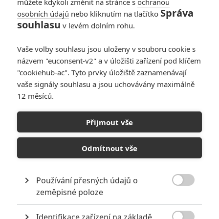
můžete kdykoli změnit na stránce s
ochranou
Správa
osobních údajů
nebo kliknutím na tlačítko
souhlasu
v levém dolním rohu.
Vaše volby souhlasu jsou uloženy v souboru cookie s
názvem "euconsent-v2" a v úložišti zařízení pod klíčem
"cookiehub-ac". Tyto prvky úložiště zaznamenávají
vaše signály souhlasu a jsou uchovávány maximálně
12 měsíců.
Zobrazit dalších 15 obrázků
Přijmout vše
Marvel zvažoval, že úplně vynechá reklamní kampaň, v
Odmítnout vše
čem se příběh liší od komiksů, čeká nás epický příběh,
byla obsazená další postava a další zajímavosti od
tvůrců.
Používání přesných údajů o

zeměpisné poloze
KAPITOLA Č.1
Identifikace zařízení na základě
KAPITOLA Č.2