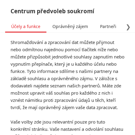
Centrum předvoleb soukromí
❯
Účely a funkce
Oprávněný zájem
Partneři
Pro
Tog
Shromažďování a zpracování dat můžete přijmout
navi
nebo odmítnou najednou pomocí tlačítek níže nebo
můžete přizpůsobit jednotlivé souhlasy zapnutím nebo
Avengers: Endgame:
vypnutím přepínače, který je u každého účelu nebo
funkce. Tyto informace sdílíme s našimi partnery na
Lusknutí mohlo přijít až v
základě souhlasu a oprávněného zájmu. V záložce s
tomto filmu a další
dodavateli najdete seznam našich partnerů. Máte zde
možnost upravit váš souhlas pro každého z nich i
zajímavá odhalení
vznést námitku proti zpracování údajů u těch, kteří
tvrdí, že mají oprávněný zájem vaše data zpracovat.
Napsal:
Petr Slavík - (Anarvin)
, 19.03.2019 20:43
Vaše volby zde jsou relevantní pouze pro tuto
konkrétní stránku. Vaše nastavení a odvolání souhlasu