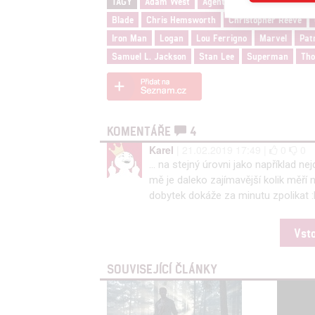
TAGY
Adam West
Agents of S.H.I.E.L.D.
Aven
Reklam
Blade
Chris Hemsworth
Christopher Reeve
Iron Man
Logan
Lou Ferrigno
Marvel
Pat
Person
Samuel L. Jackson
Stan Lee
Superman
Tho
služeb
Udělením sou
KOMENTÁŘE
4
možnost: Zaji
Poskytování 
Karel
| 21.02.2019 17:49 |
0
0
... na stejný úrovni jako například n
mě je daleko zajímavější kolik měří n
dobytek dokáže za minutu zpolikat 
Vst
SOUVISEJÍCÍ ČLÁNKY