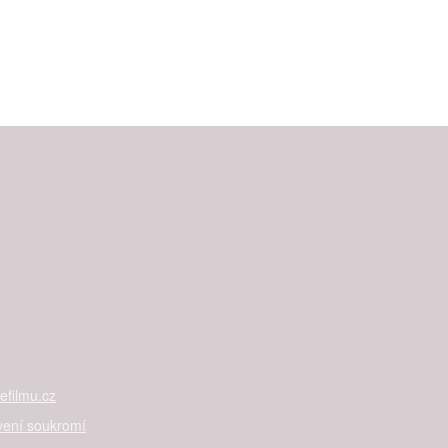
filmu.cz
vení soukromí