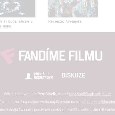
alší bude, ale ne v
Recenze: Avengers
é době
DISKUZE
PŘIHLÁSIT
REGISTROVAT
Šéfredaktor webu je
Petr Slavík
, e-mail
redakce@fandimefilmu.cz
zájem o inzerci na našem webu napište nám na e-mail
redakce@fandime
ních údajů
|
Zásady používání cookies
|
Pravidla webu
|
Upravit nasta