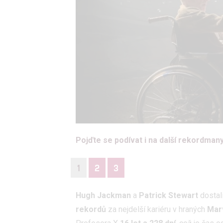
Pojďte se podívat i na další rekordman
1
2
3
Hugh Jackman
a
Patrick Stewart
dostal
rekordů
za nejdelší kariéru v hraných
Mar