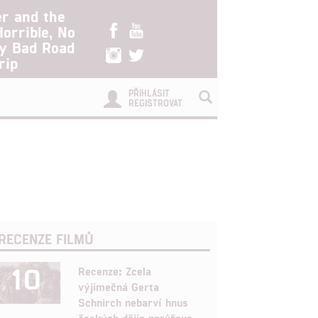
er and the
Horrible, No
ry Bad Road
rip
PŘIHLÁSIT
REGISTROVAT
RECENZE FILMŮ
10
Recenze: Zcela
výjimečná Gerta
Schnirch nebarví hnus
českých dějin narůžovo