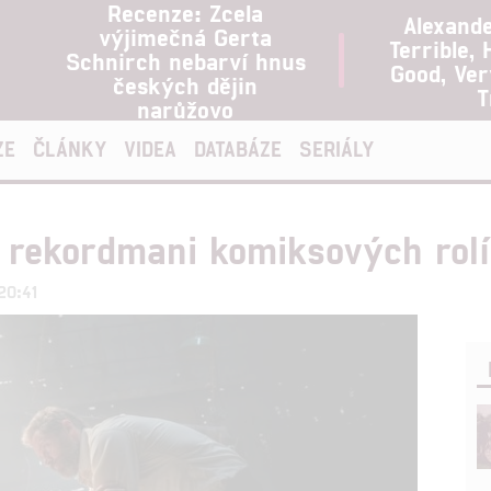
Recenze: Zcela
Alexand
výjimečná Gerta
Terrible, 
Schnirch nebarví hnus
Good, Ve
českých dějin
T
narůžovo
ZE
ČLÁNKY
VIDEA
DATABÁZE
SERIÁLY
í rekordmani komiksových rolí
20:41