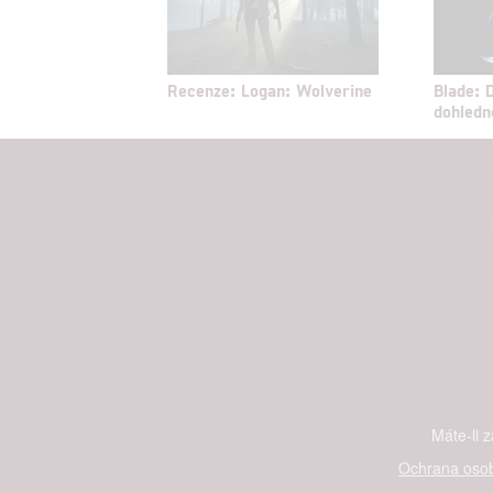
Recenze: Logan: Wolverine
Blade: D
dohledn
Máte-li 
Ochrana osob