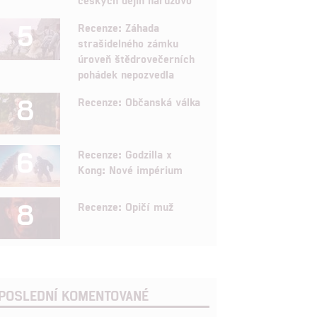
5
Recenze: Záhada
strašidelného zámku
úroveň štědrovečerních
pohádek nepozvedla
8
Recenze: Občanská válka
6
Recenze: Godzilla x
Kong: Nové impérium
8
Recenze: Opičí muž
POSLEDNÍ KOMENTOVANÉ