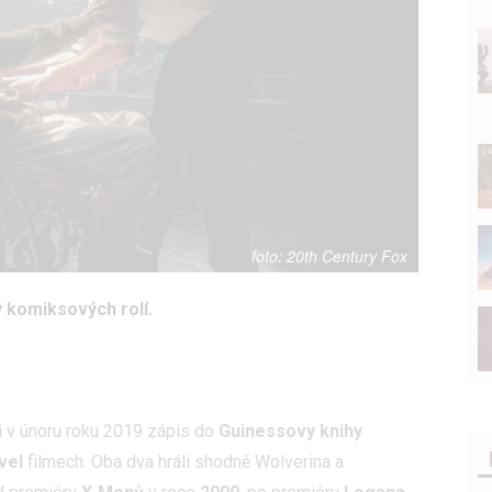
20th Century Fox
y komiksových rolí.
i v únoru roku 2019 zápis do
Guinessovy knihy
vel
filmech. Oba dva hráli shodně Wolverina a