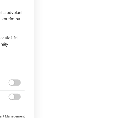
ní a odvolání
iknutím na
v úložišti
gnály


ent Management
