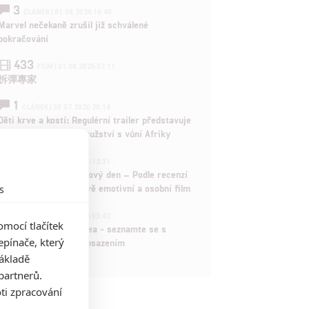
3
ČLÁNEK | 01.08.2026 16:40
Marvel nečekaně zrušil již schválené
pokračování
433
FILM | 01.08.2026 07:11
拆彈專家
1
ČLÁNEK | 30.07.2026 20:14
Děti krve a kostí: Regulérní trailer představuje
akční fantasy dobrodružství s vůní Afriky
1
ČLÁNEK | 30.07.2026 12:31
Spider-Man: Zbrusu nový den – Podle recenzí
máme čekat překvapivě emotivní a osobní film
s
1
ČLÁNEK | 30.07.2026 03:42
mocí tlačítek
Velké preview: Odyssea - seznamte se s
pínače, který
maximálně nabitým obsazením
základě
partnerů.
ti zpracování