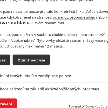
o nepřebral a ještě nějakou dobu ani nepřebere.
e jsou relevantní pouze pro tuto konkrétní stránku. Vaše nastave
 as a live action Marvel superhero is shared by
ete kdykoli změnit na stránce s
ochranou osobních údajů
nebo kl
en star Sir Patrick Stewart (UK). Both have
áva souhlasu
v levém dolním rohu.
years 228 days.
pic.twitter.com/FKG6CWWxfL
uhlasu jsou uloženy v souboru cookie s názvem "euconsent-v2" a 
)
February 20, 2019
klíčem "cookiehub-ac". Tyto prvky úložiště zaznamenávají vaše si
sou uchovávány maximálně 12 měsíců.
ami sebe? Spíš ne. Počítá se s tím, že dosavadní
rvelu
skončí. V tuhle chvíli se tedy nezdá, že by
vše
Odmítnout vše
prodloužit. Snad jedině, že by se Jackmana jednou
ějakém příštím
Deadpool
filmu, jak po tom léta touží
čítalo a
kdy se vlastně dalšího Deadpoola dočkáme
.
ání přesných údajů o zeměpisné poloze
rolí
definitivně skončil
).
ikace zařízení na základě aktivně vyžádaných informací
Další kapitola »
í a/nebo přístup k informacím v zařízení
stavení
Powered by
CookieHub Cons