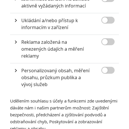

aktivně vyžádaných informací
Novinku oznámilo studio
Legendary
společně s japonskou
společností
Sunrise
a jmenuje se
Gundam
. Vychází z
Ukládání a/nebo přístup k

japonské mecha anime
Mobile Suit Gundam
(Mobilní oblek
informacím v zařízení
Gundam), která se poprvé objevila v roce 1979 a od té doby
Reklama založená na
dala vzniknout řadě seriálů, filmů, komiksů, knih, videoher či

omezených údajích a měření
hraček. Rozhodně je tedy odkud čerpat a je třeba říct, že
reklamy
podstata celého Gundamu není vůbec nezajímavá:
Původní Gundam je zasazený do doby kdy je planeta Země
Personalizovaný obsah, měření

obsahu, průzkum publika a
přelidněná a spoustu lidí migruje do vesmírných kolonií. S
vývoj služeb
postupem času kolonie začnou vyžadovat autonomii a mezi
Zemí a vesmírnými državami vypukne válka o nezávislost. Do
Udělením souhlasu s účely a funkcemi zde uvedenými
válečné vřavy jsou vysíláni člověkem pilotovaní roboti, známí
dáváte nám i našim partnerům možnost: Zajištění
jako „mobilní obleky“, které byly největším tahákem všech
bezpečnosti, předcházení a zjišťování podvodů a
starších animovaných seriálů a filmů.
odstraňování chyb, Poskytování a zobrazování
reklamy a obsahu