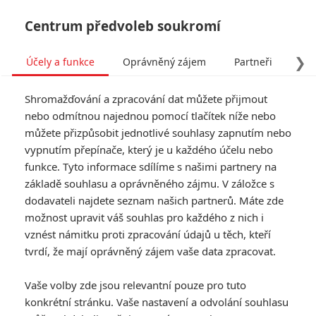
Centrum předvoleb soukromí
❯
Účely a funkce
Oprávněný zájem
Partneři
Pro
Tog
Shromažďování a zpracování dat můžete přijmout
navi
nebo odmítnou najednou pomocí tlačítek níže nebo
můžete přizpůsobit jednotlivé souhlasy zapnutím nebo
Gundam: Ano, na plátna
vypnutím přepínače, který je u každého účelu nebo
funkce. Tyto informace sdílíme s našimi partnery na
míří další souboje obřích
základě souhlasu a oprávněného zájmu. V záložce s
robotů
dodavateli najdete seznam našich partnerů. Máte zde
možnost upravit váš souhlas pro každého z nich i
Napsal:
vznést námitku proti zpracování údajů u těch, kteří
Petr Slavík - (Anarvin)
, 06.07.2018 14:59
tvrdí, že mají oprávněný zájem vaše data zpracovat.
Vaše volby zde jsou relevantní pouze pro tuto
konkrétní stránku. Vaše nastavení a odvolání souhlasu