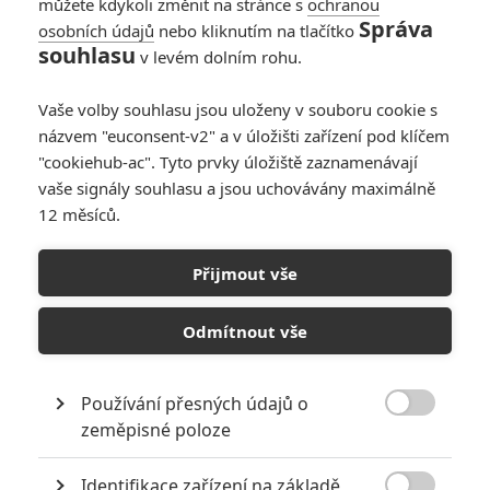
můžete kdykoli změnit na stránce s
ochranou
Správa
osobních údajů
nebo kliknutím na tlačítko
souhlasu
v levém dolním rohu.
Vaše volby souhlasu jsou uloženy v souboru cookie s
názvem "euconsent-v2" a v úložišti zařízení pod klíčem
"cookiehub-ac". Tyto prvky úložiště zaznamenávají
Nagoya TV
vaše signály souhlasu a jsou uchovávány maximálně
Zobrazit dalších 7 obrázků
12 měsíců.
Americká válka za nezávislost? To ještě nic nebylo,
Přijmout vše
počkejte, až se od Země budou chtít osamostatnit
vesmírné kolonie. To bude řežba.
Odmítnout vše
Transformers
procházejí jakýmsi
polovičním restartem
.
Pacific Rim
v kinech nijak zvlášť netáhne už od začátku.
Používání přesných údajů o

Restart
Power Rangers
nedopadl. Slibované filmy jako
zeměpisné poloze
Voltron
nebo
Robotech
jsou v nedohlednu. Přesto byl čerstvě
Identifikace zařízení na základě
oznámený další celovečerák s obřími roboty.