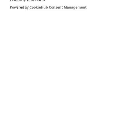
Powered by
CookieHub Consent Management
Zdroj:
Slashfilm
GALERIE: 8