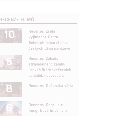
RECENZE FILMŮ
10
Recenze: Zcela
výjimečná Gerta
Schnirch nebarví hnus
českých dějin narůžovo
5
Recenze: Záhada
strašidelného zámku
úroveň štědrovečerních
pohádek nepozvedla
8
Recenze: Občanská válka
6
Recenze: Godzilla x
Kong: Nové impérium