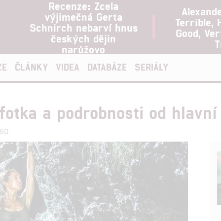
Recenze: Zcela
Alexand
výjimečná Gerta
Terrible, 
Schnirch nebarví hnus
Good, Ve
českých dějin
T
narůžovo
ZE
ČLÁNKY
VIDEA
DATABÁZE
SERIÁLY
fotka a podrobnosti od hlavní
:50