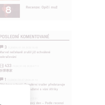
8
Recenze: Opičí muž
POSLEDNÍ KOMENTOVANÉ
3
ČLÁNEK | 01.08.2026 16:40
Marvel nečekaně zrušil již schválené
pokračování
433
FILM | 01.08.2026 07:11
拆彈專家
1
ČLÁNEK | 30.07.2026 20:14
Děti krve a kostí: Regulérní trailer představuje
akční fantasy dobrodružství s vůní Afriky
1
ČLÁNEK | 30.07.2026 12:31
Spider-Man: Zbrusu nový den – Podle recenzí
s