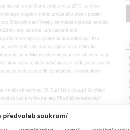
t hlavně reboot herní série z roku 2013, uvidíme
Japonska po stopách svého zmizelého otce v podání
u pro
Entertainment Weekly
se mladá švédská herečka
 začátek, kdy sice má Lara veškeré své
i, protože se teprve vydává na dobrodružství. Pro
nkou, sama sebe ale popisuje jako velkou fanynku
Jonesovi nebo Mumie. Pro natáčení akčních scén se jí
t. Ve filmu máme čekat hodně akce ve vodě, prací na nich
. Jedna ze scén se například natáčela v londýnském
me v našich kinech od
15. 3.
příštího roku, příští týden
li dočkat prvního traileru. Přikládáme nejnovější
 předvoleb soukromí
nkce
Oprávněný zájem
Partneři
Prohlášení o cookie