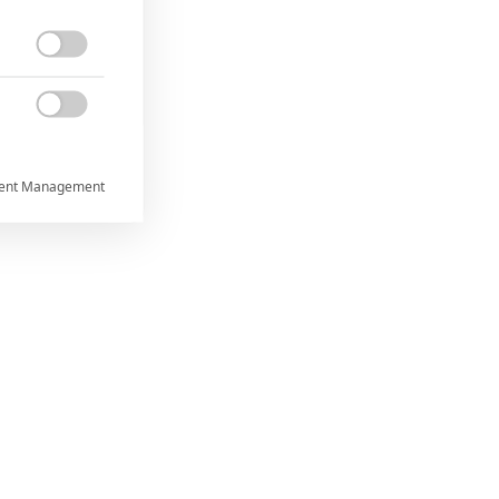


ent Management



rtnerům
ání chyb,