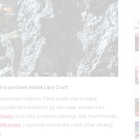
ří o postavě mladé Lary Croft.
 skutečným oříškem. Filmů podle více či méně
spočítání těch kvalitních by nám však stačila i ruka
Raider
budí díky solidnímu castingu, kdy hlavní hrdinku
 Vikander
, i zajímavé režisérské volbě (Roar Uthaug)
.