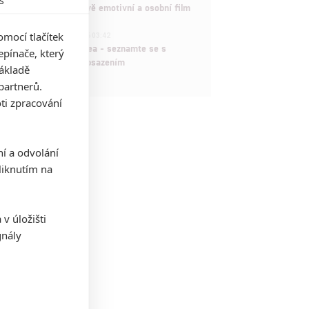
máme čekat překvapivě emotivní a osobní film
1
mocí tlačítek
ČLÁNEK | 30.07.2026 03:42
Velké preview: Odyssea - seznamte se s
pínače, který
maximálně nabitým obsazením
základě
partnerů.
ti zpracování
ní a odvolání
iknutím na
v úložišti
gnály