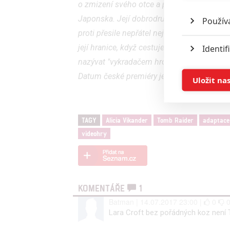
o zmizení svého otce a proto se vydá na j
Japonska. Její dobrodružná cesta se však z
Použív
proti přesile nepřátel nejen svou bystrou m
její hranice, když cestuje do neznáma. Jestl
Identif
nazývat "vykradačem hrobek".
Dále hrají W
Ukládán
Datum české premiéry je stanovené na 15. 
Uložit na
Reklam
TAGY
Alicia Vikander
Tomb Raider
adaptace
Person
videohry
služeb
Udělením sou
možnost: Zaji
KOMENTÁŘE
1
Poskytování 
Batman | 14.07.2017 23:00 |
0
Lara Croft bez pořádných koz není T