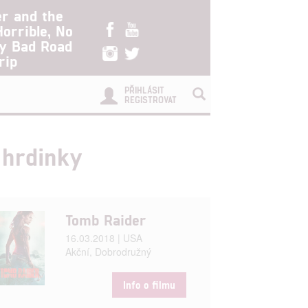
er and the
Horrible, No
ry Bad Road
rip
PŘIHLÁSIT
REGISTROVAT
 hrdinky
Tomb Raider
16.03.2018 | USA
Akční, Dobrodružný
Info o filmu