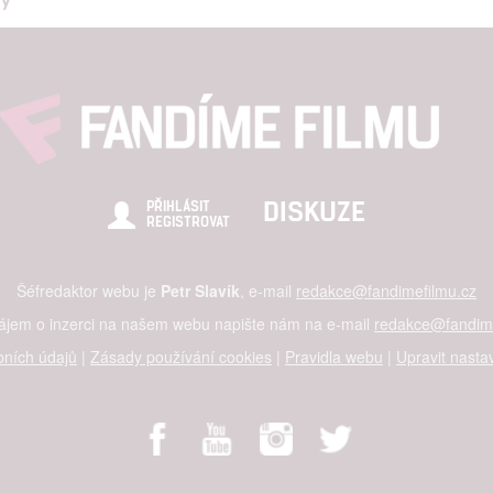
DISKUZE
PŘIHLÁSIT
REGISTROVAT
Šéfredaktor webu je
Petr Slavík
, e-mail
redakce@fandimefilmu.cz
zájem o inzerci na našem webu napište nám na e-mail
redakce@fandime
ních údajů
|
Zásady používání cookies
|
Pravidla webu
|
Upravit nasta