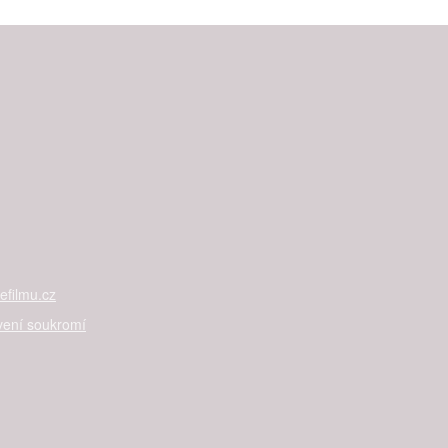
filmu.cz
vení soukromí