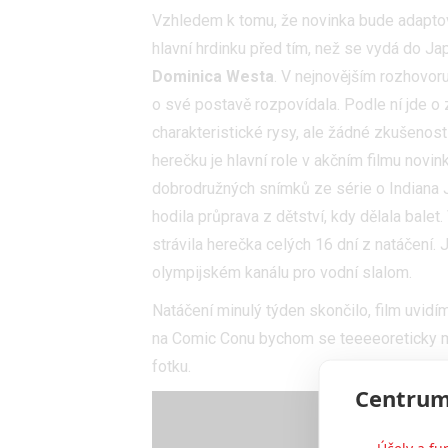
Vzhledem k tomu, že novinka bude adaptova
hlavní hrdinku před tím, než se vydá do 
Dominica Westa
. V nejnovějším rozhovor
o své postavě rozpovídala. Podle ní jde o
charakteristické rysy, ale žádné zkušenost
herečku je hlavní role v akčním filmu novi
dobrodružných snímků ze série o Indiana 
hodila průprava z dětství, kdy dělala bale
strávila herečka celých 16 dní z natáčení
olympijském kanálu pro vodní slalom.
Natáčení minulý týden skončilo, film uvidí
na Comic Conu bychom se teeeeoreticky moh
fotku.
Centrum
Účely a fu