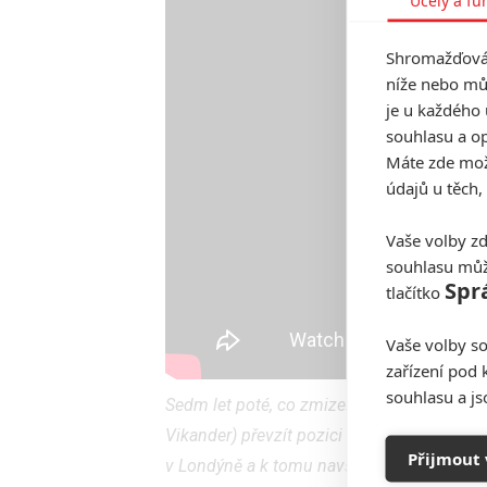
Shromažďován
níže nebo mů
je u každého 
souhlasu a op
Máte zde možn
údajů u těch,
Vaše volby zd
souhlasu můž
Spr
tlačítko
Vaše volby so
zařízení pod 
souhlasu a j
Sedm let poté, co zmizel lord Richard Crof
Vikander)
převzít pozici dědice globálního
Přijmout 
v Londýně a k tomu navštěvuje vysokou šk