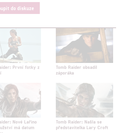
oupit do diskuze
ider: První fotky z
Tomb Raider obsadil
í
záporáka
ider: Nové Lařino
Tomb Raider: Našla se
ružství má datum
představitelka Lary Croft
ry