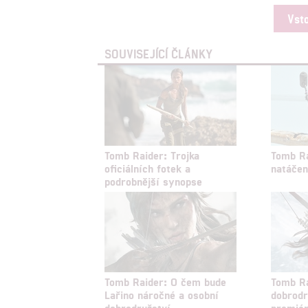
Vst
SOUVISEJÍCÍ ČLÁNKY
Tomb Raider: Trojka
Tomb Ra
oficiálních fotek a
natáčen
podrobnější synopse
Tomb Raider: O čem bude
Tomb Ra
Lařino náročné a osobní
dobrod
dobrodružství
premié