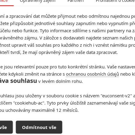
í a zpracování dat můžete přijmout nebo odmítnou najednou po
žete přizpůsobit jednotlivé souhlasy zapnutím nebo vypnutím pře
účelu nebo funkce. Tyto informace sdílíme s našimi partnery na 
rávněného zájmu. V záložce s dodavateli najdete seznam našich 
ost upravit váš souhlas pro každého z nich i vznést námitku pro
 kteří tvrdí, že mají oprávněný zájem vaše data zpracovat.
e jsou relevantní pouze pro tuto konkrétní stránku. Vaše nastave
ete kdykoli změnit na stránce s
ochranou osobních údajů
nebo kl
áva souhlasu
v levém dolním rohu.
uhlasu jsou uloženy v souboru cookie s názvem "euconsent-v2" a 
klíčem "cookiehub-ac". Tyto prvky úložiště zaznamenávají vaše si
sou uchovávány maximálně 12 měsíců.
t
(Dominic West)
, odmítla jednadvacetiletá Lara
(Alicia
 obchodního impéria a místo toho pracuje jako kurýr
vše
Odmítnout vše
olu. Nakonec se nechá zlákat pokušením zjistit pravdu