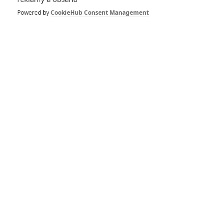
Powered by
CookieHub Consent Management
Blade: Prokletá marvelovka se nejspíš
zase odkládá
38
Anarvin
| 07.08.2024 21:51
Disney upravil termíny chystaných marelovek. Signalizuje to
premiéru příštího Spider-Mana?
RECENZE FILMŮ
10
Recenze: Zcela výjimečná Gerta
Schnirch nebarví hnus českých dějin
narůžovo
5
Recenze: Záhada strašidelného
zámku úroveň štědrovečerních
pohádek nepozvedla