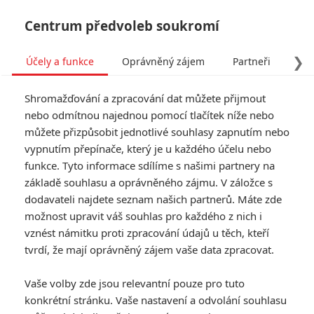
Centrum předvoleb soukromí
❯
Účely a funkce
Oprávněný zájem
Partneři
Pro
Tog
Shromažďování a zpracování dat můžete přijmout
navi
nebo odmítnou najednou pomocí tlačítek níže nebo
můžete přizpůsobit jednotlivé souhlasy zapnutím nebo
panblblejtunak
vypnutím přepínače, který je u každého účelu nebo
funkce. Tyto informace sdílíme s našimi partnery na
fandimefilmu.cz/uzivatel/panblblejtunak
základě souhlasu a oprávněného zájmu. V záložce s
dodavateli najdete seznam našich partnerů. Máte zde
Jmeno:
Tomas
možnost upravit váš souhlas pro každého z nich i
Příjmění:
Marny
vznést námitku proti zpracování údajů u těch, kteří
tvrdí, že mají oprávněný zájem vaše data zpracovat.
0
Vaše volby zde jsou relevantní pouze pro tuto
Počet článků
konkrétní stránku. Vaše nastavení a odvolání souhlasu