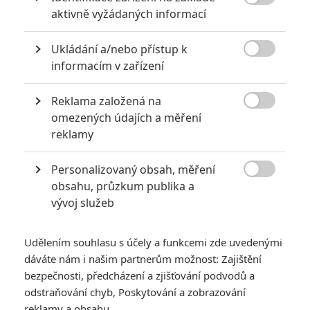

aktivně vyžádaných informací
Ukládání a/nebo přístup k

informacím v zařízení
Joker 2: Recenze jsou rozpolcené, varují
Reklama založená na
před nediváckým filmem

omezených údajích a měření
18
Anarvin
reklamy
| 04.09.2024 21:19
Odpůrci Jokera nebudou nadšení ani dvojkou, ale zdá se, že
tentokrát by mohl Arthur Fleck otrávit i fanoušky.
Personalizovaný obsah, měření

obsahu, průzkum publika a
vývoj služeb
NOVINKY
Udělením souhlasu s účely a funkcemi zde uvedenými
dáváte nám i našim partnerům možnost: Zajištění
bezpečnosti, předcházení a zjišťování podvodů a
odstraňování chyb, Poskytování a zobrazování
reklamy a obsahu