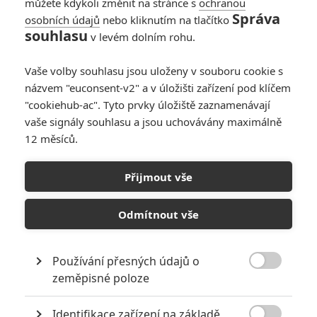
můžete kdykoli změnit na stránce s
ochranou
Správa
osobních údajů
nebo kliknutím na tlačítko
souhlasu
v levém dolním rohu.
Vaše volby souhlasu jsou uloženy v souboru cookie s
3
Počet
názvem "euconsent-v2" a v úložišti zařízení pod klíčem
komentářů
"cookiehub-ac". Tyto prvky úložiště zaznamenávají
vaše signály souhlasu a jsou uchovávány maximálně
12 měsíců.
POSLEDNÍ KOMENTOVANÉ ČLÁNKY UŽIVATELEM
PANBLBLEJTUNAK
Přijmout vše
Odmítnout vše
NOVINKY
Používání přesných údajů o

zeměpisné poloze
Identifikace zařízení na základě