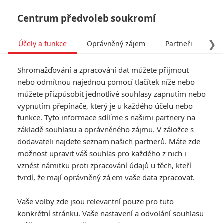
Centrum předvoleb soukromí
❯
Účely a funkce
Oprávněný zájem
Partneři
Pro
Tog
Shromažďování a zpracování dat můžete přijmout
navi
nebo odmítnou najednou pomocí tlačítek níže nebo
můžete přizpůsobit jednotlivé souhlasy zapnutím nebo
dzexon
vypnutím přepínače, který je u každého účelu nebo
funkce. Tyto informace sdílíme s našimi partnery na
fandimefilmu.cz/uzivatel/dzexon
základě souhlasu a oprávněného zájmu. V záložce s
dodavateli najdete seznam našich partnerů. Máte zde
Jmeno:
Comander
možnost upravit váš souhlas pro každého z nich i
Příjmění:
Cobra
vznést námitku proti zpracování údajů u těch, kteří
tvrdí, že mají oprávněný zájem vaše data zpracovat.
0
Vaše volby zde jsou relevantní pouze pro tuto
Počet článků
konkrétní stránku. Vaše nastavení a odvolání souhlasu