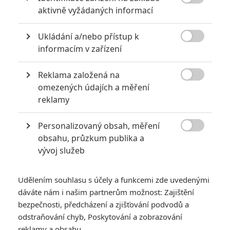

aktivně vyžádaných informací
Ukládání a/nebo přístup k

informacím v zařízení
Zlaté maliny 2025: Nejhorší film roku je
Reklama založená na
Madam Web, sekunduje Joker

omezených údajích a měření
5
Anarvin
reklamy
| 28.02.2025 20:00
Legendární režisér Kmotra, F.F. Coppola, si vysloužil za své
megalomanské dílo antioscara. Bere to jako poctu.
Personalizovaný obsah, měření

obsahu, průzkum publika a
vývoj služeb
NOVINKY
Udělením souhlasu s účely a funkcemi zde uvedenými
dáváte nám i našim partnerům možnost: Zajištění
bezpečnosti, předcházení a zjišťování podvodů a
odstraňování chyb, Poskytování a zobrazování
reklamy a obsahu