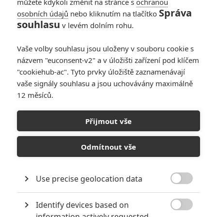
můžete kdykoli změnit na stránce s
ochranou
Správa
osobních údajů
nebo kliknutím na tlačítko
souhlasu
v levém dolním rohu.
Vaše volby souhlasu jsou uloženy v souboru cookie s
0
Počet
názvem "euconsent-v2" a v úložišti zařízení pod klíčem
komentářů
"cookiehub-ac". Tyto prvky úložiště zaznamenávají
vaše signály souhlasu a jsou uchovávány maximálně
12 měsíců.
HODNOCENÉ FILMY
Přijmout vše
The Secret Life of Pets
7
Suicide Squad
8
Odmítnout vše
Independence Day: Resurgence
3
Warcraft
8
X-Men: Apocalypse
7
Batman v Superman: Dawn of Justice
9
Use precise geolocation data
The VVitch: A New-England Folktale
4

Zootopia
5
Identify devices based on
The Boy
6

The Revenant
10
information actively requested