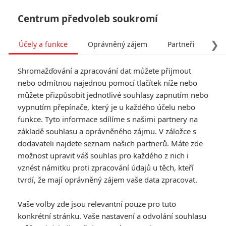
Centrum předvoleb soukromí
❯
Účely a funkce
Oprávněný zájem
Partneři
Pro
Tog
Shromažďování a zpracování dat můžete přijmout
navi
nebo odmítnou najednou pomocí tlačítek níže nebo
můžete přizpůsobit jednotlivé souhlasy zapnutím nebo
Daarius
vypnutím přepínače, který je u každého účelu nebo
funkce. Tyto informace sdílíme s našimi partnery na
fandimefilmu.cz/uzivatel/Daarius
základě souhlasu a oprávněného zájmu. V záložce s
dodavateli najdete seznam našich partnerů. Máte zde
Jmeno:
možnost upravit váš souhlas pro každého z nich i
Příjmění:
vznést námitku proti zpracování údajů u těch, kteří
tvrdí, že mají oprávněný zájem vaše data zpracovat.
0
Vaše volby zde jsou relevantní pouze pro tuto
Počet článků
konkrétní stránku. Vaše nastavení a odvolání souhlasu