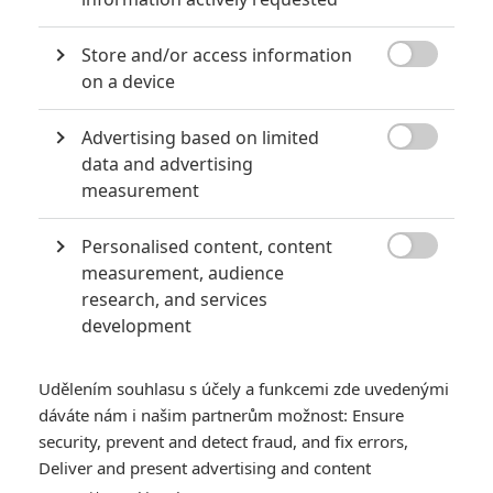
Teenage Mutant Ninja Turtles: Out of the Shadows
2
Deadpool
1
Store and/or access information
The Hateful Eight
10

on a device
Star Wars: The Force Awakens
10
Goosebumps
5
Advertising based on limited

RECENZE FILMŮ
data and advertising
measurement
10
Recenze: Zcela výjimečná Gerta
Schnirch nebarví hnus českých dějin
Personalised content, content
narůžovo

measurement, audience
research, and services
5
Recenze: Záhada strašidelného
development
zámku úroveň štědrovečerních
pohádek nepozvedla
Udělením souhlasu s účely a funkcemi zde uvedenými
8
Recenze: Občanská válka
dáváte nám i našim partnerům možnost: Ensure
security, prevent and detect fraud, and fix errors,
Deliver and present advertising and content
Recenze: Godzilla x Kong: Nové