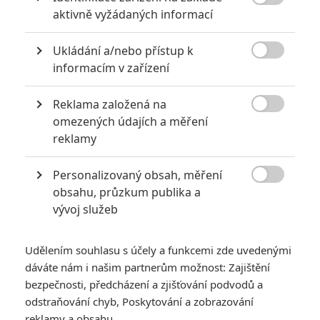

aktivně vyžádaných informací
Ukládání a/nebo přístup k

informacím v zařízení
Reklama založená na

omezených údajích a měření
Howl: Kumail Nanjiani se před očima
reklamy
diváků promění ve vlkodlaka
0
Anarvin
| 09.08.2026 11:00
Personalizovaný obsah, měření
Úspěšný komediální herec se pustí také do režírování.

obsahu, průzkum publika a
vývoj služeb
NOVINKY
Udělením souhlasu s účely a funkcemi zde uvedenými
dáváte nám i našim partnerům možnost: Zajištění
bezpečnosti, předcházení a zjišťování podvodů a
odstraňování chyb, Poskytování a zobrazování
reklamy a obsahu