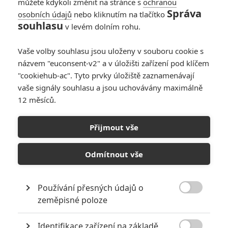
19417
můžete kdykoli změnit na stránce s
ochranou
Počet článků
Správa
osobních údajů
nebo kliknutím na tlačítko
souhlasu
v levém dolním rohu.
Vaše volby souhlasu jsou uloženy v souboru cookie s
názvem "euconsent-v2" a v úložišti zařízení pod klíčem
5238
"cookiehub-ac". Tyto prvky úložiště zaznamenávají
Počet
vaše signály souhlasu a jsou uchovávány maximálně
komentářů
12 měsíců.
Přijmout vše
POSLEDNÍ NAPSANÉ ČLÁNKY UŽIVATELEM
ANARVIN
Odmítnout vše
NOVINKY
Používání přesných údajů o

zeměpisné poloze
Identifikace zařízení na základě