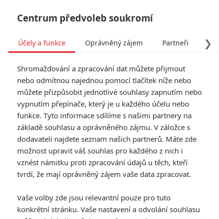
Centrum předvoleb soukromí
❯
Účely a funkce
Oprávněný zájem
Partneři
Pro
Tog
Shromažďování a zpracování dat můžete přijmout
navi
nebo odmítnou najednou pomocí tlačítek níže nebo
můžete přizpůsobit jednotlivé souhlasy zapnutím nebo
Anarvin
vypnutím přepínače, který je u každého účelu nebo
funkce. Tyto informace sdílíme s našimi partnery na
fandimefilmu.cz/uzivatel/Anarvin
základě souhlasu a oprávněného zájmu. V záložce s
dodavateli najdete seznam našich partnerů. Máte zde
Jmeno:
Petr
možnost upravit váš souhlas pro každého z nich i
Příjmění:
Slavík
vznést námitku proti zpracování údajů u těch, kteří
tvrdí, že mají oprávněný zájem vaše data zpracovat.
Vaše volby zde jsou relevantní pouze pro tuto
konkrétní stránku. Vaše nastavení a odvolání souhlasu