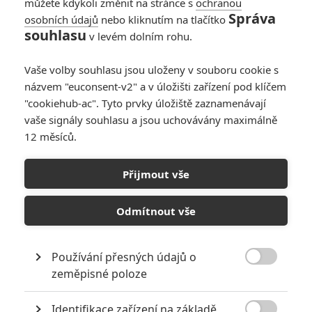
můžete kdykoli změnit na stránce s
ochranou
Správa
osobních údajů
nebo kliknutím na tlačítko
The Peanut Butter
souhlasu
v levém dolním rohu.
Falcon: Trailer na
netradiční buddy
Vaše volby souhlasu jsou uloženy v souboru cookie s
movie o chlapci
názvem "euconsent-v2" a v úložišti zařízení pod klíčem
s Downovým
"cookiehub-ac". Tyto prvky úložiště zaznamenávají
syndomem, kterého
vaše signály souhlasu a jsou uchovávány maximálně
doprovází Shia
12 měsíců.
LaBeouf
0
misar3
| 21.06.2019 09:44
Přijmout vše
Odmítnout vše
Používání přesných údajů o

zeměpisné poloze
RECENZE FILMŮ
Recenze: Zcela výjimečná Gerta
Identifikace zařízení na základě