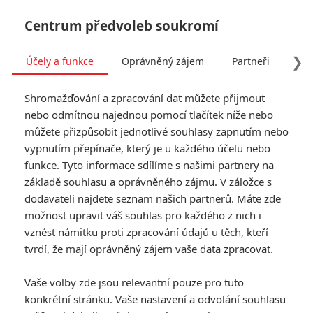
Centrum předvoleb soukromí
❯
Účely a funkce
Oprávněný zájem
Partneři
Pro
Tog
Shromažďování a zpracování dat můžete přijmout
navi
nebo odmítnou najednou pomocí tlačítek níže nebo
můžete přizpůsobit jednotlivé souhlasy zapnutím nebo
Tag: Mike Schwartz
vypnutím přepínače, který je u každého účelu nebo
funkce. Tyto informace sdílíme s našimi partnery na
základě souhlasu a oprávněného zájmu. V záložce s
ČLÁNKY
FILMY
OSOBY
VIDEA
(0)
(0)
(0)
dodavateli najdete seznam našich partnerů. Máte zde
možnost upravit váš souhlas pro každého z nich i
42 let, 219 dní: Andy
vznést námitku proti zpracování údajů u těch, kteří
Samberg v nové sci-
tvrdí, že mají oprávněný zájem vaše data zpracovat.
fi komedii randí s
Annette Bening
Vaše volby zde jsou relevantní pouze pro tuto
0
Anarvin
| 31.03.2026 12:00
konkrétní stránku. Vaše nastavení a odvolání souhlasu