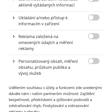
10

Schnirch nebarví hnus českých dějin
aktivně vyžádaných informací
narůžovo
Ukládání a/nebo přístup k
5
Recenze: Záhada strašidelného

informacím v zařízení
zámku úroveň štědrovečerních
pohádek nepozvedla
Reklama založená na
8
Recenze: Občanská válka

omezených údajích a měření
reklamy
6
Recenze: Godzilla x Kong: Nové
Personalizovaný obsah, měření
impérium

obsahu, průzkum publika a
vývoj služeb
8
Recenze: Opičí muž
Udělením souhlasu s účely a funkcemi zde uvedenými
dáváte nám i našim partnerům možnost: Zajištění
bezpečnosti, předcházení a zjišťování podvodů a
odstraňování chyb, Poskytování a zobrazování
POSLEDNÍ KOMENTOVANÉ
reklamy a obsahu