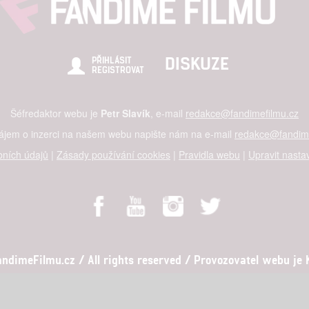
DISKUZE
PŘIHLÁSIT
REGISTROVAT
Šéfredaktor webu je
Petr Slavík
, e-mail
redakce@fandimefilmu.cz
zájem o inzerci na našem webu napište nám na e-mail
redakce@fandime
ních údajů
|
Zásady používání cookies
|
Pravidla webu
|
Upravit nasta
dimeFilmu.cz / All rights reserved / Provozovatel webu je Ko
al studio s.r.o., IČO: 03604071, Lýskova 2073/57, Stodůlky, 155 00, Pr