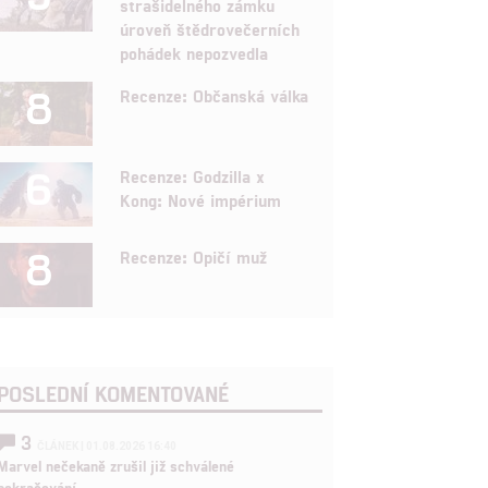
strašidelného zámku
úroveň štědrovečerních
pohádek nepozvedla
8
Recenze: Občanská válka
6
Recenze: Godzilla x
Kong: Nové impérium
8
Recenze: Opičí muž
POSLEDNÍ KOMENTOVANÉ
3
ČLÁNEK | 01.08.2026 16:40
Marvel nečekaně zrušil již schválené
pokračování