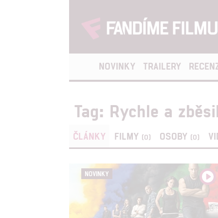
NOVINKY
TRAILERY
RECEN
Tag: Rychle a zběsi
ČLÁNKY
FILMY
OSOBY
V
(0)
(0)
NOVINKY