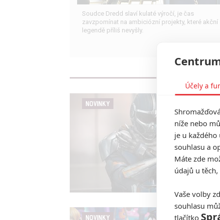
Soudce Dredd slaví kulaté výročí, je čas
zavzpomínat na ambiciózní projekty, které akční
legendě příliš nevyšly.
Centrum
Účely a fu
NOVINKY
Shromažďován
níže nebo mů
je u každého 
souhlasu a op
Máte zde možn
údajů u těch,
Vaše volby zd
souhlasu můž
Spr
tlačítko
NOVINKY