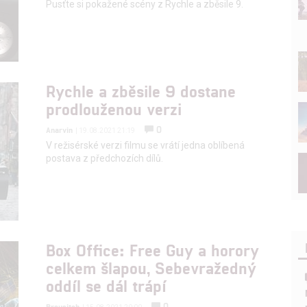
Pusťte si pokažené scény z Rychle a zběsile 9.
Rychle a zběsile 9 dostane
prodlouženou verzi
0
Anarvin
| 19.08.2021 21:19
V režisérské verzi filmu se vrátí jedna oblíbená
postava z předchozích dílů.
Box Office: Free Guy a horory
celkem šlapou, Sebevražedný
oddíl se dál trápí
0
Brousitch