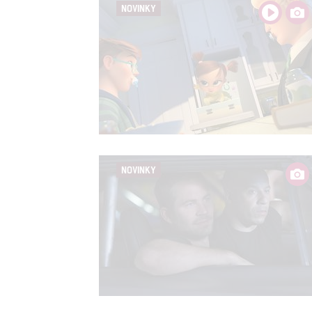
služeb
NOVINKY
Udělením sou
možnost: Zaji
Poskytování 
NOVINKY