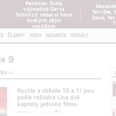
Recenze: Zcela
Alexand
výjimečná Gerta
Terrible, 
Schnirch nebarví hnus
Good, Ve
českých dějin
T
narůžovo
ZE
ČLÁNKY
VIDEA
DATABÁZE
SERIÁLY
le 9
IDEA
(1)
Rychle a zběsile 10 a 11 jsou
podle režiséra Lina dvě
kapitoly jednoho filmu
0
Anarvin
| 21.09.2021 06:00