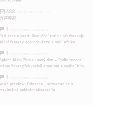
433
FILM | 01.08.2026 07:11
拆彈專家
1
ČLÁNEK | 30.07.2026 20:14
Děti krve a kostí: Regulérní trailer představuje
akční fantasy dobrodružství s vůní Afriky
1
ČLÁNEK | 30.07.2026 12:31
Spider-Man: Zbrusu nový den – Podle recenzí
máme čekat překvapivě emotivní a osobní film
1
ČLÁNEK | 30.07.2026 03:42
Velké preview: Odyssea - seznamte se s
maximálně nabitým obsazením