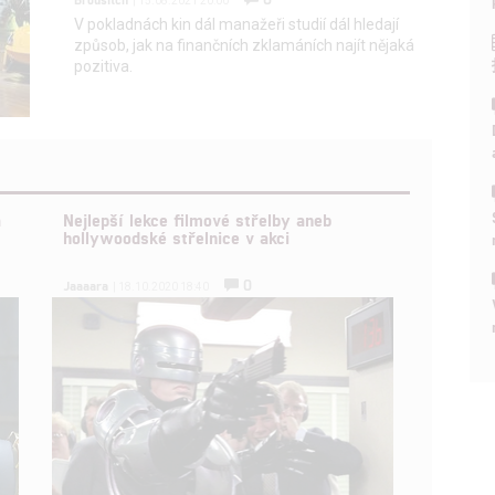
| 15.08.2021 20:00
V pokladnách kin dál manažeři studií dál hledají
způsob, jak na finančních zklamáních najít nějaká
pozitiva.
a
Nejlepší lekce filmové střelby aneb
hollywoodské střelnice v akci
0
Jaaaara
| 18.10.2020 18:40