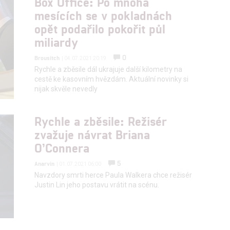
Box Office: Po mnoha
mesících se v pokladnách
opět podařilo pokořit půl
hlasu s účely a funkcemi zde uvedenými dáváte nám i našim pa
miliardy
štění bezpečnosti, předcházení a zjišťování podvodů a odstraňov
a zobrazování reklamy a obsahu
0
Brousitch
| 04.07.2021 20:19
Rychle a zběsile dál ukrajuje další kilometry na
cestě ke kasovním hvězdám. Aktuální novinky si
nijak skvěle nevedly
Rychle a zběsile: Režisér
zvažuje návrat Briana
O’Connera
5
Anarvin
| 01.07.2021 06:00
Navzdory smrti herce Paula Walkera chce režisér
Justin Lin jeho postavu vrátit na scénu.