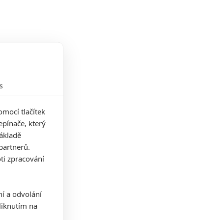
s
mocí tlačítek
pínače, který
základě
partnerů.
ti zpracování
ní a odvolání
iknutím na