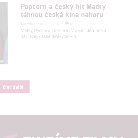
Popcorn a český hit Matky
táhnou česká kina nahoru
0
Anarvin
| 29.06.2021 16:04
Matky, Rychle a zběsile 9 i V zajetí démonů 3
navracejí české diváky do kin.
číst další