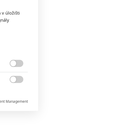
v úložišti
gnály


ent Management

