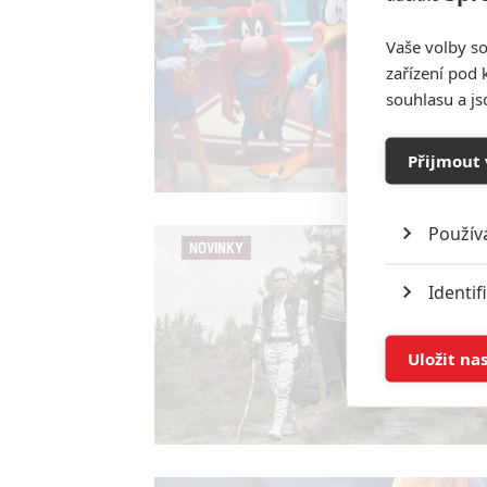
Vaše volby so
zařízení pod 
souhlasu a j
Přijmout 
Použív
NOVINKY
Identif
Ukládán
Uložit na
Reklam
Person