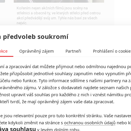
Kořením nejen akčních filmů jsou scény na
střelnici a obecně ty, ve kterých střelci před ostrou
akcí předvádějí svůj um. Tyhle nás baví ze všech
nejvíc.
 předvoleb soukromí
nkce
Oprávněný zájem
Partneři
Prohlášení o cookie
Box Office: Z Black Widow se
rodí 2. nejhůře navštěvovaná
í a zpracování dat můžete přijmout nebo odmítnou najednou po
žete přizpůsobit jednotlivé souhlasy zapnutím nebo vypnutím pře
marvelovka
účelu nebo funkce. Tyto informace sdílíme s našimi partnery na 
0
Anarvin
| 25.07.2021 23:22
rávněného zájmu. V záložce s dodavateli najdete seznam našich 
Premiéra na internetu a nezájem Číny
ost upravit váš souhlas pro každého z nich i vznést námitku pro
marvelovským tržbám neprospěly. Novinky Čas a
 kteří tvrdí, že mají oprávněný zájem vaše data zpracovat.
Snake Eyes bodují minimálně.
e jsou relevantní pouze pro tuto konkrétní stránku. Vaše nastave
ete kdykoli změnit na stránce s
ochranou osobních údajů
nebo kl
Box Office: Space Jam porazil
áva souhlasu
v levém dolním rohu.