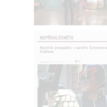
NEPŘEHLÉDNĚTE
Největší propadáky v kariéře Sylvester
Stallona
6
Jaaaara
| 29.08.2020 21:40