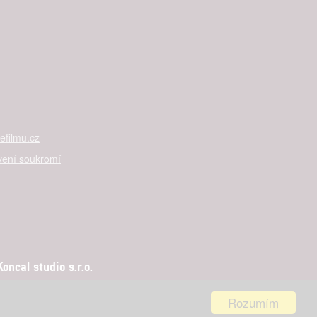
filmu.cz
vení soukromí
ncal studio s.r.o.
Rozumím
aha 5