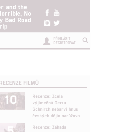
er and the
Horrible, No
ry Bad Road
rip
PŘIHLÁSIT
REGISTROVAT
RECENZE FILMŮ
10
Recenze: Zcela
výjimečná Gerta
Schnirch nebarví hnus
českých dějin narůžovo
5
Recenze: Záhada