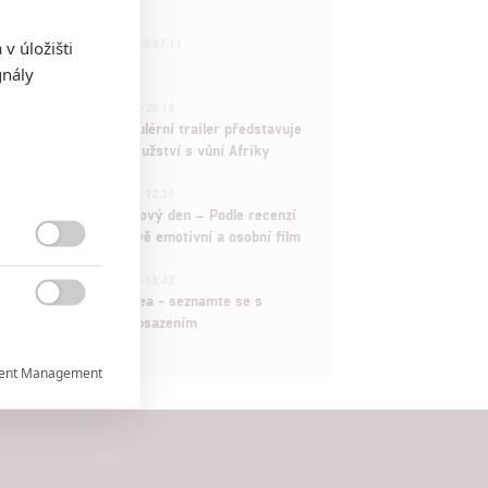
433
v úložišti
FILM | 01.08.2026 07:11
拆彈專家
gnály
1
ČLÁNEK | 30.07.2026 20:14
Děti krve a kostí: Regulérní trailer představuje
akční fantasy dobrodružství s vůní Afriky
1
ČLÁNEK | 30.07.2026 12:31
Spider-Man: Zbrusu nový den – Podle recenzí
máme čekat překvapivě emotivní a osobní film

1
ČLÁNEK | 30.07.2026 03:42
Velké preview: Odyssea - seznamte se s

maximálně nabitým obsazením
ent Management

