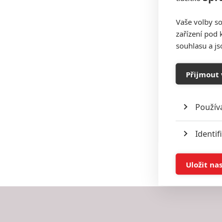
Vaše volby so
zařízení pod 
souhlasu a j
Přijmout 
Použív
Identif
Ukládán
Uložit na
Reklam
Person