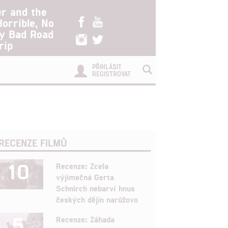
er and the
Horrible, No
ry Bad Road
rip
PŘIHLÁSIT
REGISTROVAT
RECENZE FILMŮ
10
Recenze: Zcela
výjimečná Gerta
Schnirch nebarví hnus
českých dějin narůžovo
5
Recenze: Záhada