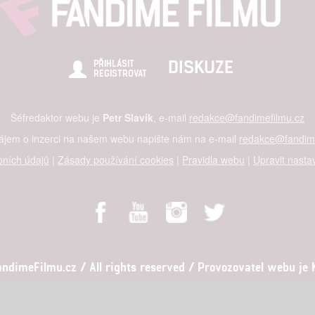
hlasu s účely a funkcemi zde uvedenými dáváte nám i našim pa
štění bezpečnosti, předcházení a zjišťování podvodů a odstraňov
DISKUZE
PŘIHLÁSIT
REGISTROVAT
a zobrazování reklamy a obsahu
Šéfredaktor webu je
Petr Slavík
, e-mail
redakce@fandimefilmu.cz
zájem o inzerci na našem webu napište nám na e-mail
redakce@fandime
ních údajů
|
Zásady používání cookies
|
Pravidla webu
|
Upravit nasta
dimeFilmu.cz / All rights reserved / Provozovatel webu je Ko
al studio s.r.o., IČO: 03604071, Lýskova 2073/57, Stodůlky, 155 00, Pr