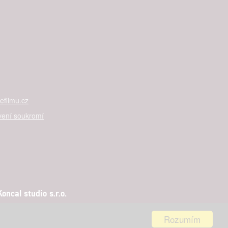

rtnerům
ání chyb,
filmu.cz
vení soukromí
ncal studio s.r.o.
Rozumím
aha 5