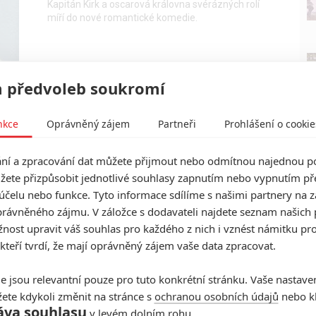
Kapitán Kirk a oscarová královna svérázných rolí
míří do nové romantické komedie.
 předvoleb soukromí
The Catch: Ctižádostivý
kuchař chce za každou cenu
nkce
Oprávněný zájem
Partneři
Prohlášení o cookie
ulovit mořskou pannu
0
Rudmen
| 02.11.2025 20:00
í a zpracování dat můžete přijmout nebo odmítnou najednou po
Co myslíte, spadá restovaná mořská panna
žete přizpůsobit jednotlivé souhlasy zapnutím nebo vypnutím pře
do pescetariánského jídelníčku nebo je to
účelu nebo funkce. Tyto informace sdílíme s našimi partnery na 
kanibalismus?
rávněného zájmu. V záložce s dodavateli najdete seznam našich 
ost upravit váš souhlas pro každého z nich i vznést námitku pro
 kteří tvrdí, že mají oprávněný zájem vaše data zpracovat.
e jsou relevantní pouze pro tuto konkrétní stránku. Vaše nastave
ete kdykoli změnit na stránce s
ochranou osobních údajů
nebo kl
áva souhlasu
v levém dolním rohu.