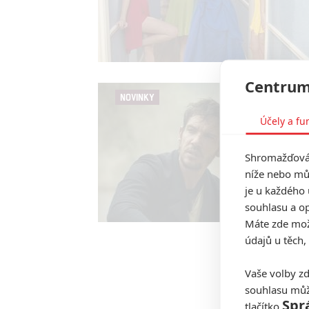
Centrum
NOVINKY
Účely a fu
Shromažďován
níže nebo mů
je u každého 
souhlasu a op
Máte zde možn
údajů u těch,
Vaše volby zd
souhlasu můž
Spr
tlačítko