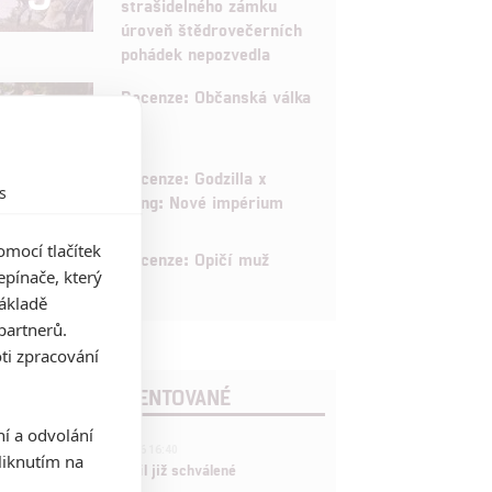
strašidelného zámku
úroveň štědrovečerních
pohádek nepozvedla
8
Recenze: Občanská válka
6
Recenze: Godzilla x
s
Kong: Nové impérium
mocí tlačítek
8
Recenze: Opičí muž
pínače, který
základě
partnerů.
ti zpracování
POSLEDNÍ KOMENTOVANÉ
ní a odvolání
3
ČLÁNEK | 01.08.2026 16:40
iknutím na
Marvel nečekaně zrušil již schválené
pokračování