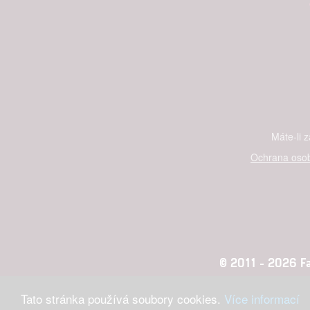
služeb
Udělením sou
možnost: Zaji
Poskytování 
Máte-li 
Ochrana osob
© 2011 - 2026 Fan
Tato stránka používá soubory cookies.
Více informací
Konc