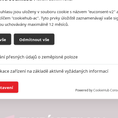
uhlasu jsou uloženy v souboru cookie s názvem "euconsent-v2" a 
klíčem "cookiehub-ac". Tyto prvky úložiště zaznamenávají vaše si
sou uchovávány maximálně 12 měsíců.
vše
Odmítnout vše
ání přesných údajů o zeměpisné poloze
ikace zařízení na základě aktivně vyžádaných informací
í a/nebo přístup k informacím v zařízení
stavení
Powered by
CookieHub Cons
a založená na omezených údajích a měření reklamy
alizovaný obsah, měření obsahu, průzkum publika a vývoj