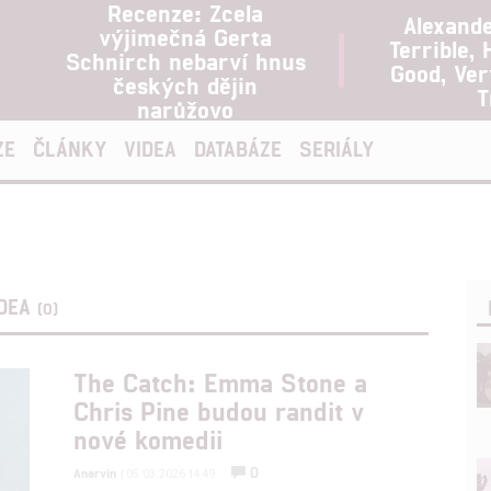
Recenze: Zcela
Alexand
výjimečná Gerta
Terrible, 
Schnirch nebarví hnus
Good, Ve
českých dějin
T
narůžovo
ZE
ČLÁNKY
VIDEA
DATABÁZE
SERIÁLY
IDEA
(0)
The Catch: Emma Stone a
Chris Pine budou randit v
nové komedii
0
Anarvin
| 05.03.2026 14:49