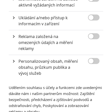

aktivně vyžádaných informací
0
Jaaaara
| 04.08.2020 18:24
Jestli vás už omrzela Nákaza, zkuste si
Ukládání a/nebo přístup k
pandemii zpříjemnit jinou relevantní

peckou, v níž lidstvo terorizují nebezpeční
informacím v zařízení
mikroskopičtí prevíti.
Reklama založená na

omezených údajích a měření
8 hereckých dvojic, které se při natáčení nemohly vystát
reklamy
2
Jaaaara
| 23.07.2020 21:30
Když to nejde, tak to nejde... aneb kdo se s
Personalizovaný obsah, měření
kým při natáčení nemusel?

obsahu, průzkum publika a
vývoj služeb
Udělením souhlasu s účely a funkcemi zde uvedenými
dáváte nám i našim partnerům možnost: Zajištění
bezpečnosti, předcházení a zjišťování podvodů a
odstraňování chyb, Poskytování a zobrazování
Avengers: The Kang
reklamy a obsahu