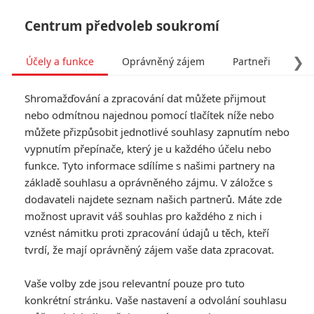
Centrum předvoleb soukromí
❯
Účely a funkce
Oprávněný zájem
Partneři
Pro
Tog
Shromažďování a zpracování dat můžete přijmout
navi
nebo odmítnou najednou pomocí tlačítek níže nebo
můžete přizpůsobit jednotlivé souhlasy zapnutím nebo
Tag: Michael Waldron
vypnutím přepínače, který je u každého účelu nebo
funkce. Tyto informace sdílíme s našimi partnery na
základě souhlasu a oprávněného zájmu. V záložce s
ČLÁNKY
FILMY
OSOBY
VIDEA
(0)
(0)
(0)
dodavateli najdete seznam našich partnerů. Máte zde
možnost upravit váš souhlas pro každého z nich i
Nova: Marvelovský
vznést námitku proti zpracování údajů u těch, kteří
vesmírný policajt
tvrdí, že mají oprávněný zájem vaše data zpracovat.
dostane vlastní
celovečerák
Vaše volby zde jsou relevantní pouze pro tuto
0
Anarvin
| 27.07.2026 15:45
konkrétní stránku. Vaše nastavení a odvolání souhlasu