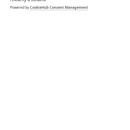
Dynasty přišli o
režiséra
Powered by
CookieHub Consent Management
4
Anarvin
| 16.11.2023 17:37
Star Wars: Dva filmy
se ruší, zbylé ve
výrobě pokračují
8
Anarvin
| 07.03.2023 22:55
Avengers: The Kang
Dynasty –
Scenárista odhaluje
hrdiny, které
(ne)uvidíme
14
Anarvin
| 05.03.2023 09:00