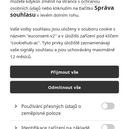
můžete kdykoli změnit na stránce s
ochranou
Správa
osobních údajů
nebo kliknutím na tlačítko
Avengers 5: Marvel
souhlasu
v levém dolním rohu.
chce najmout
režiséra Deadpoola
Vaše volby souhlasu jsou uloženy v souboru cookie s
2
Anarvin
| 05.06.2024 06:02
názvem "euconsent-v2" a v úložišti zařízení pod klíčem
"cookiehub-ac". Tyto prvky úložiště zaznamenávají
vaše signály souhlasu a jsou uchovávány maximálně
12 měsíců.
Avengers: The Kang
Dynasty – Týmová
Přijmout vše
komiksovka má
scenáristu
Odmítnout vše
7
Anarvin
| 28.11.2023 17:07
Používání přesných údajů o

zeměpisné poloze
NEPŘEHLÉDNĚTE
Identifikace zařízení na základě
Nebezpečně nakažlivé filmy aneb bakterie a viry útočí