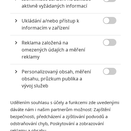

aktivně vyžádaných informací
6
Jaaaara
| 29.08.2020 21:40
Soudce Dredd slaví kulaté výročí, je čas
Ukládání a/nebo přístup k
zavzpomínat na ambiciózní projekty, které

akční legendě příliš nevyšly.
informacím v zařízení
Reklama založená na

omezených údajích a měření
Filmové klenoty, které překvapivě natočili úplní zelenáči
reklamy
0
Jaaaara
| 22.08.2020 08:00
Zkušenosti a praxe? Ale kdeže... někdy
Personalizovaný obsah, měření
stačí mít dostatek talentu a využít

obsahu, průzkum publika a
nabízené příležitosti.
vývoj služeb
Udělením souhlasu s účely a funkcemi zde uvedenými
dáváte nám i našim partnerům možnost: Zajištění
bezpečnosti, předcházení a zjišťování podvodů a
odstraňování chyb, Poskytování a zobrazování
Box Office: Vánoce
reklamy a obsahu