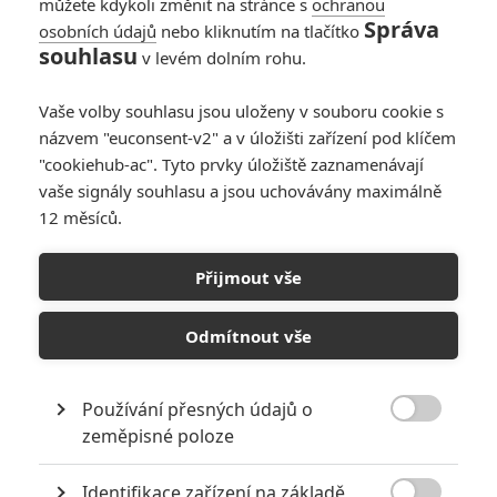
můžete kdykoli změnit na stránce s
ochranou
Správa
osobních údajů
nebo kliknutím na tlačítko
Oscar 2025: Nejvíc
souhlasu
v levém dolním rohu.
nominací mají Emilia
Pérez, Brutalista a
Vaše volby souhlasu jsou uloženy v souboru cookie s
Čarodějka
názvem "euconsent-v2" a v úložišti zařízení pod klíčem
0
Anarvin
| 23.01.2025 19:54
"cookiehub-ac". Tyto prvky úložiště zaznamenávají
vaše signály souhlasu a jsou uchovávány maximálně
12 měsíců.
Box Office: Lví král
vstává v kinech z
Přijmout vše
mrtvých, Sonic je
miliardový
Odmítnout vše
3
Anarvin
| 06.01.2025 09:00
Používání přesných údajů o

zeměpisné poloze
NEPŘEHLÉDNĚTE
Identifikace zařízení na základě
Největší propadáky v kariéře Sylvestera Stallona