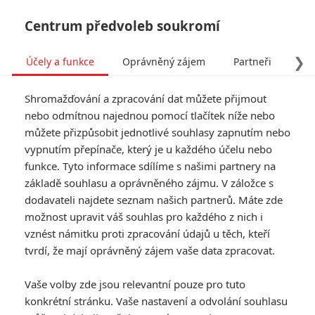
Centrum předvoleb soukromí
❯
Účely a funkce
Oprávněný zájem
Partneři
Pro
Tog
Shromažďování a zpracování dat můžete přijmout
navi
nebo odmítnou najednou pomocí tlačítek níže nebo
můžete přizpůsobit jednotlivé souhlasy zapnutím nebo
Tag: Gladiátor 2
vypnutím přepínače, který je u každého účelu nebo
funkce. Tyto informace sdílíme s našimi partnery na
základě souhlasu a oprávněného zájmu. V záložce s
ČLÁNKY
FILMY
OSOBY
VIDEA
(0)
(0)
(0)
dodavateli najdete seznam našich partnerů. Máte zde
možnost upravit váš souhlas pro každého z nich i
Gladiátor II: Crowe
vznést námitku proti zpracování údajů u těch, kteří
zkritizoval
tvrdí, že mají oprávněný zájem vaše data zpracovat.
pokračování
historického eposu
Vaše volby zde jsou relevantní pouze pro tuto
0
Rudmen
| 14.12.2025 21:00
konkrétní stránku. Vaše nastavení a odvolání souhlasu