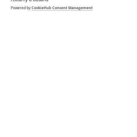
jsou ke kinům
štědré, rodinné
Powered by
CookieHub Consent Management
bijáky vydělávají
miliony
3
Anarvin
| 30.12.2024 06:00
Box Office: Mufasa v
kinech vybuchl hůř,
než se čekalo, Sonic
3 sviští
5
Anarvin
| 23.12.2024 06:31
Box Office: Lovec
Kraven v pokladnách
padl na rekordní
komiksové dno
0
Anarvin
| 15.12.2024 23:57