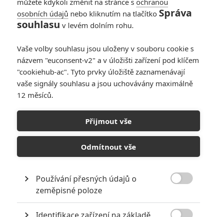
můžete kdykoli změnit na stránce s
ochranou
Správa
osobních údajů
nebo kliknutím na tlačítko
Avengers: Doomsday
souhlasu
v levém dolním rohu.
– Nový trailer se
dostal online
Vaše volby souhlasu jsou uloženy v souboru cookie s
0
Anarvin
| 26.07.2026 14:09
názvem "euconsent-v2" a v úložišti zařízení pod klíčem
"cookiehub-ac". Tyto prvky úložiště zaznamenávají
vaše signály souhlasu a jsou uchovávány maximálně
12 měsíců.
Avengers: Doomsday
– Souboj hrdinů s
Přijmout vše
nepřáteli unikl na
internet
Odmítnout vše
0
Anarvin
| 21.06.2026 18:32
Používání přesných údajů o

zeměpisné poloze
NEPŘEHLÉDNĚTE
Identifikace zařízení na základě
Nejlepší lekce filmové střelby aneb hollywoodské střelnice v