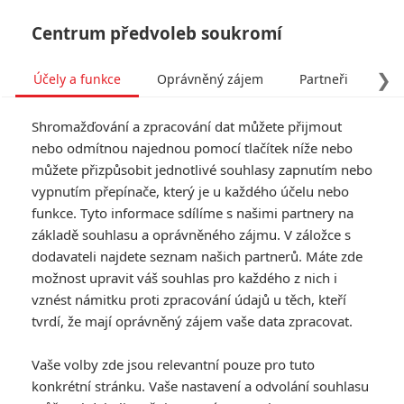
Centrum předvoleb soukromí
❯
Účely a funkce
Oprávněný zájem
Partneři
Pro
Tog
Shromažďování a zpracování dat můžete přijmout
navi
nebo odmítnou najednou pomocí tlačítek níže nebo
můžete přizpůsobit jednotlivé souhlasy zapnutím nebo
Tag: Robert Downey Jr.
vypnutím přepínače, který je u každého účelu nebo
funkce. Tyto informace sdílíme s našimi partnery na
základě souhlasu a oprávněného zájmu. V záložce s
ČLÁNKY
FILMY
OSOBY
VIDEA
(0)
(1)
(0)
dodavateli najdete seznam našich partnerů. Máte zde
možnost upravit váš souhlas pro každého z nich i
Avengers:
vznést námitku proti zpracování údajů u těch, kteří
Doomsday: Evanse
tvrdí, že mají oprávněný zájem vaše data zpracovat.
lákají zpátky už léta
a další odhalení z
Vaše volby zde jsou relevantní pouze pro tuto
Comic-Conu
konkrétní stránku. Vaše nastavení a odvolání souhlasu
1
Anarvin
| 27.07.2026 06:00