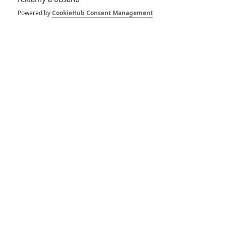
Avengers: Doomsday
– Disney kvůli filmu
Powered by
CookieHub Consent Management
zprovozní úplně nový
druh kinosálů
0
Anarvin
| 17.04.2026 09:00
Avengers: Doomsday
– První teaser je na
internetu
0
Anarvin
| 15.12.2025 18:50
Sherlock Holmes 3:
Tvůrci chtějí
přesunout příběh do
Spojených států
0
Rudmen
| 03.10.2025 20:29