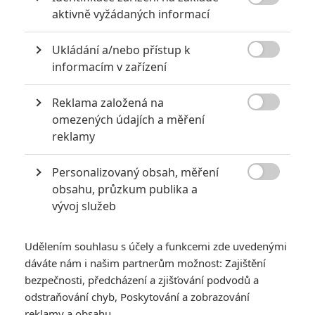

akci
aktivně vyžádaných informací
0
Jaaaara
| 18.10.2020 18:40
Ukládání a/nebo přístup k
Kořením nejen akčních filmů jsou scény na

informacím v zařízení
střelnici a obecně ty, ve kterých střelci před
ostrou akcí předvádějí svůj um. Tyhle nás
baví ze všech nejvíc.
Reklama založená na

omezených údajích a měření
reklamy
8 hereckých dvojic, které se při natáčení nemohly vystát
2
Jaaaara
| 23.07.2020 21:30
Personalizovaný obsah, měření

Když to nejde, tak to nejde... aneb kdo se s
obsahu, průzkum publika a
kým při natáčení nemusel?
vývoj služeb
Udělením souhlasu s účely a funkcemi zde uvedenými
dáváte nám i našim partnerům možnost: Zajištění
bezpečnosti, předcházení a zjišťování podvodů a
odstraňování chyb, Poskytování a zobrazování
reklamy a obsahu