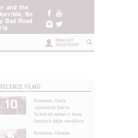
er and the
Horrible, No
ry Bad Road
rip
PŘIHLÁSIT
REGISTROVAT
RECENZE FILMŮ
10
Recenze: Zcela
výjimečná Gerta
Schnirch nebarví hnus
českých dějin narůžovo
5
Recenze: Záhada