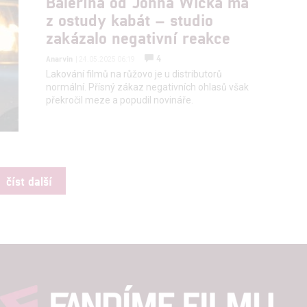
Balerína od Johna Wicka má
z ostudy kabát – studio
zakázalo negativní reakce
4
Anarvin
| 24.05.2025 06:19
Lakování filmů na růžovo je u distributorů
normální. Přísný zákaz negativních ohlasů však
překročil meze a popudil novináře.
číst další