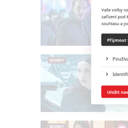
Vaše volby so
zařízení pod 
souhlasu a j
Přijmout 
Použív
NOVINKY
Identif
Ukládán
Uložit na
Reklam
Person
služeb
NOVINKY