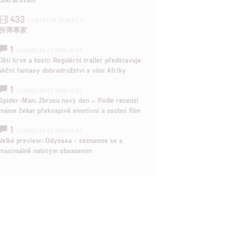
433
FILM | 01.08.2026 07:11
拆彈專家
1
ČLÁNEK | 30.07.2026 20:14
Děti krve a kostí: Regulérní trailer představuje
akční fantasy dobrodružství s vůní Afriky
1
ČLÁNEK | 30.07.2026 12:31
Spider-Man: Zbrusu nový den – Podle recenzí
máme čekat překvapivě emotivní a osobní film
1
ČLÁNEK | 30.07.2026 03:42
Velké preview: Odyssea - seznamte se s
maximálně nabitým obsazením