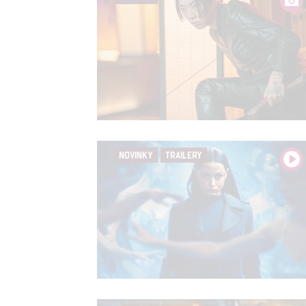
Udělením sou
možnost: Zaji
Poskytování 
NOVINKY
TRAILERY