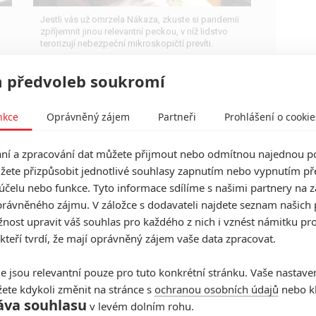
Jestli vás už omrzela Nákaza, zkuste si pandemii
zpříjemnit jinou relevantní peckou, v níž lidstvo
terorizují nebezpeční mikroskopičtí prevíti.
 předvoleb soukromí
nkce
Oprávněný zájem
Partneři
Prohlášení o cookie
Tvůrce Johna Wicka
vysvětluje, proč skoro všichni
í a zpracování dat můžete přijmout nebo odmítnou najednou po
dělají akci blbě
žete přizpůsobit jednotlivé souhlasy zapnutím nebo vypnutím pře
účelu nebo funkce. Tyto informace sdílíme s našimi partnery na 
0
Anarvin
| 29.06.2025 15:17
rávněného zájmu. V záložce s dodavateli najdete seznam našich 
Chad Stahelsi hovoří o Johnu Wickovi 5 i o všech
dalších chystaných filmech z jeho ságy.
ost upravit váš souhlas pro každého z nich i vznést námitku pro
 kteří tvrdí, že mají oprávněný zájem vaše data zpracovat.
e jsou relevantní pouze pro tuto konkrétní stránku. Vaše nastave
ete kdykoli změnit na stránce s
ochranou osobních údajů
nebo kl
John Wick 5 bude úplně jiný
áva souhlasu
v levém dolním rohu.
než dosavadní série