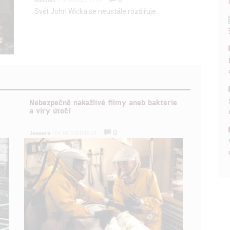
| 19.10.2025 17:29
Svět John Wicka se neustále rozšiřuje.
Nebezpečně nakažlivé filmy aneb bakterie
a viry útočí
0
Jaaaara
| 04.08.2020 18:24