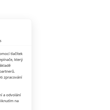
s
mocí tlačítek
pínače, který
základě
partnerů.
ti zpracování
ní a odvolání
iknutím na