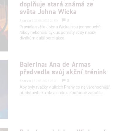
doplňuje stará známá ze
světa Johna Wicka
hlasu s účely a funkcemi zde uvedenými dáváte nám i našim pa
0
Anarvin
| 02.06.2025 21:00
štění bezpečnosti, předcházení a zjišťování podvodů a odstraňov
Pravidla světa Johna Wicka jsou jednoduchá:
a zobrazování reklamy a obsahu
Nikdy nekončící cyklus pomsty vždy nabízí
divákům další porci akce.
Balerína: Ana de Armas
předvedla svůj akční trénink
0
Anarvin
| 30.05.2025 23:31
Aby byly rvačky v ulicích Prahy co nejvěrohodnější,
představitelka hlavní role se pořádně zapotila.