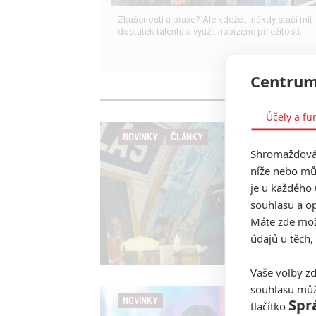
Zkušenosti a praxe? Ale kdeže... někdy stačí mít
dostatek talentu a využít nabízené příležitosti.
Centrum
Účely a fu
NOVINKY
ČLÁNKY
Shromažďován
níže nebo mů
je u každého 
souhlasu a op
Máte zde možn
údajů u těch,
Vaše volby zd
souhlasu můž
NOVINKY
Spr
tlačítko