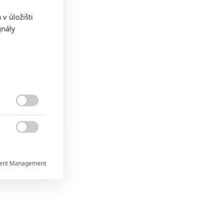
v úložišti
gnály


ent Management


