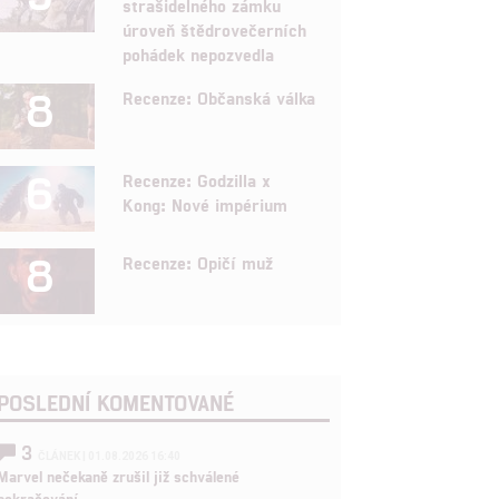
strašidelného zámku
úroveň štědrovečerních
pohádek nepozvedla
8
Recenze: Občanská válka
6
Recenze: Godzilla x
Kong: Nové impérium
8
Recenze: Opičí muž
POSLEDNÍ KOMENTOVANÉ
3
ČLÁNEK | 01.08.2026 16:40
Marvel nečekaně zrušil již schválené
pokračování