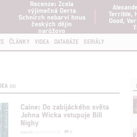
Recenze: Zcela
Alexand
výjimečná Gerta
Terrible, 
Schnirch nebarví hnus
Good, Ve
českých dějin
T
narůžovo
ZE
ČLÁNKY
VIDEA
DATABÁZE
SERIÁLY
DEA
(0)
Caine: Do zabijáckého světa
Johna Wicka vstupuje Bill
Nighy
0
Anarvin
| 06.06.2026 09:00