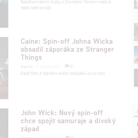
Natáčení akční řezby s Donniem Yenem nabírá
také další posily.
Caine: Spin-off Johna Wicka
obsadil záporáka ze Stranger
Things
0
Anarvin
| 15.05.2026 06:56
Další film z tajného světa zabijáků už se točí.
John Wick: Nový spin-off
chce spojit samuraje a divoký
západ
0
Rudmen