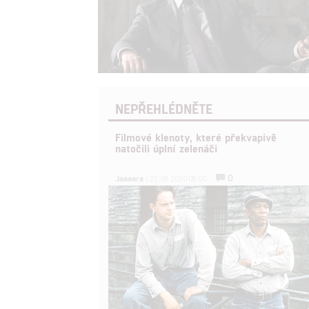
NEPŘEHLÉDNĚTE
Filmové klenoty, které překvapivě
natočili úplní zelenáči
0
Jaaaara
| 22.08.2020 08:00