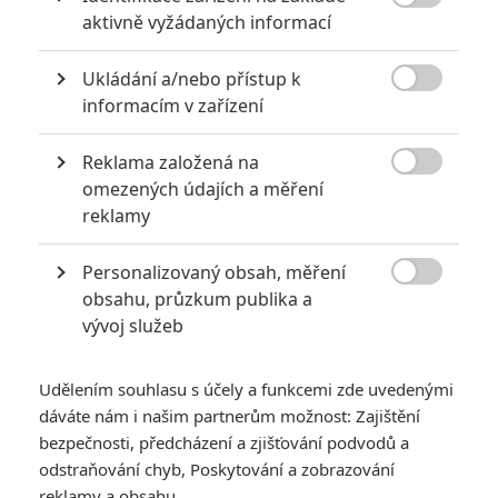

akci
aktivně vyžádaných informací
0
Jaaaara
| 18.10.2020 18:40
Ukládání a/nebo přístup k
Kořením nejen akčních filmů jsou scény na

informacím v zařízení
střelnici a obecně ty, ve kterých střelci před
ostrou akcí předvádějí svůj um. Tyhle nás
baví ze všech nejvíc.
Reklama založená na

omezených údajích a měření
reklamy
Mlátička s copánkem aneb nejlepší filmy Stevena Seagala
2
Jaaaara
| 13.07.2020 18:07
Personalizovaný obsah, měření

Kdysi hvězda akčních filmů, dnes král
obsahu, průzkum publika a
céčkových slátanin, protagonista bizarní
vývoj služeb
policejní reality show nebo zvláštní
velvyslanec Ruska.
Udělením souhlasu s účely a funkcemi zde uvedenými
dáváte nám i našim partnerům možnost: Zajištění
bezpečnosti, předcházení a zjišťování podvodů a
odstraňování chyb, Poskytování a zobrazování
reklamy a obsahu