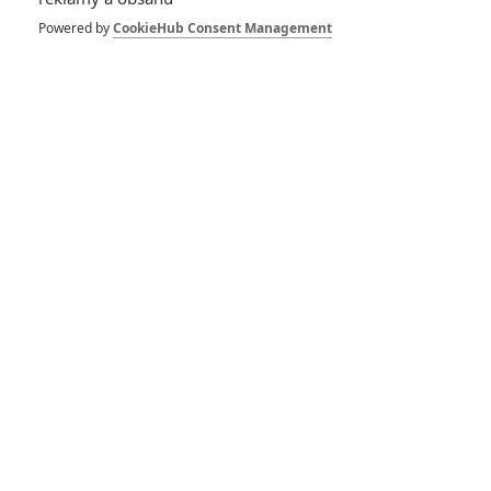
Bradley Cooper
chystá svůj další film
Powered by
CookieHub Consent Management
po Zrodila se hvězda
0
Rudmen
| 23.01.2020 11:21
Indiana Jones 5:
Spielberg potvrdil,
kdy se začne natáčet
9
Anarvin
| 19.03.2018 16:41