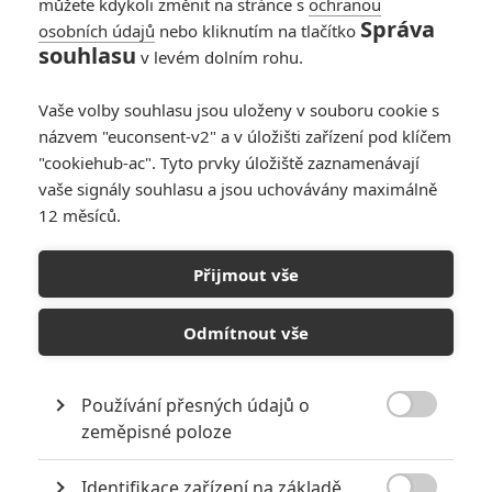
můžete kdykoli změnit na stránce s
ochranou
Správa
osobních údajů
nebo kliknutím na tlačítko
Maestro: Zcela
souhlasu
v levém dolním rohu.
proměněný Bradley
Cooper v novém
Vaše volby souhlasu jsou uloženy v souboru cookie s
traileru
názvem "euconsent-v2" a v úložišti zařízení pod klíčem
0
Anarvin
| 25.10.2023 18:30
"cookiehub-ac". Tyto prvky úložiště zaznamenávají
vaše signály souhlasu a jsou uchovávány maximálně
12 měsíců.
Maestro: Bradley
Cooper se v nové roli
Přijmout vše
změnil k nepoznání
0
Anarvin
| 15.08.2023 19:20
Odmítnout vše
Používání přesných údajů o

zeměpisné poloze
NEPŘEHLÉDNĚTE
Identifikace zařízení na základě
Nejlepší lekce filmové střelby aneb hollywoodské střelnice v