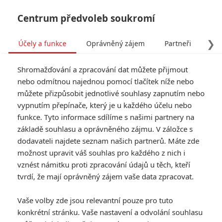
Centrum předvoleb soukromí
❯
Účely a funkce
Oprávněný zájem
Partneři
Pro
Tog
Shromažďování a zpracování dat můžete přijmout
navi
nebo odmítnou najednou pomocí tlačítek níže nebo
můžete přizpůsobit jednotlivé souhlasy zapnutím nebo
Tag: Leonard Bernstein
vypnutím přepínače, který je u každého účelu nebo
funkce. Tyto informace sdílíme s našimi partnery na
základě souhlasu a oprávněného zájmu. V záložce s
ČLÁNKY
FILMY
OSOBY
VIDEA
(0)
(0)
(0)
dodavateli najdete seznam našich partnerů. Máte zde
možnost upravit váš souhlas pro každého z nich i
Maestro: Jeden z
vznést námitku proti zpracování údajů u těch, kteří
filmů roku už zítra
tvrdí, že mají oprávněný zájem vaše data zpracovat.
na vaší obrazovce
1
Anarvin
| 19.12.2023 14:47
Vaše volby zde jsou relevantní pouze pro tuto
konkrétní stránku. Vaše nastavení a odvolání souhlasu