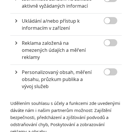

aktivně vyžádaných informací
0
Jaaaara
| 04.08.2020 18:24
Jestli vás už omrzela Nákaza, zkuste si
Ukládání a/nebo přístup k
pandemii zpříjemnit jinou relevantní

peckou, v níž lidstvo terorizují nebezpeční
informacím v zařízení
mikroskopičtí prevíti.
Reklama založená na

omezených údajích a měření
Filmové remaky, které se až překvapivě povedly
reklamy
5
Vojcl
| 08.09.2020 22:00
Které předělávky již existujících filmů se
Personalizovaný obsah, měření
povedly natolik, že dokonce zastínily

obsahu, průzkum publika a
originál? Hollywoodská historie jich ukrývá
vývoj služeb
víc, než byste čekali.
Udělením souhlasu s účely a funkcemi zde uvedenými
dáváte nám i našim partnerům možnost: Zajištění
bezpečnosti, předcházení a zjišťování podvodů a
odstraňování chyb, Poskytování a zobrazování
Equalizer 3 bude v
reklamy a obsahu