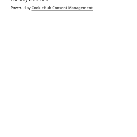
sérii poslední
Powered by
CookieHub Consent Management
0
Anarvin
| 01.08.2023 22:28
Equalizer 3: Denzel
ještě jednou seřeže
všechny grázly –
trailer
0
Anarvin
| 25.04.2023 17:27
Equalizer 3: Akčňák
Denzela Washingtona
nabírá obsazení
1
Anarvin
| 23.11.2022 20:10