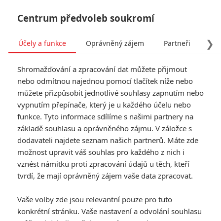
Centrum předvoleb soukromí
❯
Účely a funkce
Oprávněný zájem
Partneři
Pro
Tog
Shromažďování a zpracování dat můžete přijmout
navi
nebo odmítnou najednou pomocí tlačítek níže nebo
můžete přizpůsobit jednotlivé souhlasy zapnutím nebo
Tag: Equalizer
vypnutím přepínače, který je u každého účelu nebo
funkce. Tyto informace sdílíme s našimi partnery na
základě souhlasu a oprávněného zájmu. V záložce s
ČLÁNKY
FILMY
OSOBY
VIDEA
(1)
(0)
(0)
dodavateli najdete seznam našich partnerů. Máte zde
možnost upravit váš souhlas pro každého z nich i
Equalizer: Akční
vznést námitku proti zpracování údajů u těch, kteří
série s Denzelem
tvrdí, že mají oprávněný zájem vaše data zpracovat.
dostane další dva
díly
Vaše volby zde jsou relevantní pouze pro tuto
0
Anarvin
| 26.11.2024 16:50
konkrétní stránku. Vaše nastavení a odvolání souhlasu