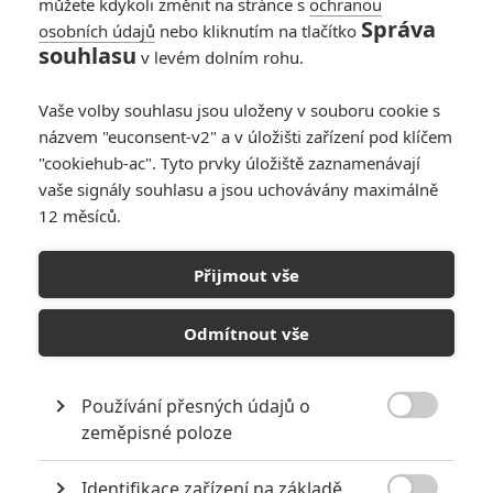
můžete kdykoli změnit na stránce s
ochranou
Správa
osobních údajů
nebo kliknutím na tlačítko
Equalizer: I Denzel
souhlasu
v levém dolním rohu.
Washington se může
dočkat digitálního
Vaše volby souhlasu jsou uloženy v souboru cookie s
omlazení
názvem "euconsent-v2" a v úložišti zařízení pod klíčem
0
Anarvin
| 27.08.2023 06:00
"cookiehub-ac". Tyto prvky úložiště zaznamenávají
vaše signály souhlasu a jsou uchovávány maximálně
12 měsíců.
Equalizer 3:
Rekapitulace celé
Přijmout vše
série v novém videu
0
Anarvin
| 10.08.2023 06:00
Odmítnout vše
Používání přesných údajů o

zeměpisné poloze
NEPŘEHLÉDNĚTE
Identifikace zařízení na základě
Nebezpečně nakažlivé filmy aneb bakterie a viry útočí