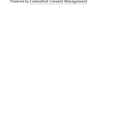
přepadení banky
Powered by
CookieHub Consent Management
podle skutečné
události
0
Anarvin
| 14.08.2022 17:07
The Woman King:
Historický epos
představí „africké
Amazonky“
9
Anarvin
| 02.02.2022 06:00
Star Wars: S hrdiny
nové trilogie se stále
počítá
4
Anarvin
| 22.11.2021 18:22