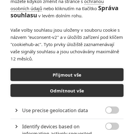
můžete kdykoli změnit na stránce s
ochranou
Správa
osobních údajů
nebo kliknutím na tlačítko
The Freshening: Ve
souhlasu
v levém dolním rohu.
futuristickém světě
rasa i pohlaví
Vaše volby souhlasu jsou uloženy v souboru cookie s
přestávají existovat
názvem "euconsent-v2" a v úložišti zařízení pod klíčem
19
Anarvin
| 09.03.2023 09:00
"cookiehub-ac". Tyto prvky úložiště zaznamenávají
vaše signály souhlasu a jsou uchovávány maximálně
12 měsíců.
Oni naklonovali
Tyrona: Vláda
Přijmout vše
klonuje lidi a místní
mafiózo to tak
nenechá
Odmítnout vše
0
Anarvin
| 26.09.2022 14:46
Use precise geolocation data

NEPŘEHLÉDNĚTE
Identify devices based on

Nebezpečně nakažlivé filmy aneb bakterie a viry útočí
information actively requested