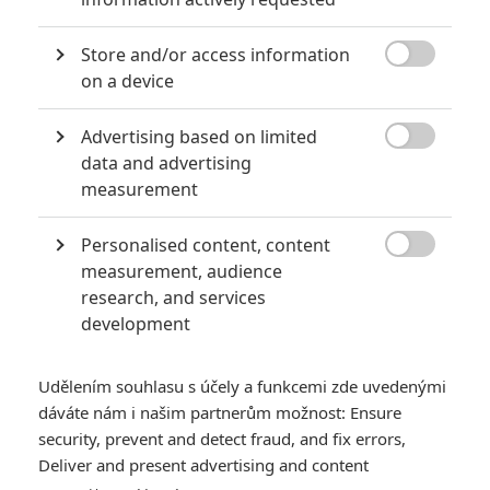
0
Jaaaara
| 04.08.2020 18:24
Store and/or access information
Jestli vás už omrzela Nákaza, zkuste si

on a device
pandemii zpříjemnit jinou relevantní
peckou, v níž lidstvo terorizují nebezpeční
mikroskopičtí prevíti.
Advertising based on limited

data and advertising
measurement
Jared Leto byl několika ženami obviněn ze zneužívání
0
Anarvin
| 30.07.2026 06:30
Personalised content, content
Známý herec a zpěvák je v podezření už

measurement, audience
roky. Řada jeho obětí byla nezletilá. Leto
research, and services
obvinění popírá.
development
Udělením souhlasu s účely a funkcemi zde uvedenými
dáváte nám i našim partnerům možnost: Ensure
security, prevent and detect fraud, and fix errors,
Deliver and present advertising and content
Breaking: Vypjaté