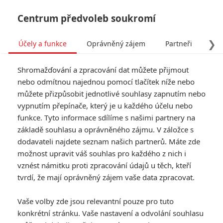
Centrum předvoleb soukromí
❯
Účely a funkce
Oprávněný zájem
Partneři
Pro
Tog
Shromažďování a zpracování dat můžete přijmout
navi
nebo odmítnou najednou pomocí tlačítek níže nebo
můžete přizpůsobit jednotlivé souhlasy zapnutím nebo
Tag: John Boyega
vypnutím přepínače, který je u každého účelu nebo
funkce. Tyto informace sdílíme s našimi partnery na
základě souhlasu a oprávněného zájmu. V záložce s
ČLÁNKY
FILMY
OSOBY
VIDEA
(0)
(1)
(0)
dodavateli najdete seznam našich partnerů. Máte zde
možnost upravit váš souhlas pro každého z nich i
Oni naklonovali
vznést námitku proti zpracování údajů u těch, kteří
Tyrona: Místní pasák
tvrdí, že mají oprávněný zájem vaše data zpracovat.
vs. státní spiknutí v
novém traileru
Vaše volby zde jsou relevantní pouze pro tuto
0
Anarvin
| 19.06.2023 17:39
konkrétní stránku. Vaše nastavení a odvolání souhlasu