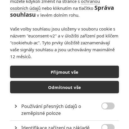
můžete kdykoli změnit na stránce s
ochranou
Správa
osobních údajů
nebo kliknutím na tlačítko
Pirátský
souhlasu
v levém dolním rohu.
nejstahovanějším
filmem roku 2022
Vaše volby souhlasu jsou uloženy v souboru cookie s
byl Spider-Man: Bez
názvem "euconsent-v2" a v úložišti zařízení pod klíčem
domova
"cookiehub-ac". Tyto prvky úložiště zaznamenávají
0
Anarvin
| 06.02.2023 21:07
vaše signály souhlasu a jsou uchovávány maximálně
12 měsíců.
Johnny Depp,
Batman či Jan Žižka
Přijmout vše
patří mezi
nejgooglovanější
pojmy roku
Odmítnout vše
0
Anarvin
| 08.12.2022 15:44
Používání přesných údajů o

zeměpisné poloze
NEPŘEHLÉDNĚTE
Identifikace zařízení na základě
Nebezpečně nakažlivé filmy aneb bakterie a viry útočí