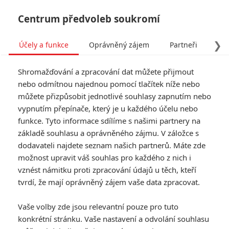
Centrum předvoleb soukromí
❯
Účely a funkce
Oprávněný zájem
Partneři
Pro
Tog
Shromažďování a zpracování dat můžete přijmout
navi
nebo odmítnou najednou pomocí tlačítek níže nebo
můžete přizpůsobit jednotlivé souhlasy zapnutím nebo
Tag: Uncharted
vypnutím přepínače, který je u každého účelu nebo
funkce. Tyto informace sdílíme s našimi partnery na
základě souhlasu a oprávněného zájmu. V záložce s
ČLÁNKY
FILMY
OSOBY
VIDEA
(0)
(0)
(1)
dodavateli najdete seznam našich partnerů. Máte zde
možnost upravit váš souhlas pro každého z nich i
Uncharted: S
vznést námitku proti zpracování údajů u těch, kteří
pokračováním
tvrdí, že mají oprávněný zájem vaše data zpracovat.
dobrodružství Toma
Hollanda se počítá
Vaše volby zde jsou relevantní pouze pro tuto
0
Anarvin
| 10.08.2023 19:11
konkrétní stránku. Vaše nastavení a odvolání souhlasu