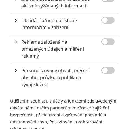

aktivně vyžádaných informací
0
Jaaaara
| 04.08.2020 18:24
Jestli vás už omrzela Nákaza, zkuste si
Ukládání a/nebo přístup k
pandemii zpříjemnit jinou relevantní

peckou, v níž lidstvo terorizují nebezpeční
informacím v zařízení
mikroskopičtí prevíti.
Reklama založená na

omezených údajích a měření
Největší propadáky v kariéře Sylvestera Stallona
reklamy
6
Jaaaara
| 29.08.2020 21:40
Soudce Dredd slaví kulaté výročí, je čas
Personalizovaný obsah, měření
zavzpomínat na ambiciózní projekty, které

obsahu, průzkum publika a
akční legendě příliš nevyšly.
vývoj služeb
Udělením souhlasu s účely a funkcemi zde uvedenými
dáváte nám i našim partnerům možnost: Zajištění
bezpečnosti, předcházení a zjišťování podvodů a
odstraňování chyb, Poskytování a zobrazování
Box Office: Žádná z
reklamy a obsahu