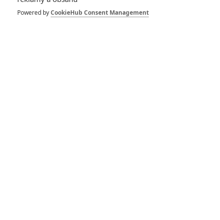
novinek si na
Doctora Strange
Powered by
CookieHub Consent Management
nepřišla
0
Anarvin
| 22.05.2022 21:42
Box Office: Krvavý
Seveřan diváky do
kin nepřilákal
3
Anarvin
| 24.04.2022 20:59
Box Office:
Fantastická zvířata
kouzlí v kinech méně
a méně
0
Anarvin
| 17.04.2022 22:37