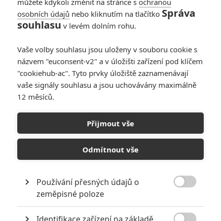
můžete kdykoli změnit na stránce s
ochranou
Správa
osobních údajů
nebo kliknutím na tlačítko
Jurský svět: Jak to
souhlasu
v levém dolním rohu.
bude s dinosauří
ságou dál
Vaše volby souhlasu jsou uloženy v souboru cookie s
1
Anarvin
| 30.07.2025 19:59
názvem "euconsent-v2" a v úložišti zařízení pod klíčem
"cookiehub-ac". Tyto prvky úložiště zaznamenávají
vaše signály souhlasu a jsou uchovávány maximálně
12 měsíců.
Jurský svět:
Znovuzrození –
Přijmout vše
První reakce jsou
naprosto marné,
raději si pusťte
Odmítnout vše
ukázku
1
Anarvin
| 18.06.2025 21:26
Používání přesných údajů o

zeměpisné poloze
NEPŘEHLÉDNĚTE
Identifikace zařízení na základě