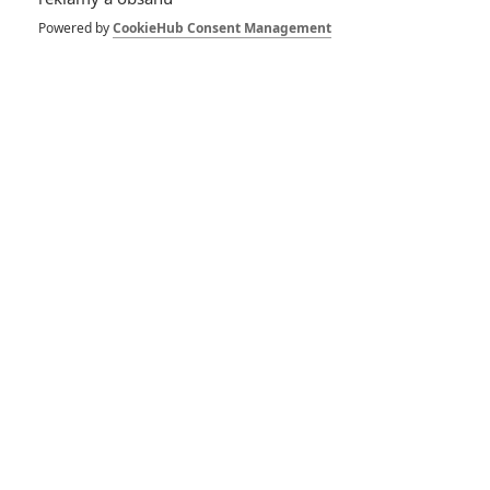
Znovuzrození kašle
Powered by
CookieHub Consent Management
na zelené plátno,
raději ždímá
skutečné krásy
přírody
0
Anarvin
| 04.06.2025 09:00
Jurský svět:
Znovuzrození –
Krátký film o filmu
se podíval
dinosaurům na
zoubek
1
Anarvin
| 28.05.2025 22:03
Jurský svět:
Znovuzrození – V
novém traileru se z
Jurského parku