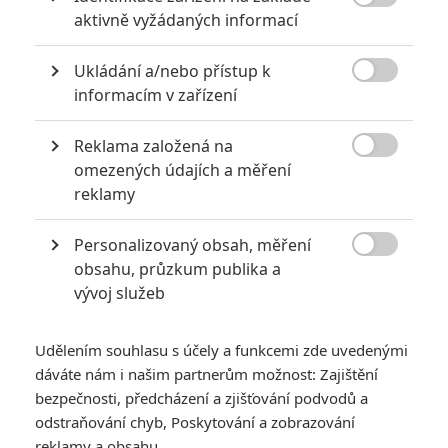
Filmové klenoty, které překvapivě natočili úplní zelenáči

aktivně vyžádaných informací
0
Jaaaara
| 22.08.2020 08:00
Ukládání a/nebo přístup k
Zkušenosti a praxe? Ale kdeže... někdy
stačí mít dostatek talentu a využít

informacím v zařízení
nabízené příležitosti.
Reklama založená na

omezených údajích a měření
reklamy
Největší propadáky v kariéře Sylvestera Stallona
6
Jaaaara
| 29.08.2020 21:40
Personalizovaný obsah, měření
Soudce Dredd slaví kulaté výročí, je čas

obsahu, průzkum publika a
zavzpomínat na ambiciózní projekty, které
vývoj služeb
akční legendě příliš nevyšly.
Udělením souhlasu s účely a funkcemi zde uvedenými
dáváte nám i našim partnerům možnost: Zajištění
bezpečnosti, předcházení a zjišťování podvodů a
odstraňování chyb, Poskytování a zobrazování
Jurský svět:
reklamy a obsahu