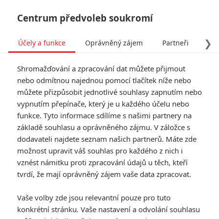
Centrum předvoleb soukromí
❯
Účely a funkce
Oprávněný zájem
Partneři
Pro
Tog
Shromažďování a zpracování dat můžete přijmout
navi
nebo odmítnou najednou pomocí tlačítek níže nebo
můžete přizpůsobit jednotlivé souhlasy zapnutím nebo
Tag: Jurský svět
vypnutím přepínače, který je u každého účelu nebo
funkce. Tyto informace sdílíme s našimi partnery na
základě souhlasu a oprávněného zájmu. V záložce s
ČLÁNKY
FILMY
OSOBY
VIDEA
(2)
(0)
(0)
dodavateli najdete seznam našich partnerů. Máte zde
možnost upravit váš souhlas pro každého z nich i
Jurský svět: Příští
vznést námitku proti zpracování údajů u těch, kteří
díl přišel o režiséra,
tvrdí, že mají oprávněný zájem vaše data zpracovat.
ale přípravy
pokračují
Vaše volby zde jsou relevantní pouze pro tuto
1
Anarvin
| 07.08.2026 06:00
konkrétní stránku. Vaše nastavení a odvolání souhlasu