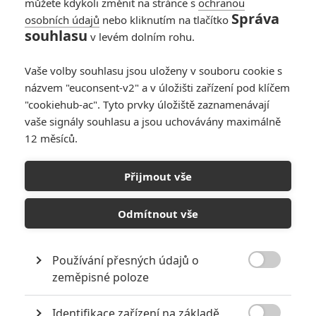
můžete kdykoli změnit na stránce s
ochranou
Správa
osobních údajů
nebo kliknutím na tlačítko
Jurský svět:
souhlasu
v levém dolním rohu.
Znovuzrození –
Návrat dinosaurů v
Vaše volby souhlasu jsou uloženy v souboru cookie s
další upoutávce
názvem "euconsent-v2" a v úložišti zařízení pod klíčem
0
Anarvin
| 10.02.2025 07:00
"cookiehub-ac". Tyto prvky úložiště zaznamenávají
vaše signály souhlasu a jsou uchovávány maximálně
12 měsíců.
Jurský svět:
Znovuzrození - Velký
Přijmout vše
trailer slibuje velké
dobrodružství
Odmítnout vše
7
Anarvin
| 05.02.2025 17:07
Používání přesných údajů o

zeměpisné poloze
NEPŘEHLÉDNĚTE
Identifikace zařízení na základě
Nebezpečně nakažlivé filmy aneb bakterie a viry útočí