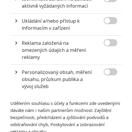

aktivně vyžádaných informací
0
Jaaaara
| 04.08.2020 18:24
Jestli vás už omrzela Nákaza, zkuste si
Ukládání a/nebo přístup k
pandemii zpříjemnit jinou relevantní

peckou, v níž lidstvo terorizují nebezpeční
informacím v zařízení
mikroskopičtí prevíti.
Reklama založená na

omezených údajích a měření
Filmové klenoty, které překvapivě natočili úplní zelenáči
reklamy
0
Jaaaara
| 22.08.2020 08:00
Zkušenosti a praxe? Ale kdeže... někdy
Personalizovaný obsah, měření
stačí mít dostatek talentu a využít

obsahu, průzkum publika a
nabízené příležitosti.
vývoj služeb
Udělením souhlasu s účely a funkcemi zde uvedenými
dáváte nám i našim partnerům možnost: Zajištění
bezpečnosti, předcházení a zjišťování podvodů a
odstraňování chyb, Poskytování a zobrazování
Jurassic World:
reklamy a obsahu