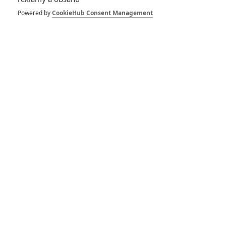
Rebirth – První
kratičká ochutnávka
Powered by
CookieHub Consent Management
z filmu
1
Anarvin
| 04.02.2025 06:00
Jurassic World:
Rebirth – Dinosauři
se vracejí ke
kořenům
1
Anarvin
| 11.01.2025 10:00
Jurský svět 4:
Název, zápletka a
první fotky
1
Anarvin
| 29.08.2024 21:37