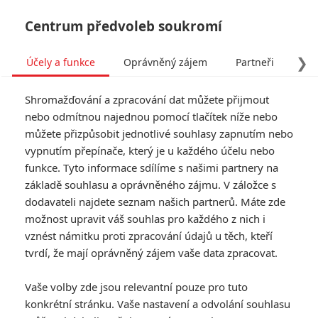
Centrum předvoleb soukromí
❯
Účely a funkce
Oprávněný zájem
Partneři
Pro
Tog
Shromažďování a zpracování dat můžete přijmout
navi
nebo odmítnou najednou pomocí tlačítek níže nebo
můžete přizpůsobit jednotlivé souhlasy zapnutím nebo
Tag: Jurassic World
vypnutím přepínače, který je u každého účelu nebo
funkce. Tyto informace sdílíme s našimi partnery na
základě souhlasu a oprávněného zájmu. V záložce s
ČLÁNKY
FILMY
OSOBY
VIDEA
(2)
(0)
(0)
dodavateli najdete seznam našich partnerů. Máte zde
možnost upravit váš souhlas pro každého z nich i
Jurský svět: Jak to
vznést námitku proti zpracování údajů u těch, kteří
bude s dinosauří
tvrdí, že mají oprávněný zájem vaše data zpracovat.
ságou dál
1
Anarvin
| 30.07.2025 19:59
Vaše volby zde jsou relevantní pouze pro tuto
konkrétní stránku. Vaše nastavení a odvolání souhlasu