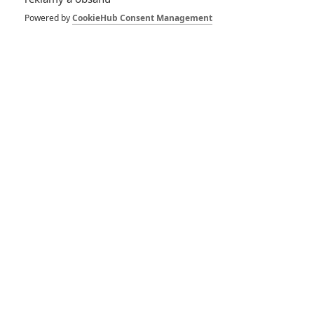
The Wrecker: Tyrese
Gibson či Danny
Powered by
CookieHub Consent Management
Trejo v akční
kriminálce
0
Anarvin
| 15.04.2023 16:23
1521: Historický
epos o prvním
obeplutí světa
0
Anarvin
| 07.08.2022 15:26
Mimoni: Padouch
přichází –
Žluťáskové v nové
upoutávce na svůj
příští film