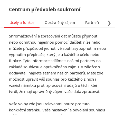
Centrum předvoleb soukromí
❯
Účely a funkce
Oprávněný zájem
Partneři
Pro
Tog
Shromažďování a zpracování dat můžete přijmout
navi
nebo odmítnou najednou pomocí tlačítek níže nebo
můžete přizpůsobit jednotlivé souhlasy zapnutím nebo
Tag: Danny Trejo
vypnutím přepínače, který je u každého účelu nebo
funkce. Tyto informace sdílíme s našimi partnery na
základě souhlasu a oprávněného zájmu. V záložce s
ČLÁNKY
FILMY
OSOBY
VIDEA
(0)
(0)
(0)
dodavateli najdete seznam našich partnerů. Máte zde
možnost upravit váš souhlas pro každého z nich i
American Warrior:
vznést námitku proti zpracování údajů u těch, kteří
Bývalý vězeň
tvrdí, že mají oprávněný zájem vaše data zpracovat.
dostává šanci v MMA
zápasech
Vaše volby zde jsou relevantní pouze pro tuto
0
Rudmen
| 29.08.2025 09:00
konkrétní stránku. Vaše nastavení a odvolání souhlasu