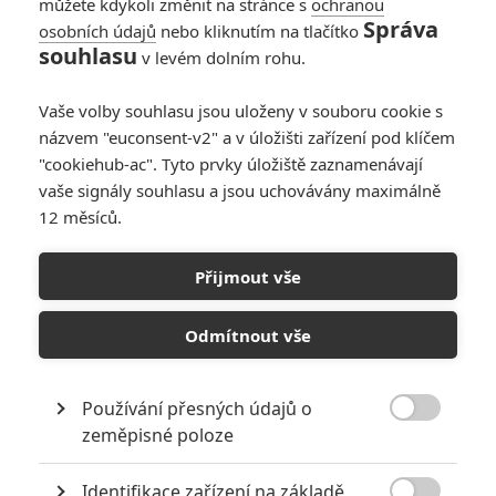
můžete kdykoli změnit na stránce s
ochranou
Správa
osobních údajů
nebo kliknutím na tlačítko
Tim Travers & the
souhlasu
v levém dolním rohu.
Time Traveler's
Paradox: V bláznivé
Vaše volby souhlasu jsou uloženy v souboru cookie s
sci-fi cestoval v čase
názvem "euconsent-v2" a v úložišti zařízení pod klíčem
zabije sám sebe
"cookiehub-ac". Tyto prvky úložiště zaznamenávají
0
Rudmen
| 21.06.2025 18:53
vaše signály souhlasu a jsou uchovávány maximálně
12 měsíců.
1521: Trailer
představuje první
Přijmout vše
obeplutí světa
0
Anarvin
| 01.10.2023 14:19
Odmítnout vše
Používání přesných údajů o

zeměpisné poloze
NEPŘEHLÉDNĚTE
Identifikace zařízení na základě
10 nejvražednějších roků ve filmové historii, a které snímky