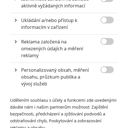

za mrtvé můžou
aktivně vyžádaných informací
0
Jaaaara
| 27.07.2020 21:30
Ukládání a/nebo přístup k
Kdy se v kinech umíralo nejvíce? A které

informacím v zařízení
snímky v daných letech dominovaly?
Reklama založená na

omezených údajích a měření
reklamy
Nebezpečně nakažlivé filmy aneb bakterie a viry útočí
0
Jaaaara
| 04.08.2020 18:24
Personalizovaný obsah, měření

Jestli vás už omrzela Nákaza, zkuste si
obsahu, průzkum publika a
pandemii zpříjemnit jinou relevantní
vývoj služeb
peckou, v níž lidstvo terorizují nebezpeční
mikroskopičtí prevíti.
Udělením souhlasu s účely a funkcemi zde uvedenými
dáváte nám i našim partnerům možnost: Zajištění
bezpečnosti, předcházení a zjišťování podvodů a
odstraňování chyb, Poskytování a zobrazování
reklamy a obsahu