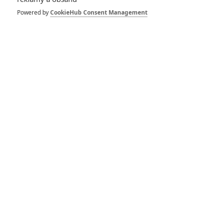
DiCaprio převezme
roli po zesnulém
Powered by
CookieHub Consent Management
Kilmerovi
0
Anarvin
| 08.10.2025 09:00
Do posledního dechu:
Skutečný příběh
vojáka, co se postavil
přesile
0
Rudmen
| 05.10.2025 17:48
Father Mother Sister
Brother: Festivalový
král Jim Jarmush
uvádí další gejzír
trefných dialogů
0
Rudmen
| 01.09.2025 21:04