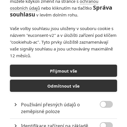
můžete kdykoli změnit na stránce s
ochranou
Správa
osobních údajů
nebo kliknutím na tlačítko
Téma: Star Wars se
souhlasu
v levém dolním rohu.
zbavily své „zlé
císařovny“...až na to,
Vaše volby souhlasu jsou uloženy v souboru cookie s
že vůbec
názvem "euconsent-v2" a v úložišti zařízení pod klíčem
1
Anarvin
| 08.01.2026 18:38
"cookiehub-ac". Tyto prvky úložiště zaznamenávají
vaše signály souhlasu a jsou uchovávány maximálně
12 měsíců.
Father Mother Sister
Brother: Vítěz z
Přijmout vše
Benátek se pochlubil
novým trailerem
Odmítnout vše
0
Anarvin
| 13.10.2025 14:14
Používání přesných údajů o

zeměpisné poloze
NEPŘEHLÉDNĚTE
Identifikace zařízení na základě
8 hereckých dvojic, které se při natáčení nemohly vystát