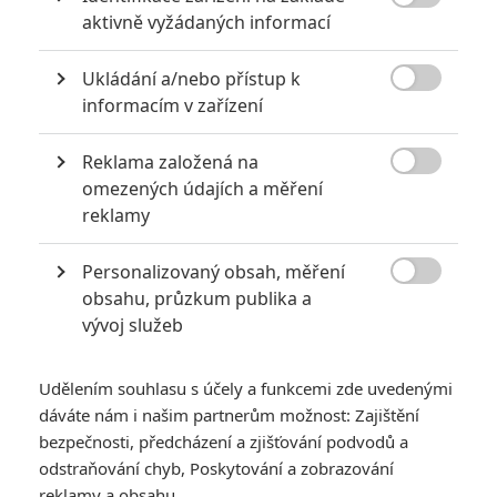

aktivně vyžádaných informací
2
Jaaaara
| 23.07.2020 21:30
Když to nejde, tak to nejde... aneb kdo se s
Ukládání a/nebo přístup k
kým při natáčení nemusel?

informacím v zařízení
Reklama založená na

omezených údajích a měření
Mlátička s copánkem aneb nejlepší filmy Stevena Seagala
reklamy
2
Jaaaara
| 13.07.2020 18:07
Kdysi hvězda akčních filmů, dnes král
Personalizovaný obsah, měření
céčkových slátanin, protagonista bizarní

obsahu, průzkum publika a
policejní reality show nebo zvláštní
vývoj služeb
velvyslanec Ruska.
Udělením souhlasu s účely a funkcemi zde uvedenými
dáváte nám i našim partnerům možnost: Zajištění
bezpečnosti, předcházení a zjišťování podvodů a
odstraňování chyb, Poskytování a zobrazování
Nelítostný souboj 2:
reklamy a obsahu