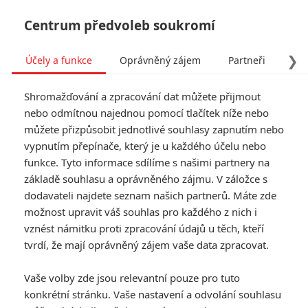
Centrum předvoleb soukromí
❯
Účely a funkce
Oprávněný zájem
Partneři
Pro
Tog
Shromažďování a zpracování dat můžete přijmout
navi
nebo odmítnou najednou pomocí tlačítek níže nebo
můžete přizpůsobit jednotlivé souhlasy zapnutím nebo
Tag: Adam Driver
vypnutím přepínače, který je u každého účelu nebo
funkce. Tyto informace sdílíme s našimi partnery na
základě souhlasu a oprávněného zájmu. V záložce s
ČLÁNKY
FILMY
OSOBY
VIDEA
(0)
(1)
(0)
dodavateli najdete seznam našich partnerů. Máte zde
možnost upravit váš souhlas pro každého z nich i
Papírový tygr: Adam
vznést námitku proti zpracování údajů u těch, kteří
Driver a Scarlett
tvrdí, že mají oprávněný zájem vaše data zpracovat.
Johansson v řízné
kriminálce laškují s
Vaše volby zde jsou relevantní pouze pro tuto
podsvětím
konkrétní stránku. Vaše nastavení a odvolání souhlasu
0
Rudmen
| 23.06.2026 22:39