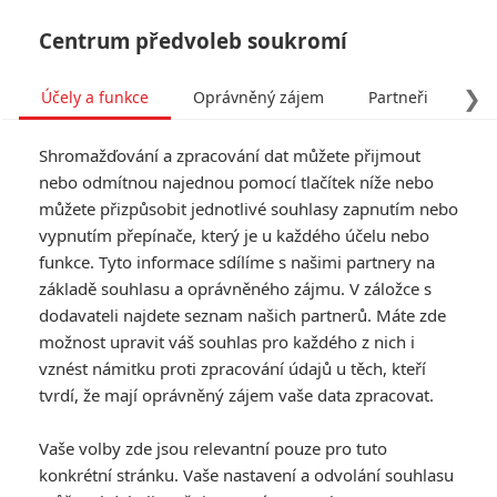
Centrum předvoleb soukromí
❯
Účely a funkce
Oprávněný zájem
Partneři
Pro
Tog
Shromažďování a zpracování dat můžete přijmout
navi
nebo odmítnou najednou pomocí tlačítek níže nebo
můžete přizpůsobit jednotlivé souhlasy zapnutím nebo
Tag: Mario
vypnutím přepínače, který je u každého účelu nebo
funkce. Tyto informace sdílíme s našimi partnery na
základě souhlasu a oprávněného zájmu. V záložce s
ČLÁNKY
FILMY
OSOBY
VIDEA
(1)
(0)
(0)
dodavateli najdete seznam našich partnerů. Máte zde
možnost upravit váš souhlas pro každého z nich i
Super Mario
vznést námitku proti zpracování údajů u těch, kteří
galaktický film: Luigi
tvrdí, že mají oprávněný zájem vaše data zpracovat.
vs. Bowser v novém
teaseru
Vaše volby zde jsou relevantní pouze pro tuto
0
Anarvin
| 14.12.2025 12:00
konkrétní stránku. Vaše nastavení a odvolání souhlasu