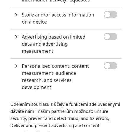
2
Jaaaara
| 13.07.2020 18:07
Store and/or access information
Kdysi hvězda akčních filmů, dnes král

on a device
céčkových slátanin, protagonista bizarní
policejní reality show nebo zvláštní
velvyslanec Ruska.
Advertising based on limited

data and advertising
measurement
Největší propadáky v kariéře Sylvestera Stallona
6
Jaaaara
| 29.08.2020 21:40
Personalised content, content
Soudce Dredd slaví kulaté výročí, je čas

measurement, audience
zavzpomínat na ambiciózní projekty, které
research, and services
akční legendě příliš nevyšly.
development
Udělením souhlasu s účely a funkcemi zde uvedenými
dáváte nám i našim partnerům možnost: Ensure
security, prevent and detect fraud, and fix errors,
Deliver and present advertising and content
Super Mario Bros. ve