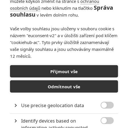
můžete kdykoli změnit na stránce s
ochranou
Správa
osobních údajů
nebo kliknutím na tlačítko
Super Mario
souhlasu
v levém dolním rohu.
galaktický film:
Animované
Vaše volby souhlasu jsou uloženy v souboru cookie s
pokračování je tu s
názvem "euconsent-v2" a v úložišti zařízení pod klíčem
1. trailerem
"cookiehub-ac". Tyto prvky úložiště zaznamenávají
0
Anarvin
| 12.11.2025 19:22
vaše signály souhlasu a jsou uchovávány maximálně
12 měsíců.
Další Super Mario
film ohlásil datum
Přijmout vše
premiéry
0
Anarvin
| 16.03.2024 23:16
Odmítnout vše
Use precise geolocation data

NEPŘEHLÉDNĚTE
Identify devices based on

Mlátička s copánkem aneb nejlepší filmy Stevena Seagala
information actively requested