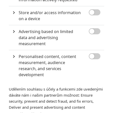
akci
Store and/or access information
0
Jaaaara
| 18.10.2020 18:40

on a device
Kořením nejen akčních filmů jsou scény na
střelnici a obecně ty, ve kterých střelci před
ostrou akcí předvádějí svůj um. Tyhle nás
Advertising based on limited
baví ze všech nejvíc.

data and advertising
measurement
Jared Leto byl několika ženami obviněn ze zneužívání
Personalised content, content
0
Anarvin
| 30.07.2026 06:30

measurement, audience
Známý herec a zpěvák je v podezření už
research, and services
roky. Řada jeho obětí byla nezletilá. Leto
development
obvinění popírá.
Udělením souhlasu s účely a funkcemi zde uvedenými
dáváte nám i našim partnerům možnost: Ensure
security, prevent and detect fraud, and fix errors,
Deliver and present advertising and content