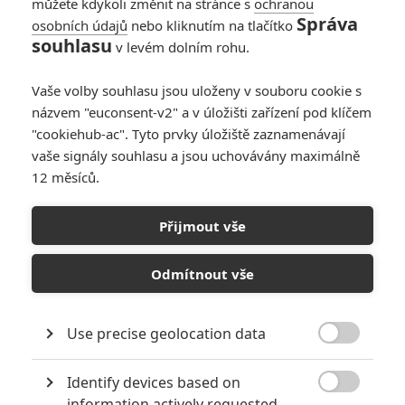
můžete kdykoli změnit na stránce s
ochranou
Správa
osobních údajů
nebo kliknutím na tlačítko
Oscary složily velkou
souhlasu
v levém dolním rohu.
poklonu
pracovníkům
Vaše volby souhlasu jsou uloženy v souboru cookie s
erotického průmyslu
názvem "euconsent-v2" a v úložišti zařízení pod klíčem
0
Anarvin
| 03.03.2025 08:02
"cookiehub-ac". Tyto prvky úložiště zaznamenávají
vaše signály souhlasu a jsou uchovávány maximálně
12 měsíců.
Oscar 2025:
Výsledky
Přijmout vše
1
Anarvin
| 03.03.2025 01:31
Odmítnout vše
Use precise geolocation data

NEPŘEHLÉDNĚTE
Identify devices based on

Nejlepší lekce filmové střelby aneb hollywoodské střelnice v
information actively requested