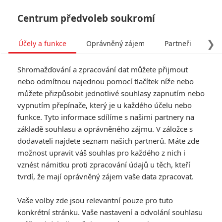
Centrum předvoleb soukromí
❯
Účely a funkce
Oprávněný zájem
Partneři
Pro
Tog
Shromažďování a zpracování dat můžete přijmout
navi
nebo odmítnou najednou pomocí tlačítek níže nebo
můžete přizpůsobit jednotlivé souhlasy zapnutím nebo
Tag: Flow
vypnutím přepínače, který je u každého účelu nebo
funkce. Tyto informace sdílíme s našimi partnery na
základě souhlasu a oprávněného zájmu. V záložce s
ČLÁNKY
FILMY
OSOBY
VIDEA
(1)
(0)
(0)
dodavateli najdete seznam našich partnerů. Máte zde
možnost upravit váš souhlas pro každého z nich i
Box Office: Mickey
vznést námitku proti zpracování údajů u těch, kteří
17 má dobré
tvrdí, že mají oprávněný zájem vaše data zpracovat.
recenze, ale diváky
do kin netáhne
Vaše volby zde jsou relevantní pouze pro tuto
0
Anarvin
| 10.03.2025 18:37
konkrétní stránku. Vaše nastavení a odvolání souhlasu