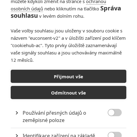
můžete kdykoli změnit na stránce s
ochranou
5
Lee
| 21.04.2019 09:02
Správa
osobních údajů
nebo kliknutím na tlačítko
souhlasu
v levém dolním rohu.
Recenze: Hellboy -
Tenhle film ať se
Vaše volby souhlasu jsou uloženy v souboru cookie s
klidně vrátí do pekla,
názvem "euconsent-v2" a v úložišti zařízení pod klíčem
ze kterého přišel
"cookiehub-ac". Tyto prvky úložiště zaznamenávají
vaše signály souhlasu a jsou uchovávány maximálně
32
Anarvin
| 11.04.2019 12:58
12 měsíců.
Hellboy: Krví, masem
Přijmout vše
a kostmi narvaný
trailer těsně před
Odmítnout vše
premiérou
2
Anarvin
| 09.04.2019 23:16
Používání přesných údajů o

zeměpisné poloze
NEPŘEHLÉDNĚTE
Identifikace zařízení na základě