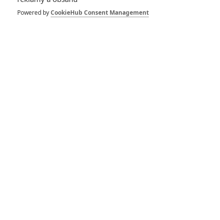
Powered by
CookieHub Consent Management
Hellboy: Nové
upoutávky a fotky
předvádějí monstra i
běžný život hrdinů
1
Anarvin
| 22.03.2019 16:52
Hellboy: Film
překvapí spoustu lidí,
myslí si Ian McShane
4
Lee
| 12.03.2019 06:40
Hellboy: Seznamte se
s Krvavou královnou