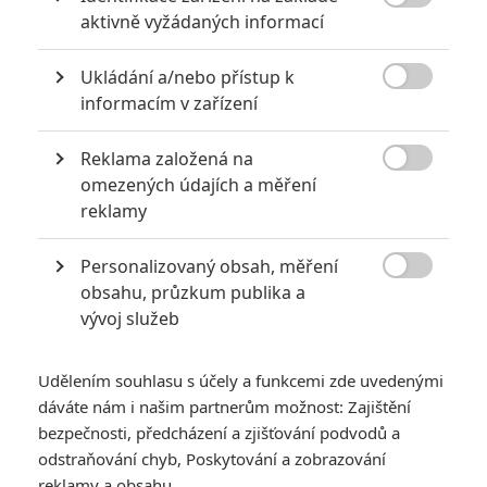

aktivně vyžádaných informací
Za málo peněz hodně muziky aneb levné filmy, které
extrémně vydělaly
Ukládání a/nebo přístup k
1
Jaaaara

| 09.08.2020 06:00
informacím v zařízení
Máte-li být v Hollywoodu úspěšní,
potřebujete, aby tržby výrazně
Reklama založená na
převyšovaly náklady. Těmhle snímkům se

omezených údajích a měření
to povedlo na jedničku.
reklamy
10 nejvražednějších roků ve filmové historii, a které snímky
Personalizovaný obsah, měření

za mrtvé můžou
obsahu, průzkum publika a
vývoj služeb
0
Jaaaara
| 27.07.2020 21:30
Kdy se v kinech umíralo nejvíce? A které
snímky v daných letech dominovaly?
Udělením souhlasu s účely a funkcemi zde uvedenými
dáváte nám i našim partnerům možnost: Zajištění
bezpečnosti, předcházení a zjišťování podvodů a
odstraňování chyb, Poskytování a zobrazování
reklamy a obsahu