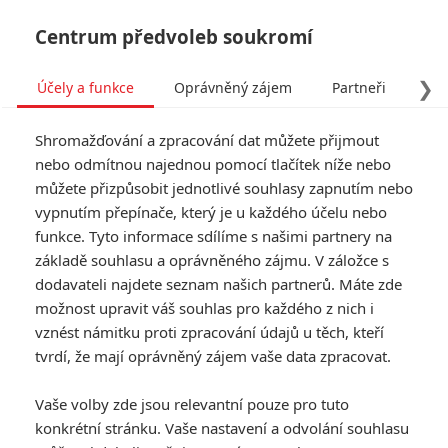
Centrum předvoleb soukromí
❯
Účely a funkce
Oprávněný zájem
Partneři
Pro
Tog
Shromažďování a zpracování dat můžete přijmout
navi
nebo odmítnou najednou pomocí tlačítek níže nebo
můžete přizpůsobit jednotlivé souhlasy zapnutím nebo
Tag: Hellboy: Rise Of The
vypnutím přepínače, který je u každého účelu nebo
funkce. Tyto informace sdílíme s našimi partnery na
Blood Queen
základě souhlasu a oprávněného zájmu. V záložce s
dodavateli najdete seznam našich partnerů. Máte zde
ČLÁNKY
FILMY
OSOBY
VIDEA
(0)
(0)
(0)
možnost upravit váš souhlas pro každého z nich i
vznést námitku proti zpracování údajů u těch, kteří
Hellboy: Ruští
tvrdí, že mají oprávněný zájem vaše data zpracovat.
cenzoři odstranili z
filmu narážku na
Vaše volby zde jsou relevantní pouze pro tuto
Stalina
konkrétní stránku. Vaše nastavení a odvolání souhlasu