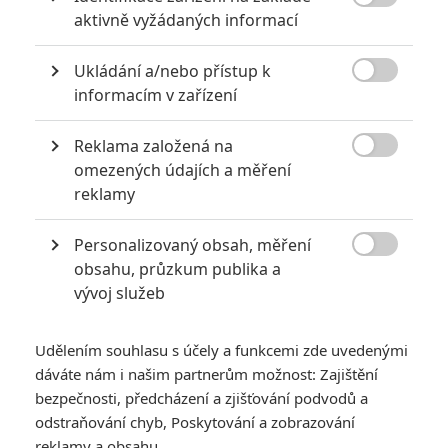

aktivně vyžádaných informací
2
Jaaaara
| 23.07.2020 21:30
Když to nejde, tak to nejde... aneb kdo se s
Ukládání a/nebo přístup k
kým při natáčení nemusel?

informacím v zařízení
Reklama založená na

omezených údajích a měření
Filmové klenoty, které překvapivě natočili úplní zelenáči
reklamy
0
Jaaaara
| 22.08.2020 08:00
Zkušenosti a praxe? Ale kdeže... někdy
Personalizovaný obsah, měření
stačí mít dostatek talentu a využít

obsahu, průzkum publika a
nabízené příležitosti.
vývoj služeb
Udělením souhlasu s účely a funkcemi zde uvedenými
dáváte nám i našim partnerům možnost: Zajištění
bezpečnosti, předcházení a zjišťování podvodů a
odstraňování chyb, Poskytování a zobrazování
Zúčtování: 40
reklamy a obsahu