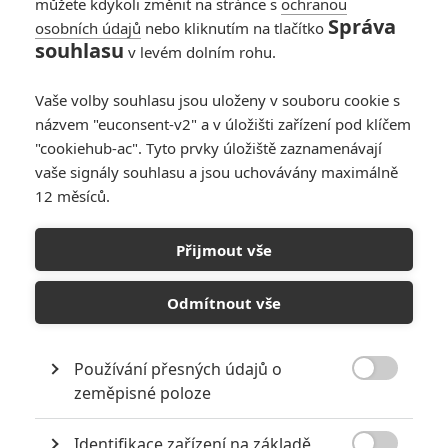
můžete kdykoli změnit na stránce s
ochranou
Správa
osobních údajů
nebo kliknutím na tlačítko
Recenze: Ztratili
souhlasu
v levém dolním rohu.
jsme Stalina
1
Vojcl
| 01.05.2018 15:02
Vaše volby souhlasu jsou uloženy v souboru cookie s
názvem "euconsent-v2" a v úložišti zařízení pod klíčem
"cookiehub-ac". Tyto prvky úložiště zaznamenávají
vaše signály souhlasu a jsou uchovávány maximálně
12 měsíců.
Disney chystá
"vlastní Netflix":
Přijmout vše
Kdy dorazí, co od něj
čekat
Odmítnout vše
14
Anarvin
| 11.02.2018 16:13
Používání přesných údajů o

zeměpisné poloze
NEPŘEHLÉDNĚTE
Identifikace zařízení na základě
8 hereckých dvojic, které se při natáčení nemohly vystát