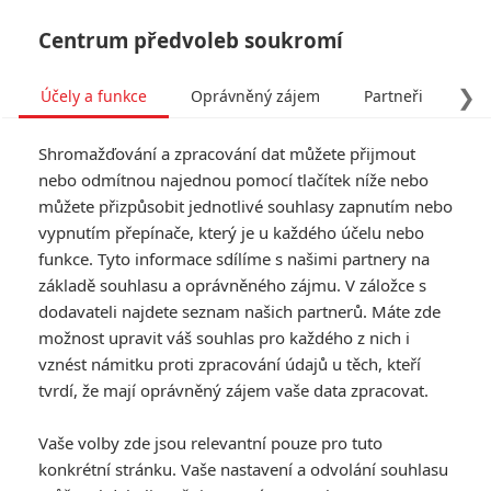
Centrum předvoleb soukromí
❯
Účely a funkce
Oprávněný zájem
Partneři
Pro
Tog
Shromažďování a zpracování dat můžete přijmout
navi
nebo odmítnou najednou pomocí tlačítek níže nebo
můžete přizpůsobit jednotlivé souhlasy zapnutím nebo
Tag: Jeffrey Tambor
vypnutím přepínače, který je u každého účelu nebo
funkce. Tyto informace sdílíme s našimi partnery na
základě souhlasu a oprávněného zájmu. V záložce s
ČLÁNKY
FILMY
OSOBY
VIDEA
(0)
(0)
(0)
dodavateli najdete seznam našich partnerů. Máte zde
možnost upravit váš souhlas pro každého z nich i
Kouzelný park:
vznést námitku proti zpracování údajů u těch, kteří
Trailer na
tvrdí, že mají oprávněný zájem vaše data zpracovat.
animovaný film o
čarovném zábavním
Vaše volby zde jsou relevantní pouze pro tuto
parku
konkrétní stránku. Vaše nastavení a odvolání souhlasu
0
Lee
| 04.02.2019 14:24