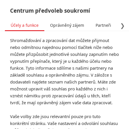
Centrum předvoleb soukromí
❯
Účely a funkce
Oprávněný zájem
Partneři
Pro
Tog
Shromažďování a zpracování dat můžete přijmout
navi
nebo odmítnou najednou pomocí tlačítek níže nebo
můžete přizpůsobit jednotlivé souhlasy zapnutím nebo
Tag: Dwayne Johnson
vypnutím přepínače, který je u každého účelu nebo
funkce. Tyto informace sdílíme s našimi partnery na
základě souhlasu a oprávněného zájmu. V záložce s
ČLÁNKY
FILMY
OSOBY
VIDEA
(0)
(1)
(0)
dodavateli najdete seznam našich partnerů. Máte zde
možnost upravit váš souhlas pro každého z nich i
Jumanji 3: Záměny
vznést námitku proti zpracování údajů u těch, kteří
těl v prvním traileru
tvrdí, že mají oprávněný zájem vaše data zpracovat.
opět baví
0
Anarvin
| 29.07.2026 06:30
Vaše volby zde jsou relevantní pouze pro tuto
konkrétní stránku. Vaše nastavení a odvolání souhlasu