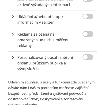

aktivně vyžádaných informací
5
Vojcl
| 08.09.2020 22:00
Které předělávky již existujících filmů se
Ukládání a/nebo přístup k
povedly natolik, že dokonce zastínily

originál? Hollywoodská historie jich ukrývá
informacím v zařízení
víc, než byste čekali.
Reklama založená na

omezených údajích a měření
8 hereckých dvojic, které se při natáčení nemohly vystát
reklamy
2
Jaaaara
| 23.07.2020 21:30
Když to nejde, tak to nejde... aneb kdo se s
Personalizovaný obsah, měření
kým při natáčení nemusel?

obsahu, průzkum publika a
vývoj služeb
Udělením souhlasu s účely a funkcemi zde uvedenými
dáváte nám i našim partnerům možnost: Zajištění
bezpečnosti, předcházení a zjišťování podvodů a
odstraňování chyb, Poskytování a zobrazování
Odvážná Vaiana:
reklamy a obsahu