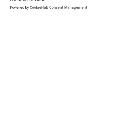
Mrkněte na
nejnovější ukázky z
Powered by
CookieHub Consent Management
Disneyho putování
napříč Pacifikem
0
Rudmen
| 26.06.2026 09:00
Odvážná Vaiana:
Nový trailer
zachraňuje hranému
filmu reputaci
0
Anarvin
| 10.06.2026 19:36
Jumanji: Nový film
přesouvá děj do
skutečného světa -
seznamte se
0
Rudmen
| 16.04.2026 22:48